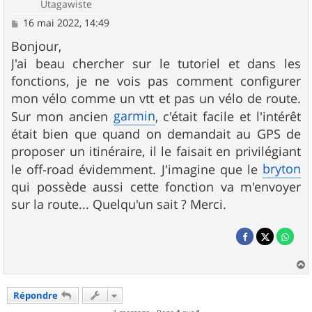
Utagawiste
M
16 mai 2022, 14:49
e
s
Bonjour,
s
J'ai beau chercher sur le tutoriel et dans les
a
g
fonctions, je ne vois pas comment configurer
e
mon vélo comme un vtt et pas un vélo de route.
garmin
Sur mon ancien
, c'était facile et l'intérêt
était bien que quand on demandait au GPS de
proposer un itinéraire, il le faisait en privilégiant
bryton
le off-road évidemment. J'imagine que le
qui possède aussi cette fonction va m'envoyer
sur la route... Quelqu'un sait ? Merci.
a
u
Répondre
t