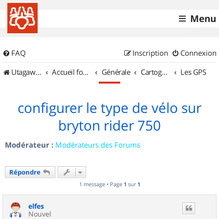
Menu
FAQ
Inscription
Connexion
UtagawaVTT (Randos VTT et VTTAE avec traces GPS)
Accueil forum
Générale
Cartographie et GPS
Les GPS
configurer le type de vélo sur
bryton rider 750
Modérateur :
Modérateurs des Forums
Répondre
1 message • Page
1
sur
1
elfes
Nouvel