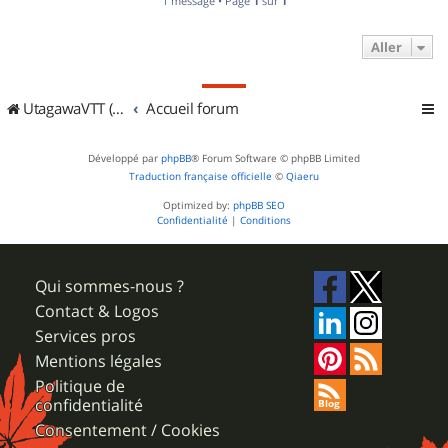
1 message • Page
1
sur
1
Aller
UtagawaVTT (Randos VTT et VTTAE avec traces GPS)
Accueil forum
Développé par
phpBB
® Forum Software © phpBB Limited
Traduction française officielle
©
Qiaeru
Optimized by:
phpBB SEO
Confidentialité
|
Conditions
Qui sommes-nous ?
Contact & Logos
Services pros
Mentions légales
Politique de
confidentialité
Consentement / Cookies