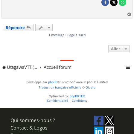
a
u
Répondre
t
1 message • Page
1
sur
1
Aller
UtagawaVTT (Randos VTT et VTTAE avec traces GPS)
Accueil forum
Développé par
phpBB
® Forum Software © phpBB Limited
Traduction française officielle
©
Qiaeru
Optimized by:
phpBB SEO
Confidentialité
|
Conditions
Qui sommes-nous ?
Contact & Logos