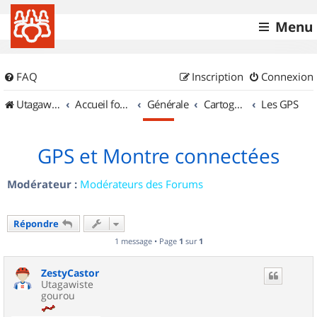
Menu
FAQ
Inscription
Connexion
UtagawaVTT (Randos VTT et VTTAE avec traces GPS)
Accueil forum
Générale
Cartographie et GPS
Les GPS
GPS et Montre connectées
Modérateur :
Modérateurs des Forums
Répondre
1 message • Page
1
sur
1
ZestyCastor
Utagawiste
gourou