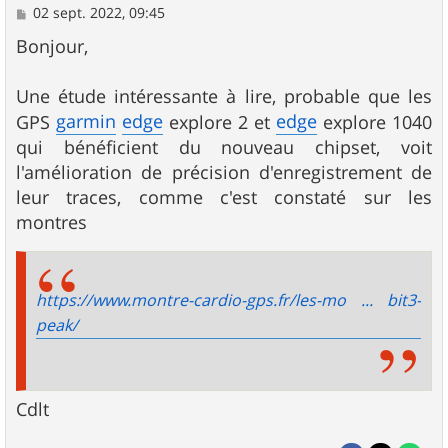
M
02 sept. 2022, 09:45
e
s
Bonjour,
s
a
g
Une étude intéressante à lire, probable que les
e
garmin
edge
edge
GPS
explore 2 et
explore 1040
qui bénéficient du nouveau chipset, voit
l'amélioration de précision d'enregistrement de
leur traces, comme c'est constaté sur les
montres
https://www.montre-cardio-gps.fr/les-mo ... bit3-
peak/
Cdlt