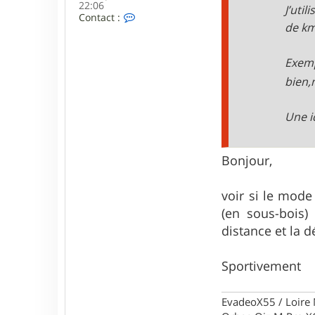
22:06
J’util
C
Contact :
de km
o
n
t
a
Exem
c
bien
t
e
r
Une i
E
v
a
d
Bonjour,
e
o
X
voir si le mode
5
5
(en sous-bois)
distance et la d
Sportivement
EvadeoX55 / Loire 