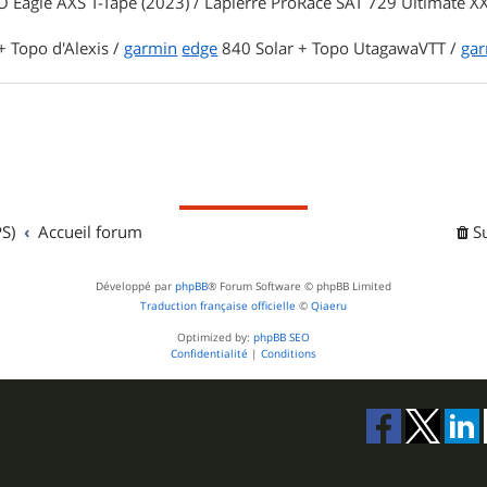
 Eagle AXS T-Tape (2023) / Lapierre ProRace SAT 729 Ultimate XX
 Topo d'Alexis /
garmin
edge
840 Solar + Topo UtagawaVTT /
ga
S)
Accueil forum
S
Développé par
phpBB
® Forum Software © phpBB Limited
Traduction française officielle
©
Qiaeru
Optimized by:
phpBB SEO
Confidentialité
|
Conditions