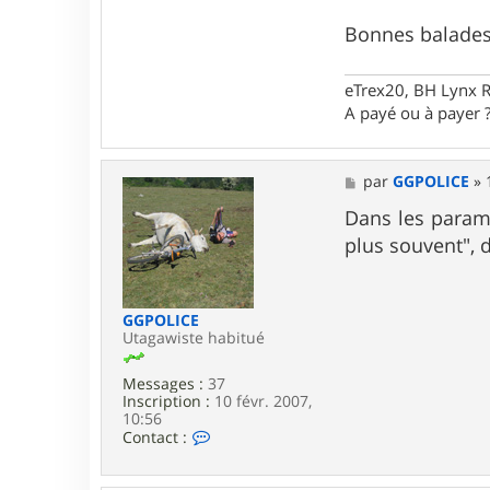
r
s
Bonnes balades 
p
e
e
eTrex20, BH Lynx 
d
A payé ou à payer ? 
y
t
u
r
M
par
GGPOLICE
»
t
e
l
s
Dans les paramè
e
s
plus souvent", 
a
g
e
GGPOLICE
Utagawiste habitué
Messages :
37
Inscription :
10 févr. 2007,
10:56
C
Contact :
o
n
t