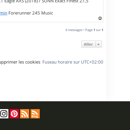
1 Eagle AXS (2018) / SUNN Exact Finest 27,5
rmin
Forerunner 245 Music
H
a
u
6 messages • Page
1
sur
1
t
Aller
upprimer les cookies
Fuseau horaire sur
UTC+02:00