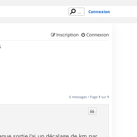
Connexion
Inscription
Connexion
S
6 messages • Page
1
sur
1
que sortie,j’ai un décalage de km par