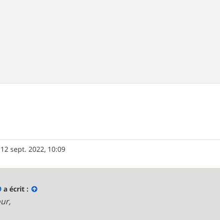
»
12 sept. 2022, 10:09
9
a écrit :
ur,