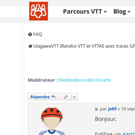
Parcours VTT
Blog
FAQ
UtagawaVTT (Randos VTT et VTTAE avec traces GP
Modérateur :
Modérateurs des Forums
Répondre
M
par
je69
»
10 sep
e
s
Bonjour,
s
a
g
garm
J’utilise un