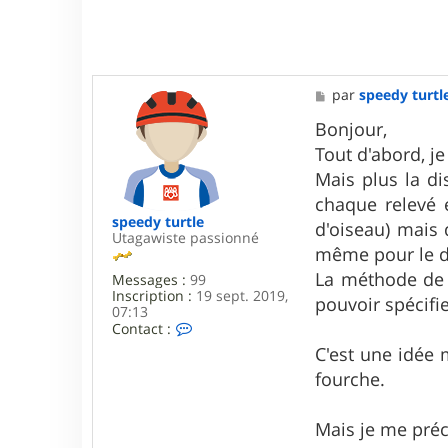
M
par
speedy turtl
e
s
Bonjour,
s
Tout d'abord, j
a
g
Mais plus la di
e
chaque relevé 
speedy turtle
d'oiseau) mais 
Utagawiste passionné
même pour le d
La méthode de 
Messages :
99
Inscription :
19 sept. 2019,
pouvoir spécifie
07:13
C
Contact :
o
C'est une idée 
n
t
fourche.
a
c
t
Mais je me précip
e