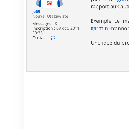
e
rapport aux aut
je69
Nouvel Utagawiste
Exemple ce ma
Messages :
8
garmin
m’annonc
Inscription :
03 oct. 2011,
20:36
C
Contact :
o
Une idée du pr
n
t
a
c
t
e
r
j
e
6
9