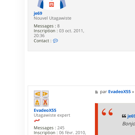
e
je69
Nouvel Utagawiste
Messages :
8
Inscription :
03 oct. 2011,
20:36
C
Contact :
o
n
t
a
c
t
e
r
j
e
M
par
EvadeoX55
6
e
9
s
s
EvadeoX55
a
Utagawiste expert
g
je6
e
Bonjo
Messages :
245
Inscription :
06 févr. 2010,