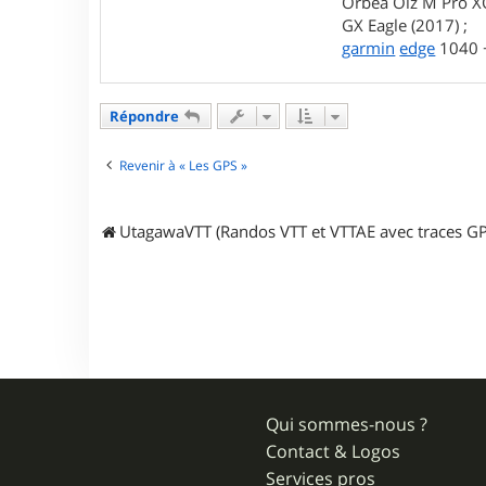
Orbea Oiz M Pro XO
GX Eagle (2017) ;
garmin
edge
1040 +
Répondre
Revenir à « Les GPS »
UtagawaVTT (Randos VTT et VTTAE avec traces GP
Qui sommes-nous ?
Contact & Logos
Services pros