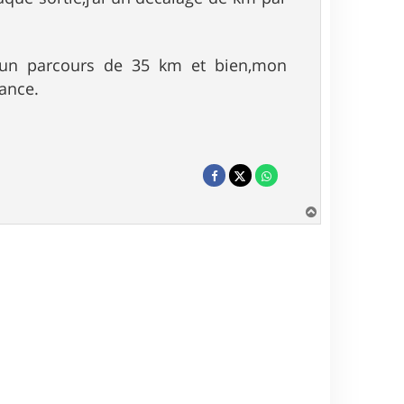
e un parcours de 35 km et bien,mon
tance.
H
a
u
t