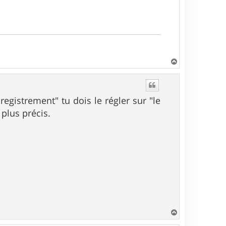
H
a
u
t
egistrement" tu dois le régler sur "le
 plus précis.
H
a