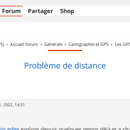
Forum
Partager
Shop
S)
Accueil forum
Générale
Cartographie et GPS
Les GP
Problème de distance
t. 2022, 14:51
in
edge
explore depuis quelques temps déjà,et a cha