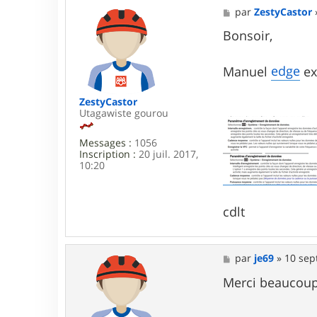
a
M
par
ZestyCastor
c
e
t
s
Bonsoir,
e
s
r
a
G
g
edge
Manuel
ex
G
e
P
O
ZestyCastor
L
Utagawiste gourou
I
C
Messages :
1056
E
Inscription :
20 juil. 2017,
10:20
cdlt
M
par
je69
»
10 sep
e
s
Merci beaucoup 
s
a
g