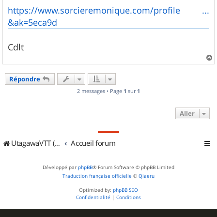
https://www.sorcieremonique.com/profile ...
&ak=5eca9d
Cdlt
a
u
Répondre
t
2 messages • Page
1
sur
1
Aller
UtagawaVTT (Randos VTT et VTTAE avec traces GPS)
Accueil forum
Développé par
phpBB
® Forum Software © phpBB Limited
Traduction française officielle
©
Qiaeru
Optimized by:
phpBB SEO
Confidentialité
|
Conditions