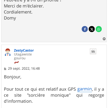
Merci de m'éclairer.
Cordialement.
Domy
a
u
ZestyCastor
t
Utagawiste
gourou
M
29 sept. 2022, 16:48
e
s
Bonjour,
s
a
g
garmin
Pour tout ce qui est relatif aux GPS
, il y a
e
ce site "sorcière monique" qui regorge
d'information.