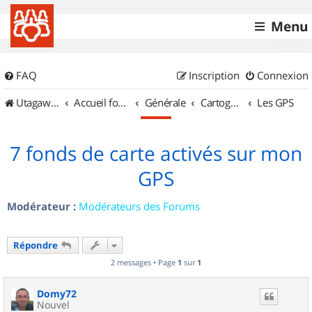
Menu
FAQ
Inscription
Connexion
UtagawaVTT (Randos VTT et VTTAE avec traces GPS)
Accueil forum
Générale
Cartographie et GPS
Les GPS
7 fonds de carte activés sur mon
GPS
Modérateur :
Modérateurs des Forums
Répondre
2 messages • Page
1
sur
1
Domy72
Nouvel