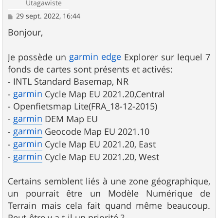
Utagawiste
M
29 sept. 2022, 16:44
e
s
Bonjour,
s
a
g
garmin
edge
Je possède un
Explorer sur lequel 7
e
fonds de cartes sont présents et activés:
- INTL Standard Basemap, NR
garmin
-
Cycle Map EU 2021.20,Central
- Openfietsmap Lite(FRA_18-12-2015)
garmin
-
DEM Map EU
garmin
-
Geocode Map EU 2021.10
garmin
-
Cycle Map EU 2021.20, East
garmin
-
Cycle Map EU 2021.20, West
Certains semblent liés à une zone géographique,
un pourrait être un Modèle Numérique de
Terrain mais cela fait quand même beaucoup.
Peut-être y a t-il un priorité ?