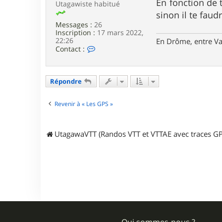
En fonction de 
Utagawiste habitué
u
e
sinon il te fau
z
z
Messages :
26
y
Inscription :
17 mars 2022,
4
22:26
En Drôme, entre Va
4
C
Contact :
0
o
n
t
a
Répondre
c
t
e
Revenir à « Les GPS »
r
C
h
UtagawaVTT (Randos VTT et VTTAE avec traces GP
r
i
s
d
e
M
o
n