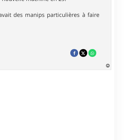
 avait des manips particulières à faire
H
a
u
t