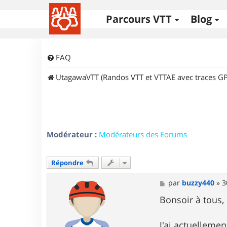
Parcours VTT
Blog
FAQ
UtagawaVTT (Randos VTT et VTTAE avec traces GP
Modérateur :
Modérateurs des Forums
Répondre
M
par
buzzy440
»
3
e
s
Bonsoir à tous,
s
a
g
J'ai actuellemen