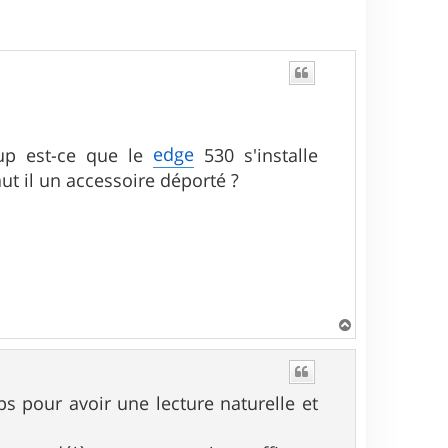
edge
up est-ce que le
530 s'installe
t il un accessoire déporté ?
H
a
u
t
gps pour avoir une lecture naturelle et