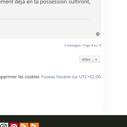
ement déjà en ta possession suffiront,
H
a
u
3 messages • Page
1
sur
1
t
Aller
upprimer les cookies
Fuseau horaire sur
UTC+02:00