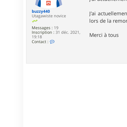
e
buzzy440
J'ai actuelleme
Utagawiste novice
lors de la rem
Messages :
19
Inscription :
31 déc. 2021,
Merci à tous
19:18
C
Contact :
o
n
t
a
c
t
e
r
b
u
z
z
y
4
4
0