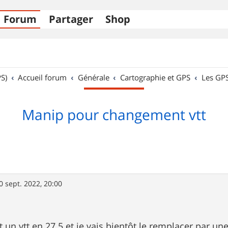
Forum
Partager
Shop
S)
Accueil forum
Générale
Cartographie et GPS
Les GP
Manip pour changement vtt
0 sept. 2022, 20:00
t un vtt en 27.5 et je vais bientôt le remplacer par u