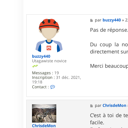
M
par
buzzy440
»
2
e
s
Pas de réponse.
s
a
g
Du coup la no
e
directement sur
buzzy440
Utagawiste novice
Merci beaucou
Messages :
19
Inscription :
31 déc. 2021,
19:18
C
Contact :
o
n
t
a
M
par
ChrisdeMon
c
e
t
s
C’est à toi de 
e
s
facile.
r
a
ChrisdeMon
b
g