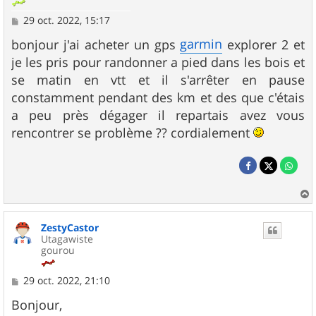
M
29 oct. 2022, 15:17
e
s
garmin
bonjour j'ai acheter un gps
explorer 2 et
s
je les pris pour randonner a pied dans les bois et
a
g
se matin en vtt et il s'arrêter en pause
e
constamment pendant des km et des que c'étais
a peu près dégager il repartais avez vous
rencontrer se problème ?? cordialement
a
u
ZestyCastor
t
Utagawiste
gourou
M
29 oct. 2022, 21:10
e
s
Bonjour,
s