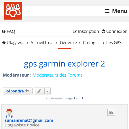
Menu
FAQ
Inscription
Connexion
UtagawaVTT (Randos VTT et VTTAE avec traces GPS)
Accueil forum
Générale
Cartographie et GPS
Les GPS
gps garmin explorer 2
Modérateur :
Modérateurs des Forums
Répondre
2 messages • Page
1
sur
1
sumanrenat@gmail.com
Utagawiste novice