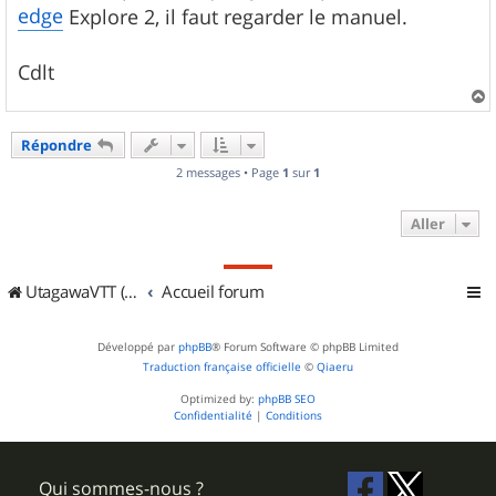
edge
Explore 2, il faut regarder le manuel.
Cdlt
a
u
Répondre
t
2 messages • Page
1
sur
1
Aller
UtagawaVTT (Randos VTT et VTTAE avec traces GPS)
Accueil forum
Développé par
phpBB
® Forum Software © phpBB Limited
Traduction française officielle
©
Qiaeru
Optimized by:
phpBB SEO
Confidentialité
|
Conditions
Qui sommes-nous ?