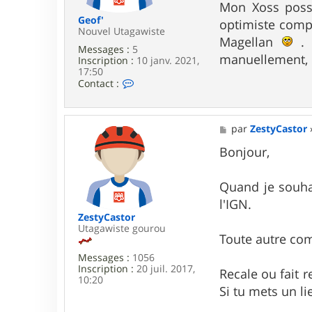
Mon Xoss possè
Geof'
optimiste compa
Nouvel Utagawiste
Magellan
. 
Messages :
5
manuellement, e
Inscription :
10 janv. 2021,
17:50
C
Contact :
o
n
t
a
M
par
ZestyCastor
c
e
t
s
Bonjour,
e
s
r
a
G
g
Quand je souha
e
e
l'IGN.
o
f
ZestyCastor
'
Utagawiste gourou
Toute autre co
Messages :
1056
Inscription :
20 juil. 2017,
Recale ou fait 
10:20
Si tu mets un li