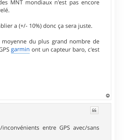
on des MNT mondiaux n'est pas encore
elé.
blier a (+/- 10%) donc ça sera juste.
era la moyenne du plus grand nombre de
garmin
s GPS
ont un capteur baro, c'est
H
a
u
t
es/inconvénients entre GPS avec/sans