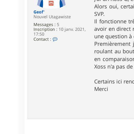
e
Alors oui, certa
Geof'
SVP.
Nouvel Utagawiste
Il fonctionne t
Messages :
5
avoir en direct
Inscription :
10 janv. 2021,
17:50
une question à c
C
Contact :
Premièrement j'
o
n
roulant au bout
t
a
en comparaiso
c
Xoss n'a pas de 
t
e
r
Certains ici re
G
e
Merci
o
f
'