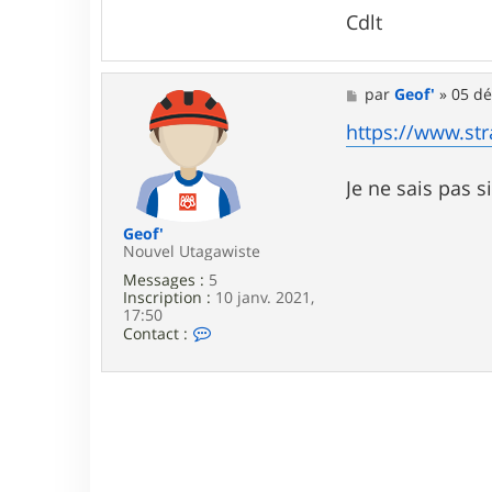
Cdlt
M
par
Geof'
»
05 dé
e
s
https://www.str
s
a
g
Je ne sais pas s
e
Geof'
Nouvel Utagawiste
Messages :
5
Inscription :
10 janv. 2021,
17:50
C
Contact :
o
n
t
a
c
t
e
r
G