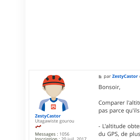
M
par
ZestyCastor
e
s
Bonsoir,
s
a
g
Comparer l'alti
e
pas parce qu'ils
ZestyCastor
Utagawiste gourou
- L'altitude obt
du GPS, de plus
Messages :
1056
Inscription :
20 juil. 2017,