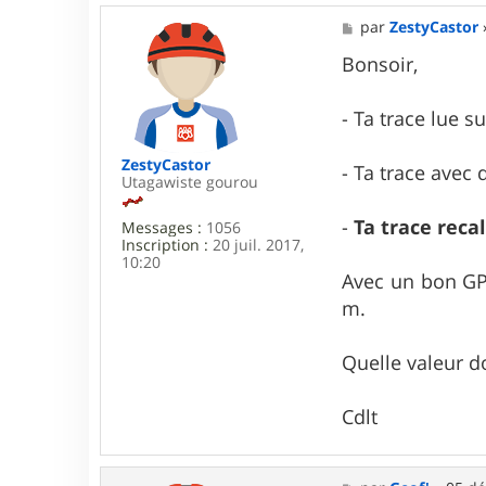
e
M
par
ZestyCastor
o
e
f
s
Bonsoir,
'
s
a
g
- Ta trace lue s
e
ZestyCastor
- Ta trace avec
Utagawiste gourou
-
Ta trace reca
Messages :
1056
Inscription :
20 juil. 2017,
10:20
Avec un bon GPS
m.
Quelle valeur d
Cdlt