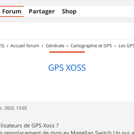
Forum
Partager
Shop
S)
Accueil forum
Générale
Cartographie et GPS
Les GP
GPS XOSS
c. 2022, 13:02
utilisateurs de GPS Xoss ?
 en remplacement de mon ex Magellan Switch Up qui a