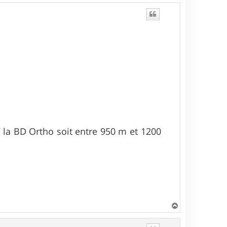
 la BD Ortho soit entre 950 m et 1200
H
a
u