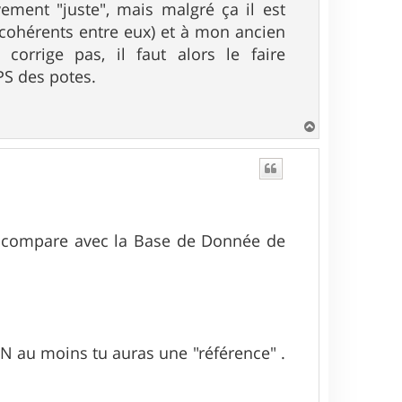
ement "juste", mais malgré ça il est
 cohérents entre eux) et à mon ancien
orrige pas, il faut alors le faire
PS des potes.
H
a
u
t
je compare avec la Base de Donnée de
GN au moins tu auras une "référence" .