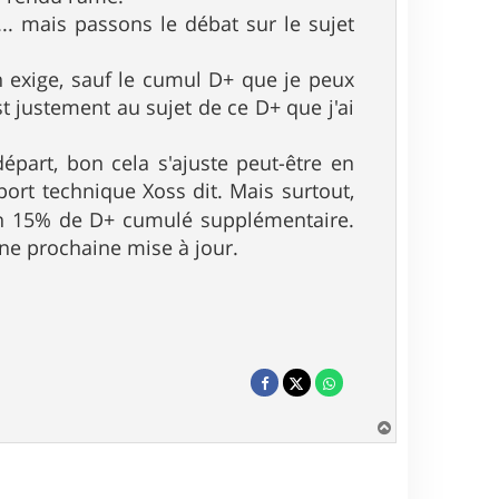
..... mais passons le débat sur le sujet
n exige, sauf le cumul D+ que je peux
st justement au sujet de ce D+ que j'ai
épart, bon cela s'ajuste peut-être en
ort technique Xoss dit. Mais surtout,
iron 15% de D+ cumulé supplémentaire.
'une prochaine mise à jour.
H
a
u
t