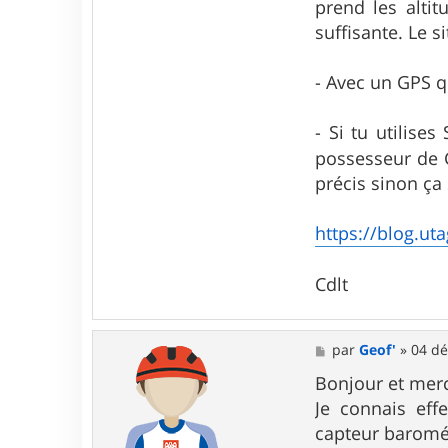
prend les alti
suffisante. Le s
- Avec un GPS qu
- Si tu utilise
possesseur de
précis sinon ça
https://blog.uta
Cdlt
M
par
Geof'
»
04 dé
e
s
Bonjour et merc
s
Je connais eff
a
g
capteur baromé
e