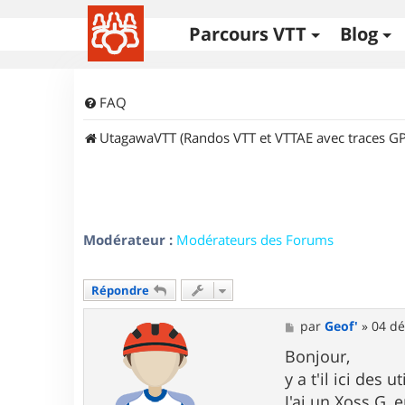
Parcours VTT
Blog
FAQ
UtagawaVTT (Randos VTT et VTTAE avec traces GP
Modérateur :
Modérateurs des Forums
Répondre
M
par
Geof'
»
04 dé
e
s
Bonjour,
s
y a t'il ici des 
a
g
J'ai un Xoss G,