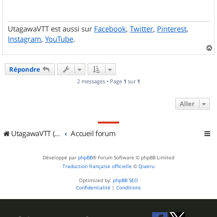
a
g
e
UtagawaVTT est aussi sur
Facebook
,
Twitter
,
Pinterest
,
Instagram
,
YouTube
.
a
u
Répondre
t
2 messages • Page
1
sur
1
Aller
UtagawaVTT (Randos VTT et VTTAE avec traces GPS)
Accueil forum
Développé par
phpBB
® Forum Software © phpBB Limited
Traduction française officielle
©
Qiaeru
Optimized by:
phpBB SEO
Confidentialité
|
Conditions