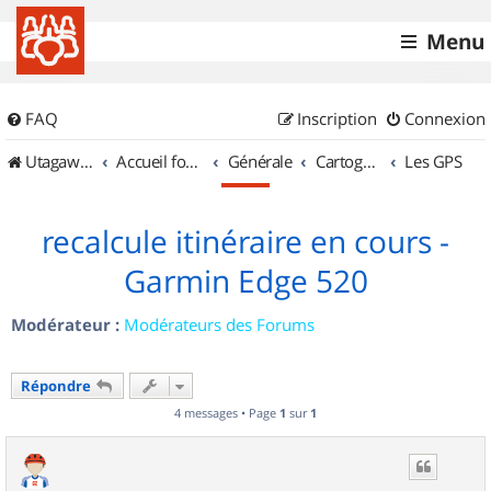
Menu
FAQ
Inscription
Connexion
UtagawaVTT (Randos VTT et VTTAE avec traces GPS)
Accueil forum
Générale
Cartographie et GPS
Les GPS
recalcule itinéraire en cours -
Garmin Edge 520
Modérateur :
Modérateurs des Forums
Répondre
4 messages • Page
1
sur
1