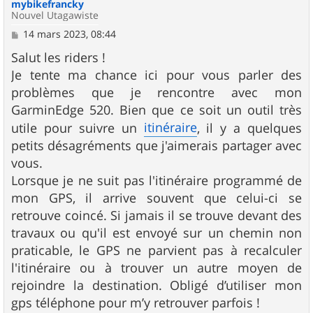
mybikefrancky
Nouvel Utagawiste
M
14 mars 2023, 08:44
e
s
Salut les riders !
s
Je tente ma chance ici pour vous parler des
a
g
problèmes que je rencontre avec mon
e
GarminEdge 520. Bien que ce soit un outil très
itinéraire
utile pour suivre un
, il y a quelques
petits désagréments que j'aimerais partager avec
vous.
Lorsque je ne suit pas l'itinéraire programmé de
mon GPS, il arrive souvent que celui-ci se
retrouve coincé. Si jamais il se trouve devant des
travaux ou qu'il est envoyé sur un chemin non
praticable, le GPS ne parvient pas à recalculer
l'itinéraire ou à trouver un autre moyen de
rejoindre la destination. Obligé d’utiliser mon
gps téléphone pour m’y retrouver parfois !