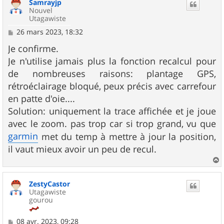
Samrayjp
t
Nouvel
Utagawiste
M
26 mars 2023, 18:32
e
s
Je confirme.
s
Je n'utilise jamais plus la fonction recalcul pour
a
g
de nombreuses raisons: plantage GPS,
e
rétroéclairage bloqué, peux précis avec carrefour
en patte d'oie....
Solution: uniquement la trace affichée et je joue
avec le zoom. pas trop car si trop grand, vu que
garmin
met du temp à mettre à jour la position,
il vaut mieux avoir un peu de recul.
a
u
ZestyCastor
t
Utagawiste
gourou
M
08 avr. 2023, 09:28