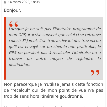
M
14 mars 2023, 18:08
e
s
Bonjour,
s
a
g
e
Lorsque je ne suit pas l'itinéraire programmé de
mon GPS, il arrive souvent que celui-ci se retrouve
coincé. Si jamais il se trouve devant des travaux ou
qu'il est envoyé sur un chemin non praticable, le
GPS ne parvient pas à recalculer l'itinéraire ou à
trouver un autre moyen de rejoindre la
destination.
Non paracerque je n'utilise jamais cette fonction
de "recalcul" qui de mon point de vue n'a pas
trop de sens hors itinéraire goudronné.