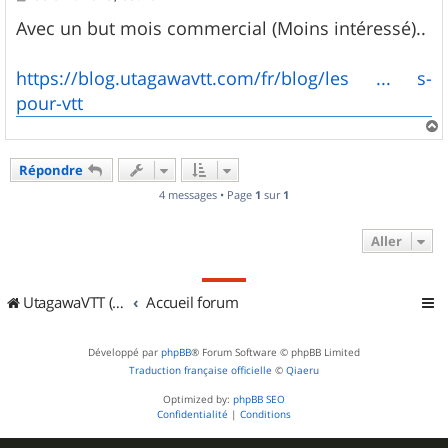
e
s
Avec un but mois commercial (Moins intéressé)..
s
a
g
https://blog.utagawavtt.com/fr/blog/les ... s-
e
pour-vtt
a
u
Répondre
t
4 messages • Page
1
sur
1
Aller
UtagawaVTT (Randos VTT et VTTAE avec traces GPS)
Accueil forum
Développé par
phpBB
® Forum Software © phpBB Limited
Traduction française officielle
©
Qiaeru
Optimized by:
phpBB SEO
Confidentialité
|
Conditions