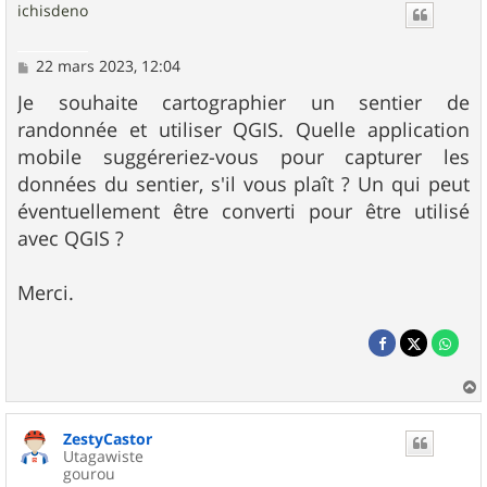
ichisdeno
M
22 mars 2023, 12:04
e
s
Je souhaite cartographier un sentier de
s
randonnée et utiliser QGIS. Quelle application
a
g
mobile suggéreriez-vous pour capturer les
e
données du sentier, s'il vous plaît ? Un qui peut
éventuellement être converti pour être utilisé
avec QGIS ?
Merci.
a
u
ZestyCastor
t
Utagawiste
gourou