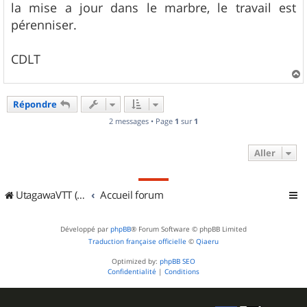
la mise a jour dans le marbre, le travail est
pérenniser.
CDLT
a
u
Répondre
t
2 messages • Page
1
sur
1
Aller
UtagawaVTT (Randos VTT et VTTAE avec traces GPS)
Accueil forum
Développé par
phpBB
® Forum Software © phpBB Limited
Traduction française officielle
©
Qiaeru
Optimized by:
phpBB SEO
Confidentialité
|
Conditions