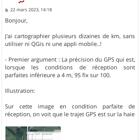
M
22 mars 2023, 14:18
e
s
Bonjour,
s
a
g
J'ai cartographier plusieurs dizaines de km, sans
e
utiliser ni QGis ni une appli mobile..!
- Premier argument : La précision du GPS qui est,
lorsque les conditions de réception sont
parfaites inférieure a 4 m, 95 fix sur 100.
Illustration:
Sur cette image en condition parfaite de
réception, on voit que le trajet GPS est sur la haie