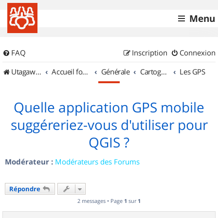
Menu
FAQ
Inscription
Connexion
UtagawaVTT (Randos VTT et VTTAE avec traces GPS)
Accueil forum
Générale
Cartographie et GPS
Les GPS
Quelle application GPS mobile
suggéreriez-vous d'utiliser pour
QGIS ?
Modérateur :
Modérateurs des Forums
Répondre
2 messages • Page
1
sur
1