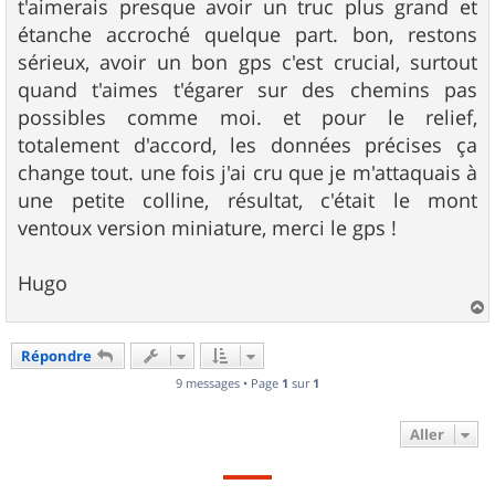
t'aimerais presque avoir un truc plus grand et
étanche accroché quelque part. bon, restons
sérieux, avoir un bon gps c'est crucial, surtout
quand t'aimes t'égarer sur des chemins pas
possibles comme moi. et pour le relief,
totalement d'accord, les données précises ça
change tout. une fois j'ai cru que je m'attaquais à
une petite colline, résultat, c'était le mont
ventoux version miniature, merci le gps !
Hugo
a
u
Répondre
t
9 messages • Page
1
sur
1
Aller