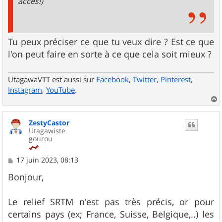
accès!)
Tu peux préciser ce que tu veux dire ? Est ce que
l'on peut faire en sorte à ce que cela soit mieux ?
UtagawaVTT est aussi sur
Facebook
,
Twitter
,
Pinterest
,
Instagram
,
YouTube
.
a
u
ZestyCastor
t
Utagawiste
gourou
M
17 juin 2023, 08:13
e
s
Bonjour,
s
a
g
Le relief SRTM n'est pas très précis, or pour
e
certains pays (ex; France, Suisse, Belgique,..) les