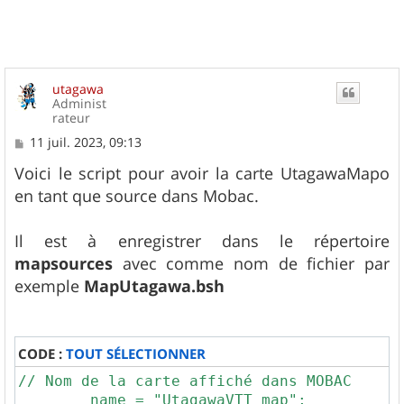
utagawa
Administ
rateur
M
11 juil. 2023, 09:13
e
s
Voici le script pour avoir la carte UtagawaMapo
s
en tant que source dans Mobac.
a
g
e
Il est à enregistrer dans le répertoire
mapsources
avec comme nom de fichier par
exemple
MapUtagawa.bsh
CODE :
TOUT SÉLECTIONNER
// Nom de la carte affiché dans MOBAC

	name = "UtagawaVTT map";
