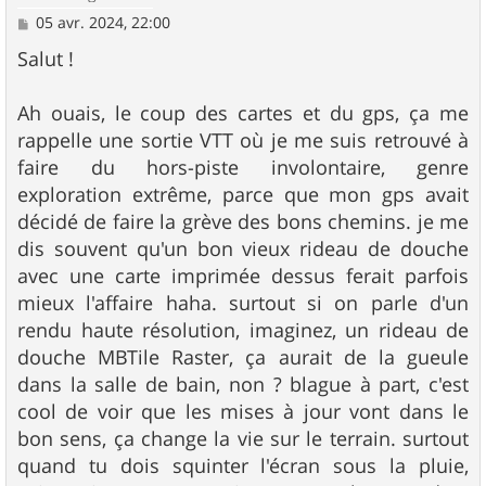
M
05 avr. 2024, 22:00
e
s
Salut !
s
a
g
Ah ouais, le coup des cartes et du gps, ça me
e
rappelle une sortie VTT où je me suis retrouvé à
faire du hors-piste involontaire, genre
exploration extrême, parce que mon gps avait
décidé de faire la grève des bons chemins. je me
dis souvent qu'un bon vieux rideau de douche
avec une carte imprimée dessus ferait parfois
mieux l'affaire haha. surtout si on parle d'un
rendu haute résolution, imaginez, un rideau de
douche MBTile Raster, ça aurait de la gueule
dans la salle de bain, non ? blague à part, c'est
cool de voir que les mises à jour vont dans le
bon sens, ça change la vie sur le terrain. surtout
quand tu dois squinter l'écran sous la pluie,