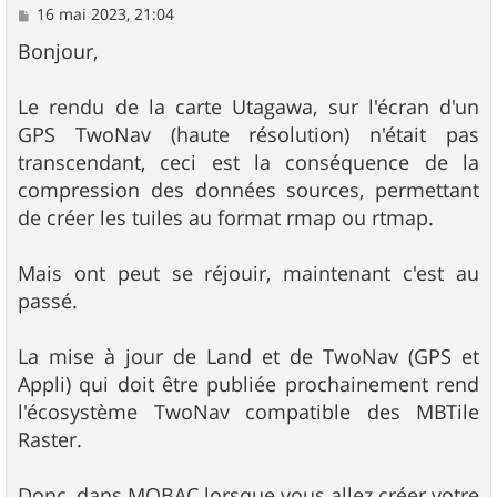
M
16 mai 2023, 21:04
e
s
Bonjour,
s
a
g
Le rendu de la carte Utagawa, sur l'écran d'un
e
GPS TwoNav (haute résolution) n'était pas
transcendant, ceci est la conséquence de la
compression des données sources, permettant
de créer les tuiles au format rmap ou rtmap.
Mais ont peut se réjouir, maintenant c'est au
passé.
La mise à jour de Land et de TwoNav (GPS et
Appli) qui doit être publiée prochainement rend
l'écosystème TwoNav compatible des MBTile
Raster.
Donc, dans MOBAC lorsque vous allez créer votre