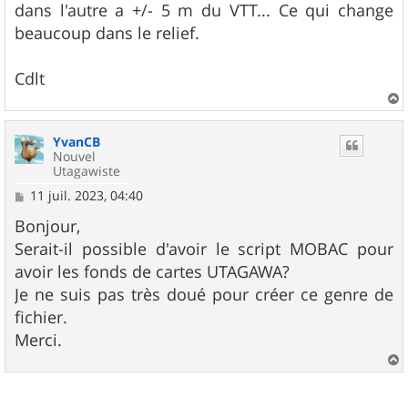
dans l'autre a +/- 5 m du VTT... Ce qui change
beaucoup dans le relief.
Cdlt
a
u
YvanCB
t
Nouvel
Utagawiste
M
11 juil. 2023, 04:40
e
s
Bonjour,
s
Serait-il possible d'avoir le script MOBAC pour
a
g
avoir les fonds de cartes UTAGAWA?
e
Je ne suis pas très doué pour créer ce genre de
fichier.
Merci.
a
u
t