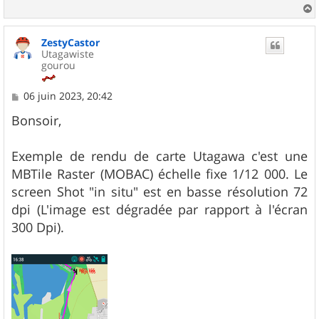
a
u
ZestyCastor
t
Utagawiste
gourou
M
06 juin 2023, 20:42
e
s
Bonsoir,
s
a
g
Exemple de rendu de carte Utagawa c'est une
e
MBTile Raster (MOBAC) échelle fixe 1/12 000. Le
screen Shot "in situ" est en basse résolution 72
dpi (L'image est dégradée par rapport à l'écran
300 Dpi).