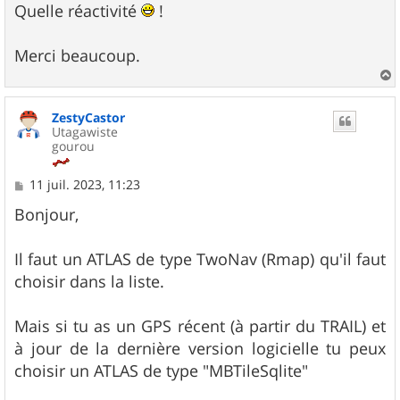
g
Quelle réactivité
!
e
String getTileUrl(int Zoom, int X, int Y) 

{

Merci beaucoup.
	if (Zoom < 7) {

		// gestion Zoom < 7, on prend une carte générique Google pour voir le monde entier

a
		return "http://mt0.google.com/vt/lyrs=m@176103410&hl=fr&s=Galileo&scale=1&z=" + Zoom + "&x=" + X + "&y=" + Y;

u
ZestyCastor
t
	}else{

Utagawiste
		return "https://" + MyServer + "/" + MyFolder + "/" + Zoom + "/" + X + "/" + Y + "." + TileExt;

gourou
	}

}

M
11 juil. 2023, 11:23
e
s
Bonjour,
void addHeaders(java.net.HttpURLConnection 
s
{

a
	conn.addRequestProperty("Referer",MyReferer);

g
Il faut un ATLAS de type TwoNav (Rmap) qu'il faut
e
	conn.addRequestProperty("User-Agent",MyUserAgent);	

choisir dans la liste.
Mais si tu as un GPS récent (à partir du TRAIL) et
à jour de la dernière version logicielle tu peux
choisir un ATLAS de type "MBTileSqlite"