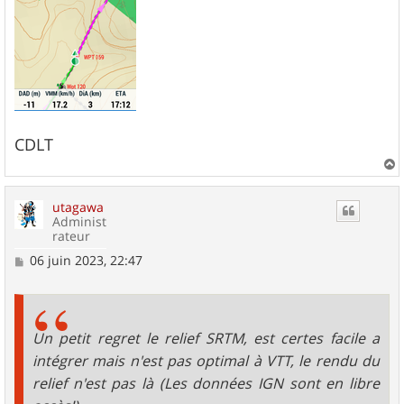
CDLT
a
u
utagawa
t
Administ
rateur
M
06 juin 2023, 22:47
e
s
s
a
g
Un petit regret le relief SRTM, est certes facile a
e
intégrer mais n'est pas optimal à VTT, le rendu du
relief n'est pas là (Les données IGN sont en libre