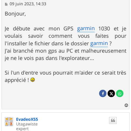
M
09 juin 2023, 14:33
e
s
Bonjour,
s
a
g
garmin
Je débute avec mon GPS
1030 et je
e
voulais savoir comment vous faites pour
garmin
l'installer le fichier dans le dossier
?
J'ai branché mon gps au PC et malheureusement
je ne le vois pas dans l'explorateur...
Si l'un d'entre vous pourrait m'aider ce serait très
apprécié !
a
u
EvadeoX55
t
Utagawiste
expert