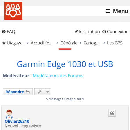
Menu
FAQ
Inscription
Connexion
UtagawaVTT (Randos VTT et VTTAE avec traces GPS)
Accueil forum
Générale
Cartographie et GPS
Les GPS
Garmin Edge 1030 et USB
Modérateur :
Modérateurs des Forums
Répondre
5 messages • Page
1
sur
1
Olivier26210
Nouvel Utagawiste