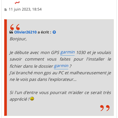
M
11 juin 2023, 18:54
e
s
s
a
g
Olivier26210
a écrit :
e
Bonjour,
garmin
Je débute avec mon GPS
1030 et je voulais
savoir comment vous faites pour l'installer le
garmin
fichier dans le dossier
?
J'ai branché mon gps au PC et malheureusement je
ne le vois pas dans l'explorateur...
Si l'un d'entre vous pourrait m'aider ce serait très
apprécié !