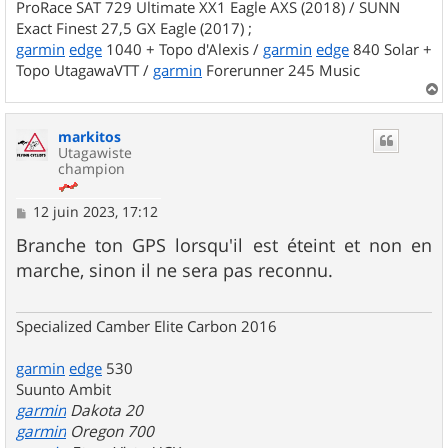
ProRace SAT 729 Ultimate XX1 Eagle AXS (2018) / SUNN
Exact Finest 27,5 GX Eagle (2017) ;
garmin
edge
1040 + Topo d'Alexis /
garmin
edge
840 Solar +
Topo UtagawaVTT /
garmin
Forerunner 245 Music
a
u
markitos
t
Utagawiste
champion
M
12 juin 2023, 17:12
e
s
Branche ton GPS lorsqu'il est éteint et non en
s
marche, sinon il ne sera pas reconnu.
a
g
e
Specialized Camber Elite Carbon 2016
garmin
edge
530
Suunto Ambit
garmin
Dakota 20
garmin
Oregon 700