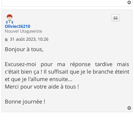
a
u
t
Olivier26210
Nouvel Utagawiste
M
31 août 2023, 10:26
e
s
Bonjour à tous,
s
a
g
Excusez-moi pour ma réponse tardive mais
e
c'était bien ça ! Il suffisait que je le branche éteint
et que je l'allume ensuite...
Merci pour votre aide à tous !
Bonne journée !
a
u
t