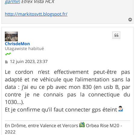
garmin
Etrex Vista HCX
http://markitosvtt.blogspot.fr/
a
u
t
ChrisdeMon
Utagawiste habitué
M
12 juin 2023, 23:37
e
s
Le cordon n’est effectivement peut-être pas
s
adapté et ne véhicule que l’alimentation sans la
a
g
data : j’ai eu ce pb avec mon 830 (en usb B, par
e
contre je ne connais pas la connectique du
1030…).
Et je confirme qu’il faut connecter gps éteint
En Drôme, entre Valence et Vercors
Orbea Rise M20 -
2022