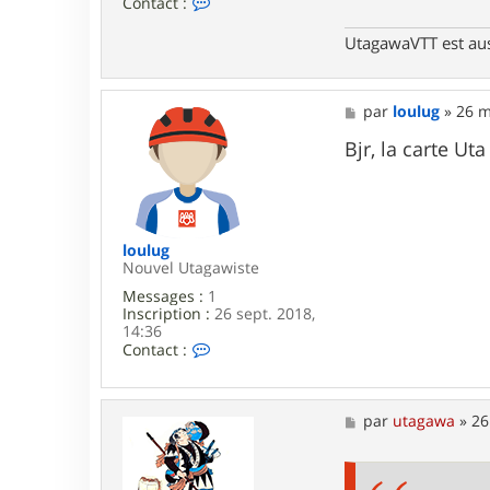
C
Contact :
3
o
0
n
UtagawaVTT est au
t
a
c
t
M
par
loulug
»
26 m
e
e
r
s
Bjr, la carte U
u
s
t
a
a
g
g
e
a
w
loulug
a
Nouvel Utagawiste
Messages :
1
Inscription :
26 sept. 2018,
14:36
C
Contact :
o
n
t
a
M
par
utagawa
»
26
c
e
t
s
e
s
r
a