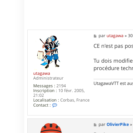
e
M
par
utagawa
»
30
e
s
CE n'est pas po
s
a
g
Tu dois modifie
e
procédure techni
utagawa
Administrateur
UtagawaVTT est au
Messages :
2194
Inscription :
10 févr. 2005,
21:02
Localisation :
Corbas, France
C
Contact :
o
n
t
a
M
par
OlivierPike
c
e
t