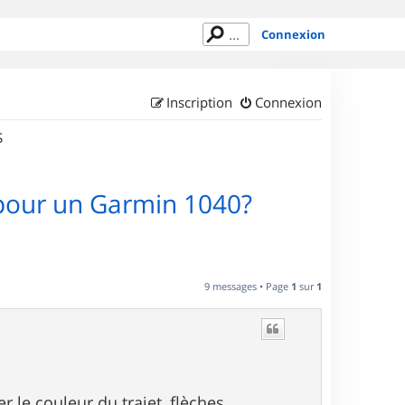
Connexion
Inscription
Connexion
S
pour un Garmin 1040?
9 messages • Page
1
sur
1
 le couleur du trajet, flèches