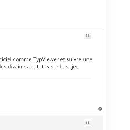
logiciel comme TypViewer et suivre une
es dizaines de tutos sur le sujet.
H
a
u
t