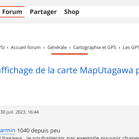
Forum
Partager
Shop
S)
Accueil forum
Générale
Cartographie et GPS
Les GP
affichage de la carte MapUtagawa 
»
30 juil. 2023, 16:44
garmin
1040 depuis peu
apUtagawa , je souhaiterais par exemple pouvoir changer