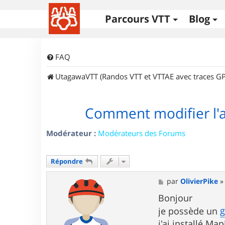
Parcours VTT
Blog
FAQ
UtagawaVTT (Randos VTT et VTTAE avec traces GP
Comment modifier l'
Modérateur :
Modérateurs des Forums
Répondre
M
par
OlivierPike
e
s
Bonjour
s
je possède un
a
g
j'ai installé M