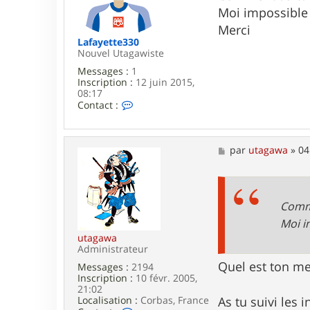
g
Moi impossible
e
Merci
Lafayette330
Nouvel Utagawiste
Messages :
1
Inscription :
12 juin 2015,
08:17
C
Contact :
o
n
t
a
M
par
utagawa
»
04
c
e
t
s
e
s
r
a
L
g
Comme
a
e
Moi i
f
a
utagawa
y
Administrateur
e
Quel est ton me
Messages :
2194
t
Inscription :
10 févr. 2005,
t
21:02
e
As tu suivi les i
Localisation :
Corbas, France
3