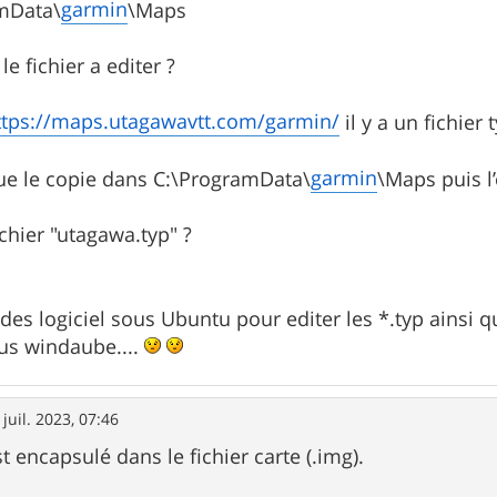
garmin
mData\
\Maps
le fichier a editer ?
ttps://maps.utagawavtt.com/garmin/
il y a un fichier
garmin
ue le copie dans C:\ProgramData\
\Maps puis l’
ichier "utagawa.typ" ?
 des logiciel sous Ubuntu pour editer les *.typ ainsi 
ous windaube....
 juil. 2023, 07:46
st encapsulé dans le fichier carte (.img).