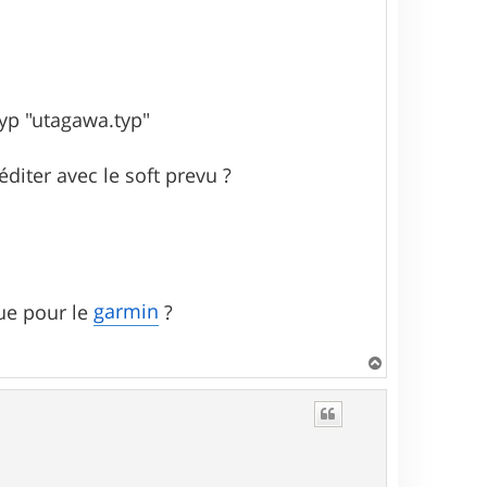
 typ "utagawa.typ"
éditer avec le soft prevu ?
garmin
que pour le
?
H
a
u
t