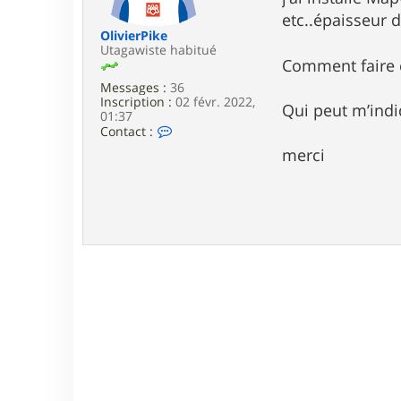
e
etc..épaisseur de
OlivierPike
Utagawiste habitué
Comment faire c
Messages :
36
Inscription :
02 févr. 2022,
Qui peut m’indi
01:37
C
Contact :
o
merci
n
t
a
c
t
e
r
O
l
i
v
i
e
r
P
i
k