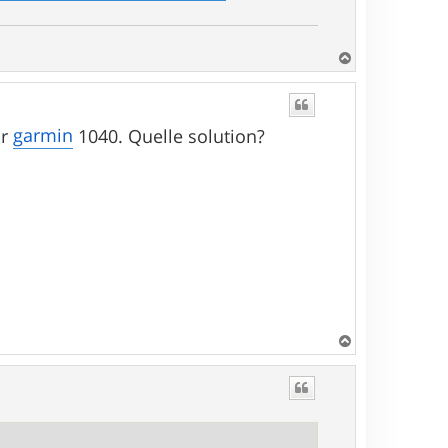
H
a
u
t
garmin
ur
1040. Quelle solution?
H
a
u
t