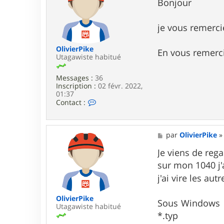
s
Bonjour
e
s
r
a
u
g
je vous remerci
t
e
a
g
OlivierPike
En vous remerc
a
Utagawiste habitué
w
a
Messages :
36
Inscription :
02 févr. 2022,
01:37
C
Contact :
o
n
t
a
M
par
OlivierPike
c
e
t
s
Je viens de rega
e
s
sur mon 1040 j
r
a
O
g
j'ai vire les au
l
e
i
v
OlivierPike
Sous Windows 11 
i
Utagawiste habitué
e
*.typ
r