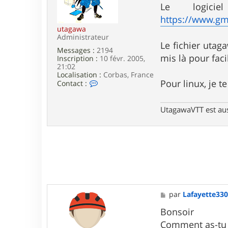
g
Le logic
e
https://www.gm
utagawa
Administrateur
Le fichier utaga
Messages :
2194
mis là pour faci
Inscription :
10 févr. 2005,
21:02
Localisation :
Corbas, France
C
Pour linux, je t
Contact :
o
n
t
UtagawaVTT est au
a
c
t
e
r
u
t
a
g
a
M
par
Lafayette33
w
e
a
s
Bonsoir
s
Comment as-tu r
a