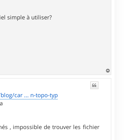
l simple à utiliser?
H
a
u
t
blog/car ... n-topo-typ
wa
hés , impossible de trouver les fichier