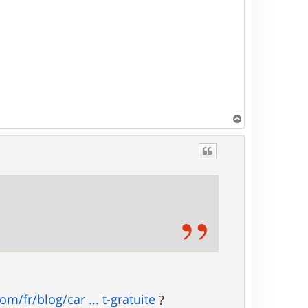
H
a
u
t
m/fr/blog/car ... t-gratuite
?