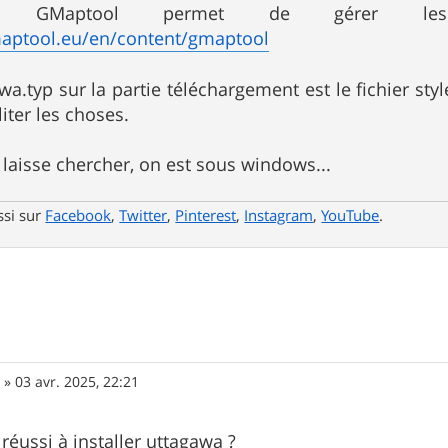
iel GMaptool permet de gérer l
aptool.eu/en/content/gmaptool
wa.typ sur la partie téléchargement est le fichier styl
liter les choses.
e laisse chercher, on est sous windows...
ssi sur
Facebook
,
Twitter
,
Pinterest
,
Instagram
,
YouTube
.
0
»
03 avr. 2025, 22:21
éussi à installer uttagawa ?