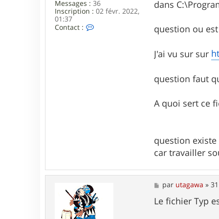
dans C:\Progra
Messages :
36
P
Inscription :
02 févr. 2022,
i
01:37
k
C
Contact :
question ou est 
e
o
n
t
h
J'ai vu sur sur
a
c
t
question faut q
e
r
O
A quoi sert ce f
l
i
v
i
e
question existe
r
car travailler s
P
i
k
e
M
par
utagawa
»
31
e
s
Le fichier Typ e
s
a