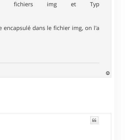
es fichiers img et Typ
e encapsulé dans le fichier img, on l'a
H
a
u
t