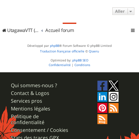
Aller
UtagawaVTT (Randos VTT et VTTAE avec traces GPS)
Accueil forum
Développé par
phpBB
® Forum Software © phpBB Limited
Traduction française officielle
©
Qiaeru
Optimized by:
phpBB SEO
Confidentialité
|
Conditions
Qui sommes-nous ?
Contact & Logos
Services pros
Mentions légales
Politique de
confidentialité
Consentement / Cookies
Stats des traces GPX