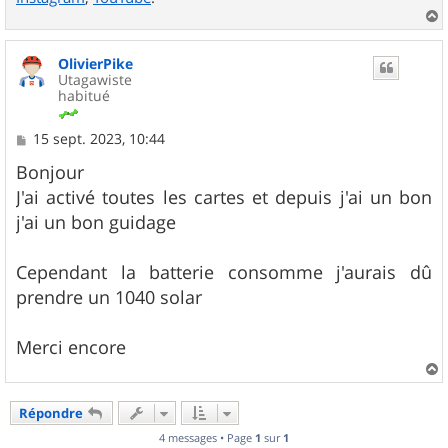
a
u
OlivierPike
t
Utagawiste
habitué
M
15 sept. 2023, 10:44
e
s
Bonjour
s
J'ai activé toutes les cartes et depuis j'ai un bon
a
g
j'ai un bon guidage
e
Cependant la batterie consomme j'aurais dû
prendre un 1040 solar
Merci encore
a
u
Répondre
t
4 messages • Page
1
sur
1