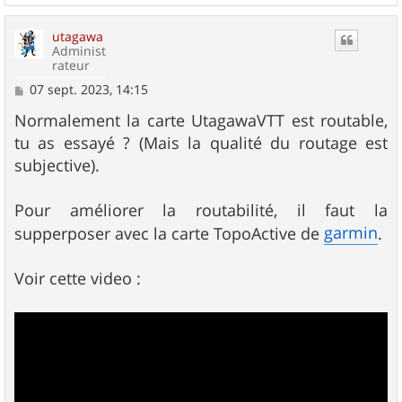
e
a
u
utagawa
t
Administ
rateur
M
07 sept. 2023, 14:15
e
s
Normalement la carte UtagawaVTT est routable,
s
tu as essayé ? (Mais la qualité du routage est
a
g
subjective).
e
Pour améliorer la routabilité, il faut la
garmin
supperposer avec la carte TopoActive de
.
Voir cette video :