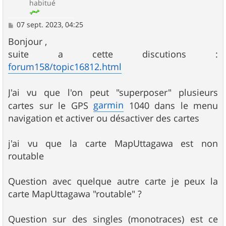
habitué
M
07 sept. 2023, 04:25
e
s
Bonjour ,
s
suite a cette discutions :
a
g
forum158/topic16812.html
e
J'ai vu que l'on peut "superposer" plusieurs
garmin
cartes sur le GPS
1040 dans le menu
navigation et activer ou désactiver des cartes
j'ai vu que la carte MapUttagawa est non
routable
Question avec quelque autre carte je peux la
carte MapUttagawa "routable" ?
Question sur des singles (monotraces) est ce