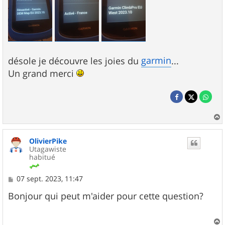
garmin
désole je découvre les joies du
...
Un grand merci
a
u
OlivierPike
t
Utagawiste
habitué
M
07 sept. 2023, 11:47
e
s
Bonjour qui peut m'aider pour cette question?
s
a
g