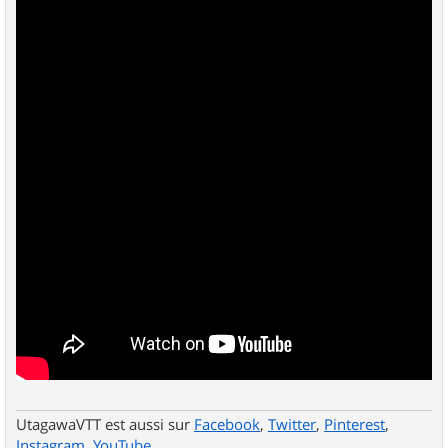
UtagawaVTT est aussi sur
Facebook
,
Twitter
,
Pinterest
,
Instagram
,
YouTube
.