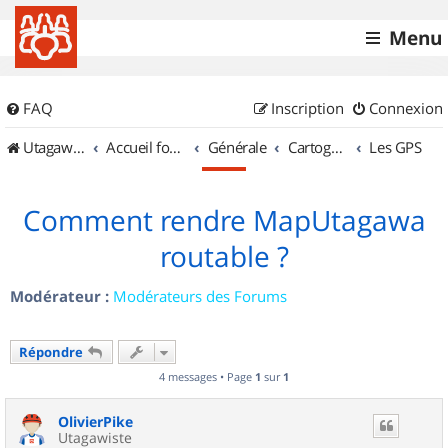
Menu
FAQ
Inscription
Connexion
UtagawaVTT (Randos VTT et VTTAE avec traces GPS)
Accueil forum
Générale
Cartographie et GPS
Les GPS
Comment rendre MapUtagawa
routable ?
Modérateur :
Modérateurs des Forums
Répondre
4 messages • Page
1
sur
1
OlivierPike
Utagawiste