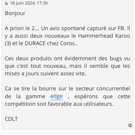
M
18 juin 2024, 17:39
e
s
Bonjour
s
a
g
A priori le 2... Un avis spontané capturé sur FB. Il
e
y a aussi deux nouveaux le Hammerhead Karoo
(3) et le DURACE chez Coros..
Ces deux produits ont évidemment des bugs vu
que c'est tout nouveau, mais il semble que les
mises a jours suivent assez vite.
Ca se tire la bourre sur le secteur concurrentiel
edge
de la gamme
, espérons que cette
compétition soit favorable aux utilisateurs.
CDLT
a
u