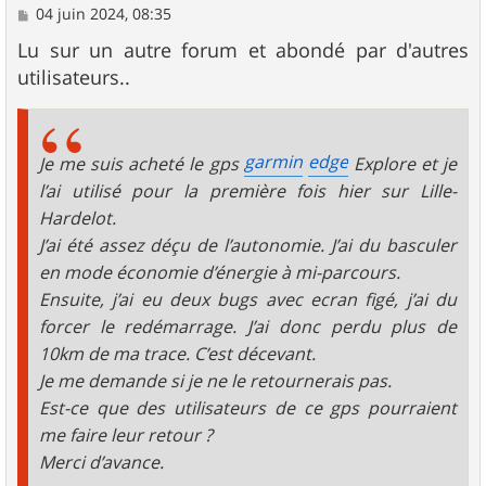
M
04 juin 2024, 08:35
e
s
Lu sur un autre forum et abondé par d'autres
s
utilisateurs..
a
g
e
garmin
edge
Je me suis acheté le gps
Explore et je
l’ai utilisé pour la première fois hier sur Lille-
Hardelot.
J’ai été assez déçu de l’autonomie. J’ai du basculer
en mode économie d’énergie à mi-parcours.
Ensuite, j’ai eu deux bugs avec ecran figé, j’ai du
forcer le redémarrage. J’ai donc perdu plus de
10km de ma trace. C’est décevant.
Je me demande si je ne le retournerais pas.
Est-ce que des utilisateurs de ce gps pourraient
me faire leur retour ?
Merci d’avance.