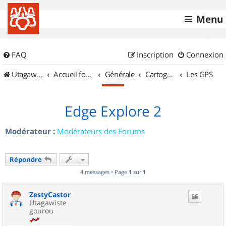
Menu
FAQ
Inscription
Connexion
UtagawaVTT (Randos VTT et VTTAE avec traces GPS)
Accueil forum
Générale
Cartographie et GPS
Les GPS
Edge Explore 2
Modérateur :
Modérateurs des Forums
Répondre
4 messages • Page
1
sur
1
ZestyCastor
Utagawiste
gourou