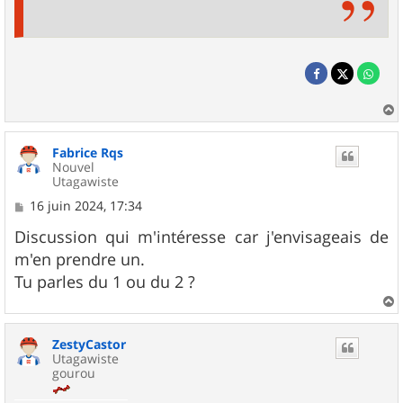
a
u
Fabrice Rqs
t
Nouvel
Utagawiste
M
16 juin 2024, 17:34
e
s
Discussion qui m'intéresse car j'envisageais de
s
m'en prendre un.
a
g
Tu parles du 1 ou du 2 ?
e
a
u
ZestyCastor
t
Utagawiste
gourou