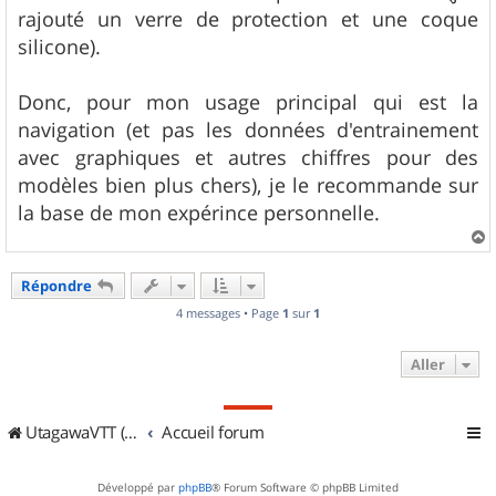
rajouté un verre de protection et une coque
silicone).
Donc, pour mon usage principal qui est la
navigation (et pas les données d'entrainement
avec graphiques et autres chiffres pour des
modèles bien plus chers), je le recommande sur
la base de mon expérince personnelle.
a
u
Répondre
t
4 messages • Page
1
sur
1
Aller
UtagawaVTT (Randos VTT et VTTAE avec traces GPS)
Accueil forum
Développé par
phpBB
® Forum Software © phpBB Limited