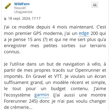
WildFern
t
Nouvel
Utagawiste
M
18 sept. 2024, 17:17
e
s
J'ai ce modèle depuis 4 mois maintenant. C'est
s
edge
mon premier GPS moderne, j'ai un
200 qui
a
g
a je pense 15 ans (?) et qui ne me sert plus qu'a
e
enregistrer mes petites sorties sur terrains
connus.
Je l'utilise dans un but de navigation à vélo, à
partir de mes propres tracés sur Openrunner et
importés. En Gravel et VTT. Je voulais un écran
suffisament grand, un modèle récent et simple,
le tout pour un budget contenu. J'aime
garmin
l'ecosystème
(j'ai aussi une montre
Forerunner 245) donc je n'ai pas voulu changer
de crèmerie...