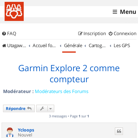
Menu
FAQ
Inscription
Connexion
UtagawaVTT (Randos VTT et VTTAE avec traces GPS)
Accueil forum
Générale
Cartographie et GPS
Les GPS
Garmin Explore 2 comme
compteur
Modérateur :
Modérateurs des Forums
Répondre
3 messages • Page
1
sur
1
Ycloops
Nouvel