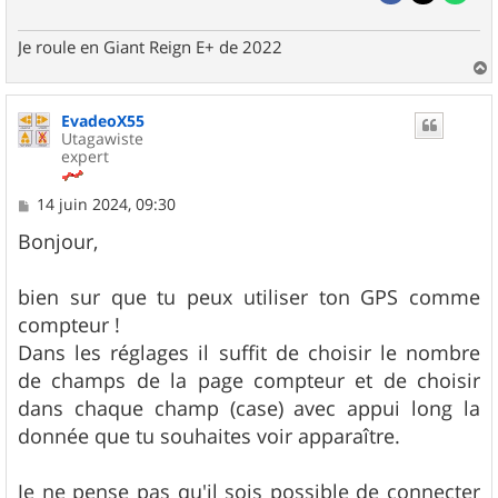
Je roule en Giant Reign E+ de 2022
a
u
EvadeoX55
t
Utagawiste
expert
M
14 juin 2024, 09:30
e
s
Bonjour,
s
a
g
bien sur que tu peux utiliser ton GPS comme
e
compteur !
Dans les réglages il suffit de choisir le nombre
de champs de la page compteur et de choisir
dans chaque champ (case) avec appui long la
donnée que tu souhaites voir apparaître.
Je ne pense pas qu'il sois possible de connecter