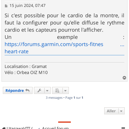
M
15 juin 2024, 07:47
e
s
Si c'est possible pour le cardio de la montre, il
s
faut la configurer pour qu'elle diffuse le rythme
a
g
cardio et les capteurs pourront l'afficher.
e
Un exemple :
https://forums.garmin.com/sports-fitnes ...
heart-rate
Localisation : Gramat
Vélo : Orbea OIZ M10
a
u
Répondre
t
3 messages • Page
1
sur
1
Aller
UtagawaVTT (Randos VTT et VTTAE avec traces GPS)
Accueil forum