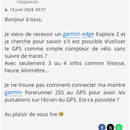
Utagawiste
M
14 juin 2024, 03:51
e
s
Bonjour à tous,
s
a
g
garmin
edge
Je viens de recevoir un
Explore 2 et
e
je cherche pour savoir s'il est possible d'utiliser
le GPS comme simple compteur de vélo sans
suivre de traces ?
Avec seulement 3 ou 4 infos comme Vitesse,
heure, kilomètre...
Je ne trouve pas comment connecter ma montre
garmin
Forerunner 255 au GPS pour avoir les
pulsations sur l'écran du GPS. Est-ce possible ?
Au plaisir de vous lire