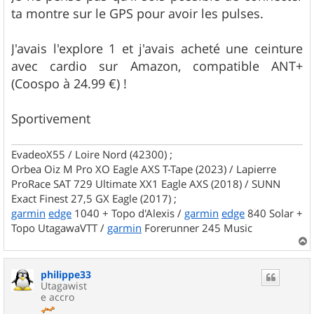
ta montre sur le GPS pour avoir les pulses.
J'avais l'explore 1 et j'avais acheté une ceinture
avec cardio sur Amazon, compatible ANT+
(Coospo à 24.99 €) !
Sportivement
EvadeoX55 / Loire Nord (42300) ;
Orbea Oiz M Pro XO Eagle AXS T-Tape (2023) / Lapierre
ProRace SAT 729 Ultimate XX1 Eagle AXS (2018) / SUNN
Exact Finest 27,5 GX Eagle (2017) ;
garmin
edge
1040 + Topo d'Alexis /
garmin
edge
840 Solar +
Topo UtagawaVTT /
garmin
Forerunner 245 Music
a
u
philippe33
t
Utagawist
e accro