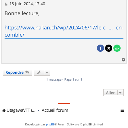
M
18 juin 2024, 17:40
e
s
Bonne lecture,
s
a
g
https://www.nakan.ch/wp/2024/06/17/le-c ... en-
e
comble/
a
u
Répondre
t
1 message • Page
1
sur
1
Aller
UtagawaVTT (Randos VTT et VTTAE avec traces GPS)
Accueil forum
Développé par
phpBB
® Forum Software © phpBB Limited