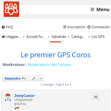
Menu
FAQ
Inscription
Connexion
UtagawaVTT (Randos VTT et VTTAE avec traces GPS)
Accueil forum
Générale
Cartographie et GPS
Les GPS
Le premier GPS Coros
Modérateur :
Modérateurs des Forums
Répondre
1 message • Page
1
sur
1
ZestyCastor
Utagawiste
gourou