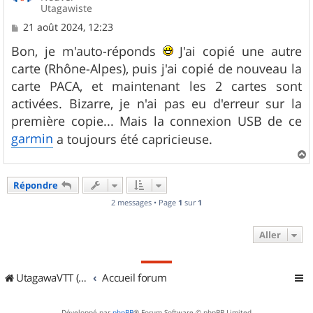
Utagawiste
M
21 août 2024, 12:23
e
s
Bon, je m'auto-réponds
J'ai copié une autre
s
carte (Rhône-Alpes), puis j'ai copié de nouveau la
a
g
carte PACA, et maintenant les 2 cartes sont
e
activées. Bizarre, je n'ai pas eu d'erreur sur la
première copie... Mais la connexion USB de ce
garmin
a toujours été capricieuse.
a
u
Répondre
t
2 messages • Page
1
sur
1
Aller
UtagawaVTT (Randos VTT et VTTAE avec traces GPS)
Accueil forum
Développé par
phpBB
® Forum Software © phpBB Limited