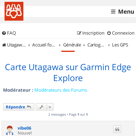
Menu
FAQ
Inscription
Connexion
UtagawaVTT (Randos VTT et VTTAE avec traces GPS)
Accueil forum
Générale
Cartographie et GPS
Les GPS
Carte Utagawa sur Garmin Edge
Explore
Modérateur :
Modérateurs des Forums
Répondre
2 messages • Page
1
sur
1
vibe06
Nouvel