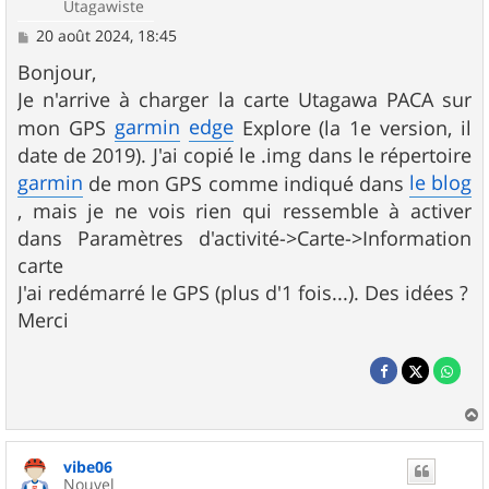
Utagawiste
M
20 août 2024, 18:45
e
s
Bonjour,
s
Je n'arrive à charger la carte Utagawa PACA sur
a
g
garmin
edge
mon GPS
Explore (la 1e version, il
e
date de 2019). J'ai copié le .img dans le répertoire
garmin
le blog
de mon GPS comme indiqué dans
, mais je ne vois rien qui ressemble à activer
dans Paramètres d'activité->Carte->Information
carte
J'ai redémarré le GPS (plus d'1 fois...). Des idées ?
Merci
a
u
vibe06
t
Nouvel