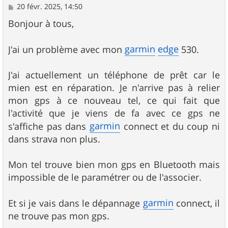
M
20 févr. 2025, 14:50
e
s
Bonjour à tous,
s
a
g
garmin
edge
J'ai un problème avec mon
530.
e
J'ai actuellement un téléphone de prêt car le
mien est en réparation. Je n'arrive pas à relier
mon gps à ce nouveau tel, ce qui fait que
l'activité que je viens de fa avec ce gps ne
garmin
s'affiche pas dans
connect et du coup ni
dans strava non plus.
Mon tel trouve bien mon gps en Bluetooth mais
impossible de le paramétrer ou de l'associer.
garmin
Et si je vais dans le dépannage
connect, il
ne trouve pas mon gps.