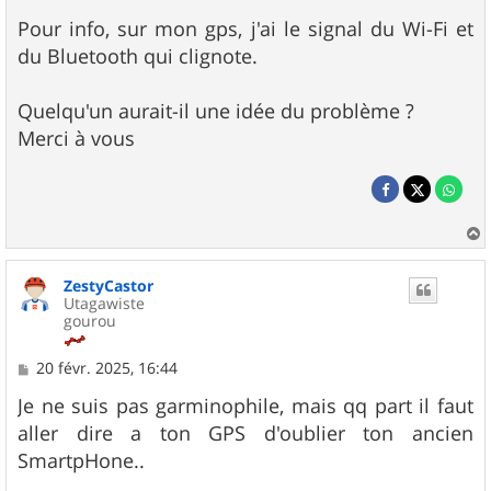
Pour info, sur mon gps, j'ai le signal du Wi-Fi et
du Bluetooth qui clignote.
Quelqu'un aurait-il une idée du problème ?
Merci à vous
a
u
ZestyCastor
t
Utagawiste
gourou
M
20 févr. 2025, 16:44
e
s
Je ne suis pas garminophile, mais qq part il faut
s
aller dire a ton GPS d'oublier ton ancien
a
g
SmartpHone..
e