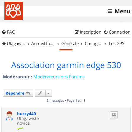
Menu
FAQ
Inscription
Connexion
UtagawaVTT (Randos VTT et VTTAE avec traces GPS)
Accueil forum
Générale
Cartographie et GPS
Les GPS
Association garmin edge 530
Modérateur :
Modérateurs des Forums
Répondre
3 messages • Page
1
sur
1
buzzy440
Utagawiste
novice