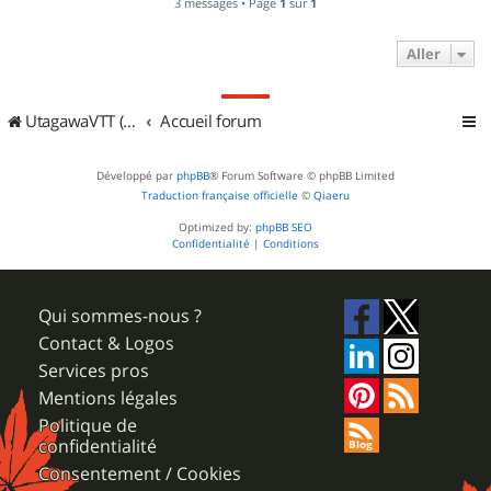
3 messages • Page
1
sur
1
Aller
UtagawaVTT (Randos VTT et VTTAE avec traces GPS)
Accueil forum
Développé par
phpBB
® Forum Software © phpBB Limited
Traduction française officielle
©
Qiaeru
Optimized by:
phpBB SEO
Confidentialité
|
Conditions
Qui sommes-nous ?
Contact & Logos
Services pros
Mentions légales
Politique de
confidentialité
Consentement / Cookies