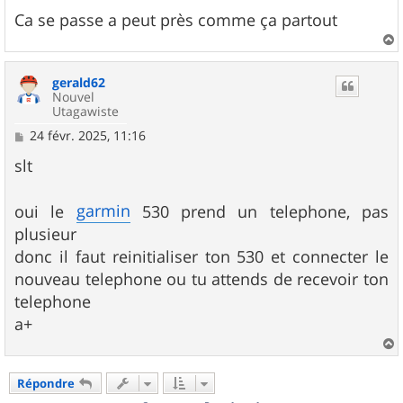
Ca se passe a peut près comme ça partout
a
u
gerald62
t
Nouvel
Utagawiste
M
24 févr. 2025, 11:16
e
s
slt
s
a
g
garmin
oui le
530 prend un telephone, pas
e
plusieur
donc il faut reinitialiser ton 530 et connecter le
nouveau telephone ou tu attends de recevoir ton
telephone
a+
a
u
Répondre
t