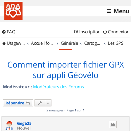
Menu
FAQ
Inscription
Connexion
UtagawaVTT (Randos VTT et VTTAE avec traces GPS)
Accueil forum
Générale
Cartographie et GPS
Les GPS
Comment importer fichier GPX
sur appli Géovélo
Modérateur :
Modérateurs des Forums
Répondre
2 messages • Page
1
sur
1
Gégé25
Nouvel