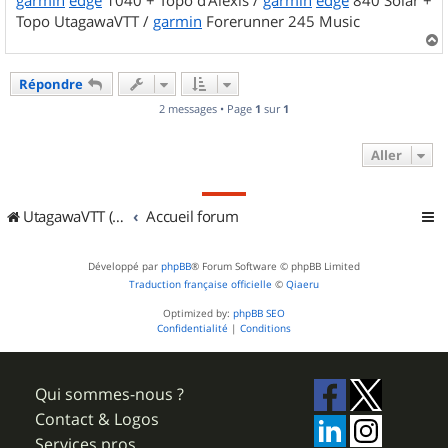
Topo UtagawaVTT /
garmin
Forerunner 245 Music
a
u
Répondre
t
2 messages • Page
1
sur
1
Aller
UtagawaVTT (Randos VTT et VTTAE avec traces GPS)
Accueil forum
Développé par
phpBB
® Forum Software © phpBB Limited
Traduction française officielle
©
Qiaeru
Optimized by:
phpBB SEO
Confidentialité
|
Conditions
Qui sommes-nous ?
Contact & Logos
Services pros