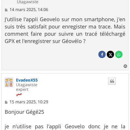
Utagawiste
M
14 mars 2025, 14:06
e
s
J'utilise l'appli Geovelo sur mon smartphone, j'en
s
suis très satisfait pour enregister ma trace. Mais
a
g
comment faire pour suivre un tracé téléchargé
e
GPX et l'enregistrer sur Géovélo ?
a
u
EvadeoX55
t
Utagawiste
expert
M
15 mars 2025, 10:29
e
s
Bonjour Gégé25
s
a
g
je n'utilise pas l'appli Geovelo donc je ne la
e