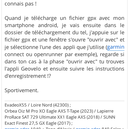
connais pas !
Quand je télécharge un fichier gpx avec mon
smartphone android, je vais ensuite dans le
dossier de téléchargement du tel, j'appuie sur le
fichier gpx et une fenêtre s'ouvre "ouvrir avec" et
garmin
je sélectionne l'une des appli que j'utilise (
connect ou openrunner par exemple), regarde si
dans ton cas à la phase "ouvrir avec" tu trouves
l'appli Geovelo et ensuite suivre les instructions
d'enregistrement !?
Sportivement.
EvadeoX55 / Loire Nord (42300) ;
Orbea Oiz M Pro XO Eagle AXS T-Tape (2023) / Lapierre
ProRace SAT 729 Ultimate XX1 Eagle AXS (2018) / SUNN
Exact Finest 27,5 GX Eagle (2017) ;
garmin
edge
1040 + Topo d'Alexis /
garmin
edge
840 Solar +