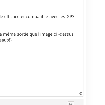
apide efficace et compatible avec les GPS
 la même sortie que l'image ci -dessus,
eauté)
H
a
u
t