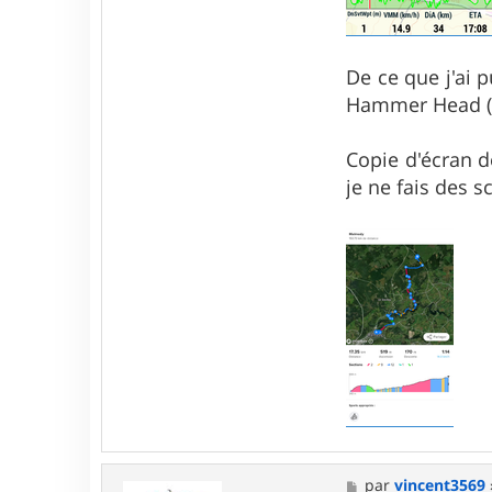
De ce que j'ai p
Hammer Head (
Copie d'écran d
je ne fais des 
M
par
vincent3569