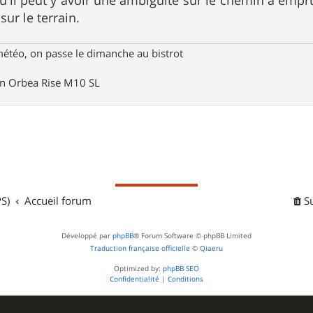
u'il peut y avoir une ambiguïté sur le chemin à emprun
sur le terrain.
météo, on passe le dimanche au bistrot
un Orbea Rise M10 SL
S)
Accueil forum
S
Développé par
phpBB
® Forum Software © phpBB Limited
Traduction française officielle
©
Qiaeru
Optimized by:
phpBB SEO
Confidentialité
|
Conditions