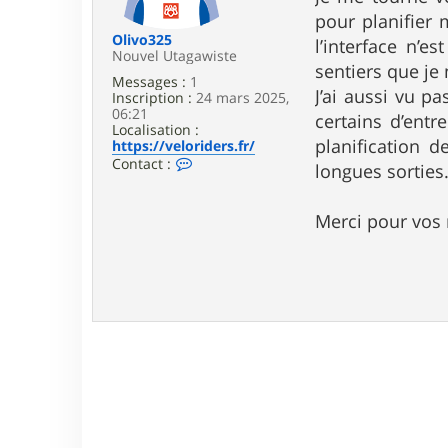
e
pour planifier 
Olivo325
l’interface n’e
Nouvel Utagawiste
sentiers que je 
Messages :
1
J’ai aussi vu p
Inscription :
24 mars 2025,
06:21
certains d’entr
Localisation :
planification 
https://veloriders.fr/
C
Contact :
longues sorties
o
n
t
Merci pour vos r
a
c
t
e
r
O
l
i
v
o
3
2
5