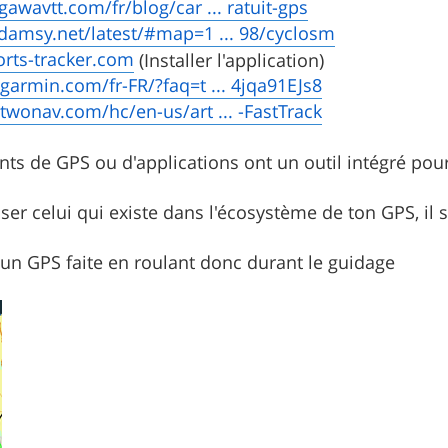
gawavtt.com/fr/blog/car ... ratuit-gps
.damsy.net/latest/#map=1 ... 98/cyclosm
orts-tracker.com
(Installer l'application)
.garmin.com/fr-FR/?faq=t ... 4jqa91EJs8
.twonav.com/hc/en-us/art ... -FastTrack
nts de GPS ou d'applications ont un outil intégré pour
iliser celui qui existe dans l'écosystème de ton GPS, il
'un GPS faite en roulant donc durant le guidage