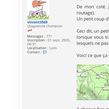
e
s
De mon coté, j
s
routage).
a
g
Un petit coup d'
e
vincent3569
Utagawiste champion
Ceci dit, un pet
Messages :
771
lorsque vous tr
Inscription :
01 sept. 2005,
lesquels ne pas
00:31
Localisation :
Lyon
C
Contact :
Voici ce que ça
o
n
t
a
c
t
e
r
v
i
n
c
e
n