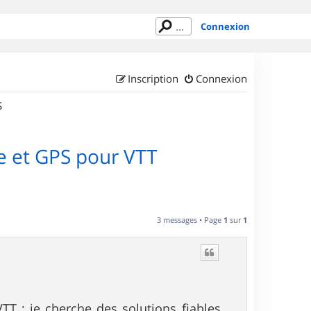
Connexion
Inscription
Connexion
S
ie et GPS pour VTT
3 messages • Page
1
sur
1
VTT : je cherche des solutions fiables