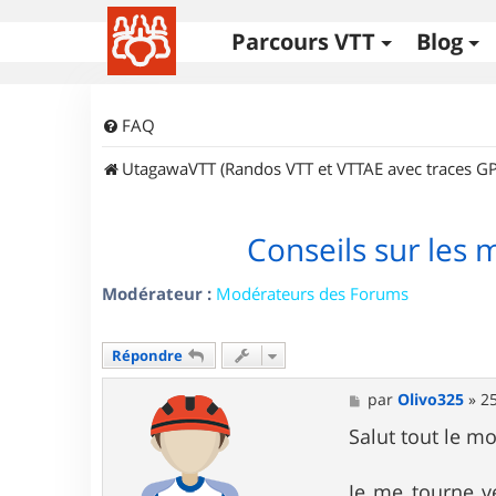
Parcours VTT
Blog
FAQ
UtagawaVTT (Randos VTT et VTTAE avec traces GP
Conseils sur les 
Modérateur :
Modérateurs des Forums
Répondre
M
par
Olivo325
»
2
e
s
Salut tout le m
s
a
g
Je me tourne ve