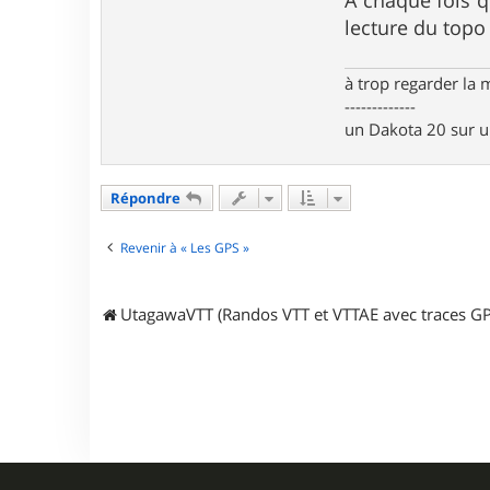
A chaque fois q
t
3
lecture du topo 
5
6
9
à trop regarder la 
-------------
un Dakota 20 sur 
Répondre
Revenir à « Les GPS »
UtagawaVTT (Randos VTT et VTTAE avec traces GP