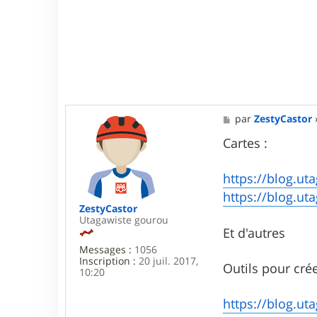
M
par
ZestyCastor
e
s
Cartes :
s
a
g
https://blog.uta
e
https://blog.uta
ZestyCastor
Utagawiste gourou
Et d'autres
Messages :
1056
Inscription :
20 juil. 2017,
Outils pour crée
10:20
https://blog.ut