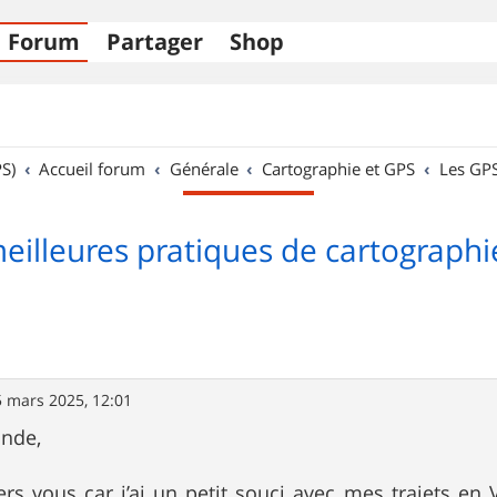
Forum
Partager
Shop
S)
Accueil forum
Générale
Cartographie et GPS
Les GP
meilleures pratiques de cartograph
5 mars 2025, 12:01
onde,
rs vous car j’ai un petit souci avec mes trajets en 