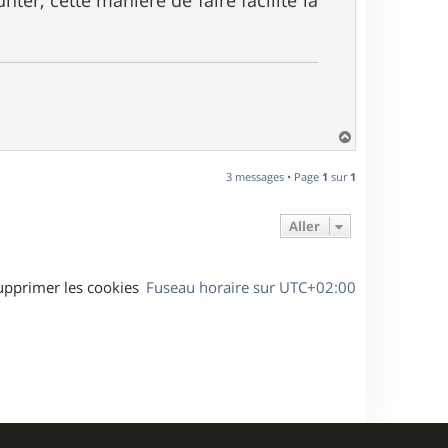
ter, cette manière de faire facilite la
H
a
u
3 messages • Page
1
sur
1
t
Aller
upprimer les cookies
Fuseau horaire sur
UTC+02:00