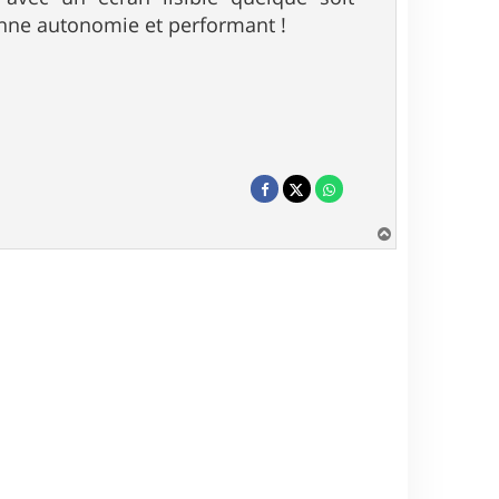
onne autonomie et performant !
H
a
u
t