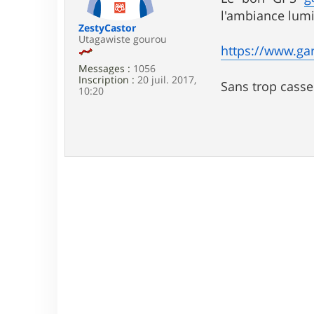
e
l'ambiance lumi
ZestyCastor
Utagawiste gourou
https://www.ga
Messages :
1056
Inscription :
20 juil. 2017,
Sans trop casser 
10:20