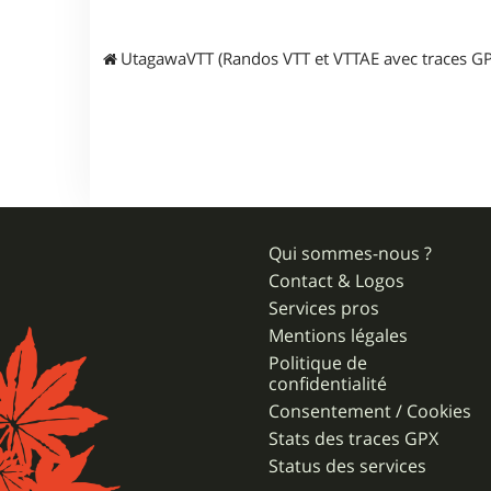
g
é
UtagawaVTT (Randos VTT et VTTAE avec traces GP
Qui sommes-nous ?
Contact & Logos
Services pros
Mentions légales
Politique de
confidentialité
Consentement / Cookies
Stats des traces GPX
Status des services