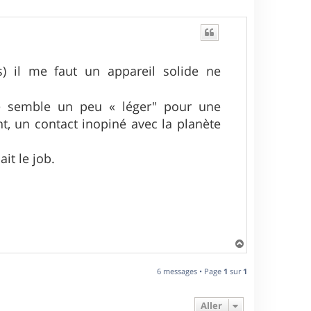
) il me faut un appareil solide ne
me semble un peu « léger" pour une
t, un contact inopiné avec la planète
ait le job.
H
a
u
6 messages • Page
1
sur
1
t
Aller