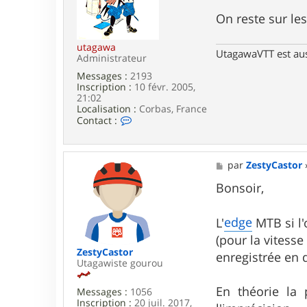
a
é
g
On reste sur les
g
e
é
utagawa
UtagawaVTT est au
Administrateur
Messages :
2193
Inscription :
10 févr. 2005,
21:02
Localisation :
Corbas, France
C
Contact :
o
n
t
a
M
par
ZestyCastor
c
e
t
s
Bonsoir,
e
s
r
a
u
g
edge
L'
MTB si l'
t
e
(pour la vitesse
a
g
ZestyCastor
enregistrée en 
a
Utagawiste gourou
w
a
En théorie la 
Messages :
1056
Inscription :
20 juil. 2017,