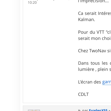
l'imprécision...
10:20
Ca serait Intér
Kalman.
Pour du VTT "cl
serait mon choi
Chez TwoNav si 
Dans tous les c
lumière , plein 
gar
L'écran des
CDLT
M
par
EvadeoX55