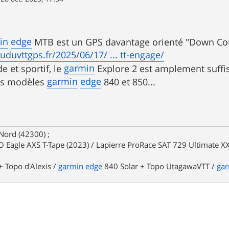
in
edge
MTB est un GPS davantage orienté "Down Coun
uduvttgps.fr/2025/06/17/ ... tt-engage/
garmin
e et sportif, le
Explore 2 est amplement suffis
garmin
edge
les modèles
840 et 850...
Nord (42300) ;
 Eagle AXS T-Tape (2023) / Lapierre ProRace SAT 729 Ultimate XX
 Topo d'Alexis /
garmin
edge
840 Solar + Topo UtagawaVTT /
ga