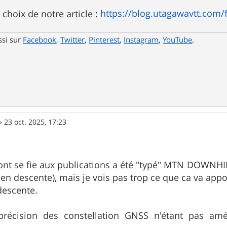
https://blog.utagawavtt.com/fr
 choix de notre article :
ssi sur
Facebook
,
Twitter
,
Pinterest
,
Instagram
,
YouTube
.
»
23 oct. 2025, 17:23
ont se fie aux publications a été "typé" MTN DOWNHILL
 en descente), mais je vois pas trop ce que ca va appor
descente.
précision des constellation GNSS n'étant pas amél