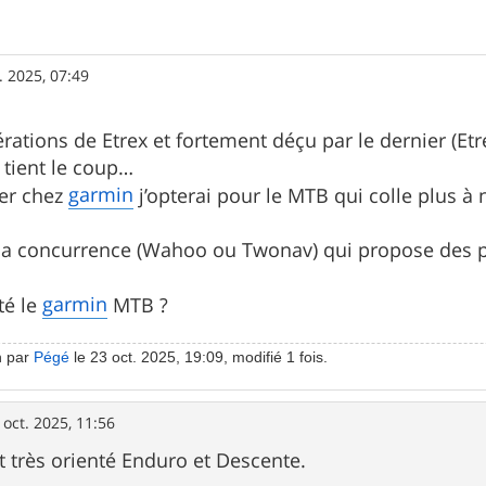
. 2025, 07:49
érations de Etrex et fortement déçu par le dernier (Etr
à tient le coup…
garmin
ter chez
j’opterai pour le MTB qui colle plus à 
la concurrence (Wahoo ou Twonav) qui propose des p
garmin
té le
MTB ?
n par
Pégé
le 23 oct. 2025, 19:09, modifié 1 fois.
 oct. 2025, 11:56
 très orienté Enduro et Descente.