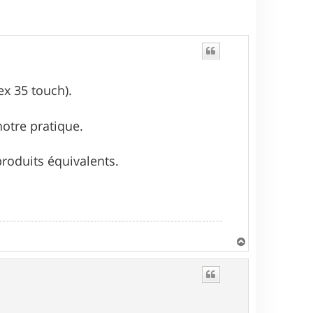
ex 35 touch).
notre pratique.
roduits équivalents.
H
a
u
t