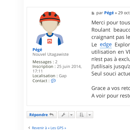
M
par
Pégé
»
29 oct
e
s
Merci pour tou
s
Roulant beauc
a
g
craignant pas le
e
edge
Le
Explor
Pégé
utilisation en 
Nouvel Utagawiste
n’est pas à exclu
Messages :
2
J’utilisais jusqu
Inscription :
25 juin 2014,
17:11
Seul souci actue
Localisation :
Gap
C
Contact :
o
Grace a vos ret
n
t
A voir pour res
a
c
t
e
Répondre
r
P
é
Revenir à « Les GPS »