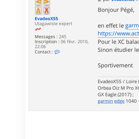
e
s
Bonjour Pégé,
s
EvadeoX55
a
Utagawiste expert
g
garm
en effet le
e
https://www.act
Messages :
245
Pour le XC balad
Inscription :
06 févr. 2010,
22:06
Sinon étudier 
C
Contact :
o
n
Sportivement
t
a
c
t
EvadeoX55 / Loire 
e
Orbea Oiz M Pro XO
r
GX Eagle (2017) ;
E
garmin
edge
1040 +
v
a
d
e
o
X
5
5