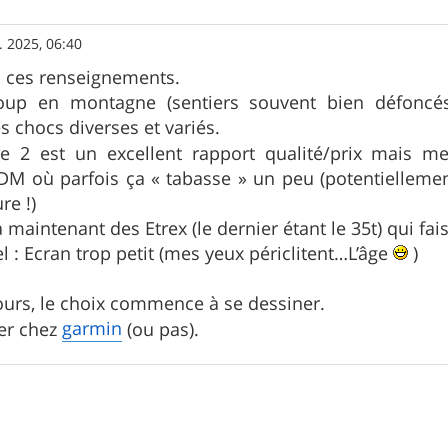
. 2025, 06:40
s ces renseignements.
oup en montagne (sentiers souvent bien défoncés
s chocs diverses et variés.
e 2 est un excellent rapport qualité/prix mais 
VDM où parfois ça « tabasse » un peu (potentiellemen
re !)
’a maintenant des Etrex (le dernier étant le 35t) qui fais
l : Ecran trop petit (mes yeux périclitent…L’âge
)
ours, le choix commence à se dessiner.
garmin
ter chez
(ou pas).