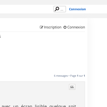
Connexion
Inscription
Connexion
S
6 messages • Page
1
sur
1
avec un écran lisible quelque soit