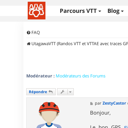
Parcours VTT
Blog
FAQ
UtagawaVTT (Randos VTT et VTTAE avec traces GP
Modérateur :
Modérateurs des Forums
Répondre
M
par
ZestyCastor
e
s
Bonjour,
s
a
g
g
Le bon GPS