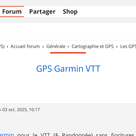
Forum
Partager
Shop
S)
Accueil forum
Générale
Cartographie et GPS
Les GP
GPS Garmin VTT
»
03 oct. 2025, 10:17
armin
pour le VTT (& Randonnée) sans fioritures 