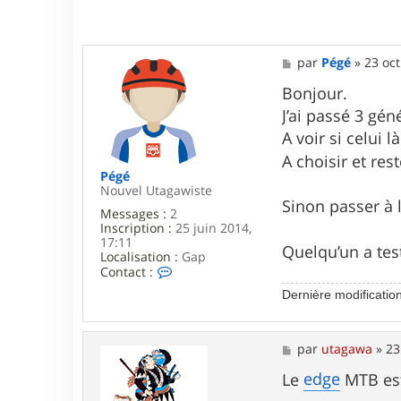
M
par
Pégé
»
23 oct
e
s
Bonjour.
s
J’ai passé 3 gén
a
g
A voir si celui l
e
A choisir et res
Pégé
Nouvel Utagawiste
Sinon passer à 
Messages :
2
Inscription :
25 juin 2014,
17:11
Quelqu’un a tes
Localisation :
Gap
C
Contact :
o
Dernière modificatio
n
t
a
c
M
par
utagawa
»
23
t
e
e
s
edge
Le
MTB est
r
s
P