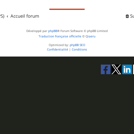
S)
Accueil forum
S
Développé par
phpBB
® Forum Software © phpBB Limited
Traduction française officielle
©
Qiaeru
Optimized by:
phpBB SEO
Confidentialité
|
Conditions