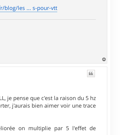
/blog/les ... s-pour-vtt
H
a
u
t
, je pense que c'est la raison du 5 hz
ter, j'aurais bien aimer voir une trace
iorée on multiplie par 5 l'effet de