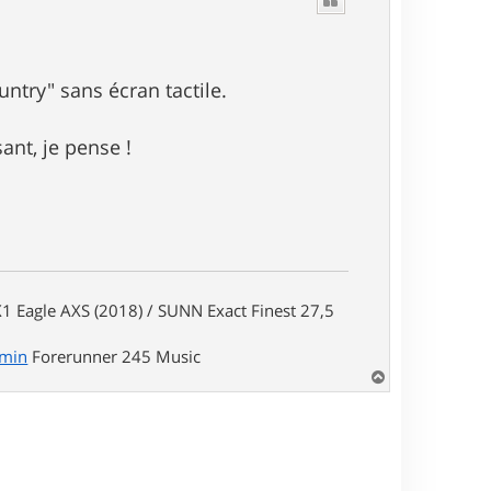
t
try" sans écran tactile.
ant, je pense !
1 Eagle AXS (2018) / SUNN Exact Finest 27,5
rmin
Forerunner 245 Music
H
a
u
t