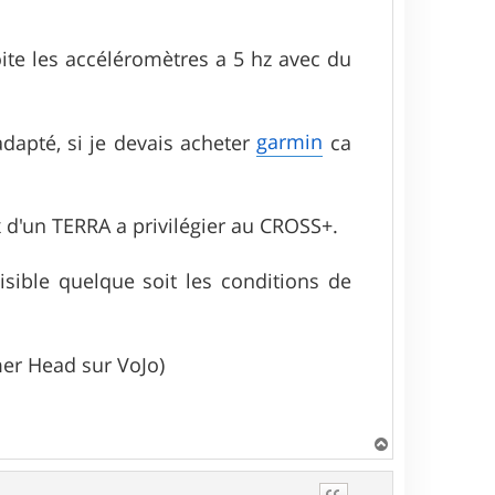
ite les accéléromètres a 5 hz avec du
garmin
dapté, si je devais acheter
ca
 d'un TERRA a privilégier au CROSS+.
isible quelque soit les conditions de
mer Head sur VoJo)
H
a
u