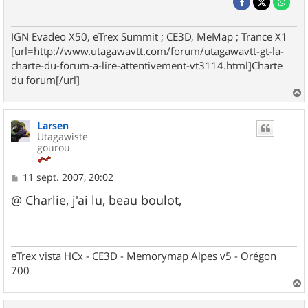
IGN Evadeo X50, eTrex Summit ; CE3D, MeMap ; Trance X1
[url=http://www.utagawavtt.com/forum/utagawavtt-gt-la-
charte-du-forum-a-lire-attentivement-vt3114.html]Charte
du forum[/url]
a
u
Larsen
t
Utagawiste
gourou
M
11 sept. 2007, 20:02
e
s
@ Charlie, j'ai lu, beau boulot,
s
a
g
e
eTrex vista HCx - CE3D - Memorymap Alpes v5 - Orégon
700
a
u