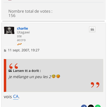
Nombre total de votes :
156
charlie
Utagawi
ste
accro
M
11 sept. 2007, 19:27
e
s
s
a
g
Larsen tt a écrit :
e
je mélange un peu les 2
CA
vois
.