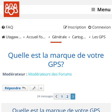
Menu
FAQ
Inscription
Connexion
UtagawaVTT (Randos VTT et VTTAE avec traces GPS)
Accueil forum
Générale
Cartographie et GPS
Les GPS
Quelle est la marque de votre
GPS?
Modérateur :
Modérateurs des Forums
Répondre
24 messages
1
2
3
Précédent
Quelle est la marque de votre GPS