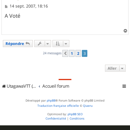
M
14 sept. 2007, 18:16
e
s
A Voté
s
a
g
e
a
u
Répondre
t
24 messages
1
2
3
Précédent
Aller
UtagawaVTT (Randos VTT et VTTAE avec traces GPS)
Accueil forum
Développé par
phpBB
® Forum Software © phpBB Limited
Traduction française officielle
©
Qiaeru
Optimized by:
phpBB SEO
Confidentialité
|
Conditions