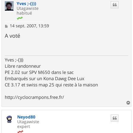
Yves ;-{)))
t
Utagawiste
habitué
M
14 sept. 2007, 13:59
e
s
A voté
s
a
g
e
Yves ;-{)))
Libre randonneur
PE 2.02 sur SPV M650 dans le sac
Embarqués sur un Kona Dawg Dee Lux
CE 3.17 et swiss map 25 qui reste à la maison
http://cyclocrampons.free.fr/
a
u
Neyod80
t
Utagawiste
expert