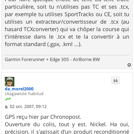
particulière, soit tu n'utilises pas TC et ses .tcx,
par exemple tu utilises SportTracks ou CE, soit tu
utilises un extracteur/convertisseur de .tcx (au
hasard TCXconverter) qui va chôper la course qui
t'intéresse dans le .tcx et te la convertir à un
format standard (.gpx, .kml ...).
Garmin Forerunner + Edge 305 - AirBorne BW
a
u
t
da_morel2000
Utagawiste habitué
M
02 oct. 2007, 09:12
e
s
GPS reçu hier par Chronopost.
s
Ouverture du colis, tout y est. Nickel. Ha oui,
a
g
précision, il s'agissait d'un produit reconditionné