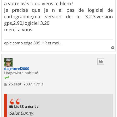
a votre avis d ou viens le blem?
je precise que je n ai pas de logiciel de
cartographie,ma version de tc 3.2.3,version
gps,2.90,logiciel 3.20
merci a vous
epic comp,edge 305 HR,et moi...
a
u
t
da_morel2000
Utagawiste habitué
M
26 sept. 2007, 17:13
e
s
s
a
g
Lio88 a écrit :
e
Salut Bunny,