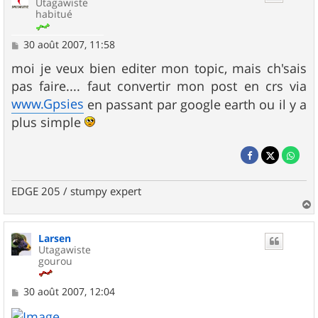
Utagawiste
habitué
M
30 août 2007, 11:58
e
s
moi je veux bien editer mon topic, mais ch'sais
s
pas faire.... faut convertir mon post en crs via
a
g
www.Gpsies
en passant par google earth ou il y a
e
plus simple
EDGE 205 / stumpy expert
a
u
Larsen
t
Utagawiste
gourou
M
30 août 2007, 12:04
e
s