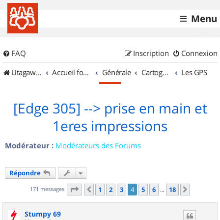
Menu
FAQ
Inscription
Connexion
UtagawaVTT (Randos VTT et VTTAE avec traces GPS)
Accueil forum
Générale
Cartographie et GPS
Les GPS
[Edge 305] --> prise en main et
1eres impressions
Modérateur :
Modérateurs des Forums
Répondre
Page
4
sur
18
171 messages
1
2
3
4
5
6
18
Précédent
Suivant
…
Stumpy 69