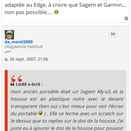
adaptée au Edge, à croire que Sagem et Garmin...
non pas possible....
a
u
t
da_morel2000
Utagawiste habitué
M
26 sept. 2007, 21:06
e
s
s
a
g
Lio88 a écrit :
e
mon ancien portable était un Sagem My-x3, et la
housse est en plastique noire avec le devant
transparent (ben oui c'est mieux pour voir l'écran
du portable
) . Elle se ferme avec un scratch sur
le dessus que tu replies sur le dos de la housse. J'ai
juste eu à ajourer le dos de la housse pour pouvoir