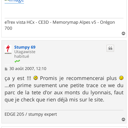
s
a
g
e
eTrex vista HCx - CE3D - Memorymap Alpes v5 - Orégon
700
a
u
Stumpy 69
t
Utagawiste
habitué
M
30 août 2007, 12:10
e
s
ça y est !!!
Promis je recommencerai plus
s
...en prime surement une petite trace ce we du
a
g
parc de la tete d'or aux monts du lyonnais, faut
e
que je check que rien déjà mis sur le site.
EDGE 205 / stumpy expert
a