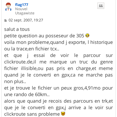
u
flag177
t
Nouvel
Utagawiste
M
02 sept. 2007, 19:27
e
s
salut a tous
s
petite question au posseseur de 305
a
g
voila mon probleme,quand j exporte, l historique
e
ou la trace,en fichier tcx..
et que j essai de voir le parcour sur
clickroute.de,il me marque un truc du genre
fichier illisible,ou pas pris en charge,et meme
quand je le converti en gpx,ca ne marche pas
non plus..
et je trouve le fichier un peux gros,4,91mo pour
une rando de 60km..
alors que quand je recois des parcours en trk,et
que je le converti en gpx,j arrive a le voir sur
clickroute sans probleme