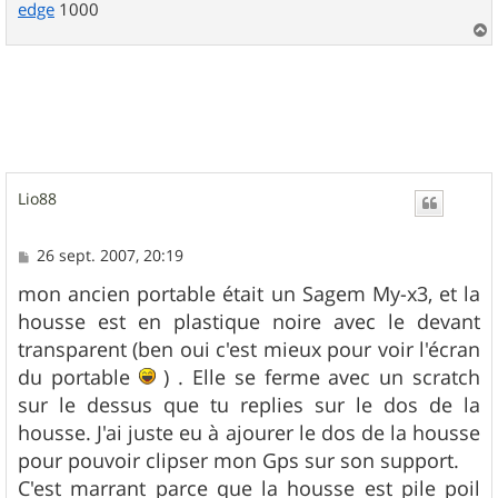
edge
1000
a
u
t
Lio88
M
26 sept. 2007, 20:19
e
s
mon ancien portable était un Sagem My-x3, et la
s
housse est en plastique noire avec le devant
a
g
transparent (ben oui c'est mieux pour voir l'écran
e
du portable
) . Elle se ferme avec un scratch
sur le dessus que tu replies sur le dos de la
housse. J'ai juste eu à ajourer le dos de la housse
pour pouvoir clipser mon Gps sur son support.
C'est marrant parce que la housse est pile poil