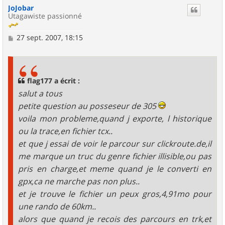
JoJobar
t
Utagawiste passionné
M
27 sept. 2007, 18:15
e
s
s
a
g
flag177 a écrit :
e
salut a tous
petite question au posseseur de 305
voila mon probleme,quand j exporte, l historique
ou la trace,en fichier tcx..
et que j essai de voir le parcour sur clickroute.de,il
me marque un truc du genre fichier illisible,ou pas
pris en charge,et meme quand je le converti en
gpx,ca ne marche pas non plus..
et je trouve le fichier un peux gros,4,91mo pour
une rando de 60km..
alors que quand je recois des parcours en trk,et