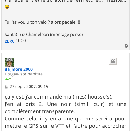
Tu l'as voulu ton vélo ? alors pédale !!!
SantaCruz Chameleon (montage perso)
edge
1000
a
u
t
da_morel2000
Utagawiste habitué
M
27 sept. 2007, 09:15
e
s
ça y est, j'ai commandé ma (mes) housse(s).
s
J'en ai pris 2. Une noir (simili cuir) et une
a
g
complètement transparente.
e
Comme cela, il y en a une qui me servira pour
mettre le GPS sur le VTT et l'autre pour accrocher