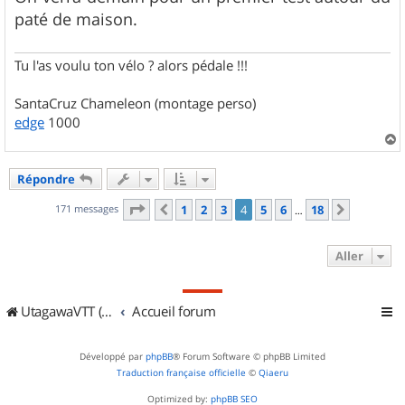
paté de maison.
Tu l'as voulu ton vélo ? alors pédale !!!
SantaCruz Chameleon (montage perso)
edge
1000
a
u
Répondre
t
Page
4
sur
18
171 messages
1
2
3
4
5
6
18
Précédent
Suivant
…
Aller
UtagawaVTT (Randos VTT et VTTAE avec traces GPS)
Accueil forum
Développé par
phpBB
® Forum Software © phpBB Limited
Traduction française officielle
©
Qiaeru
Optimized by:
phpBB SEO