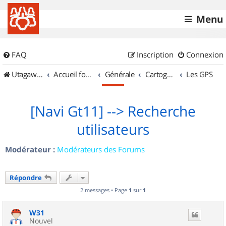
Menu
FAQ
Inscription
Connexion
UtagawaVTT (Randos VTT et VTTAE avec traces GPS)
Accueil forum
Générale
Cartographie et GPS
Les GPS
[Navi Gt11] --> Recherche
utilisateurs
Modérateur :
Modérateurs des Forums
Répondre
2 messages • Page
1
sur
1
W31
Nouvel