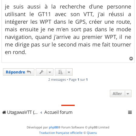
g
je suis aussi à la recherche d'une personne
e
utilisant le GT11 avec son VTT, j'ai réussi a
intégerer les WPT dans le GPS, créer une route,
mais ensuite je ne m'en sort pas dans le mode
navigation, quand j'arrive au premier WPT, il ne
me dirige pas sur le second mais me fait tourner
en rond.
a
u
Répondre
t
2 messages • Page
1
sur
1
Aller
UtagawaVTT (Randos VTT et VTTAE avec traces GPS)
Accueil forum
Développé par
phpBB
® Forum Software © phpBB Limited
Traduction française officielle
©
Qiaeru