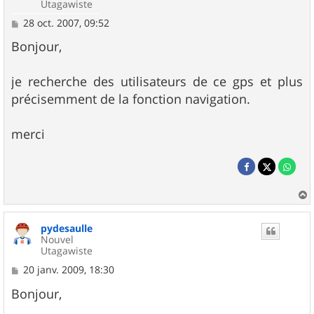
Utagawiste
M
28 oct. 2007, 09:52
e
s
Bonjour,
s
a
g
je recherche des utilisateurs de ce gps et plus
e
précisemment de la fonction navigation.
merci
a
u
pydesaulle
t
Nouvel
Utagawiste
M
20 janv. 2009, 18:30
e
s
Bonjour,
s
a