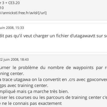
r 3 + CE3.20
910
//annickstl.free.fr/avld/[/url]
juin 2008, 15:33
dit pas qu'il veut charger un fichier d'utagawavtt sur
22 juin 2008, 18:43
rner le problème du nombre de waypoints par rou
ining center.
a trace utagawa on la convertit en .crs avec gpxconver
 gps avec training center.
mpliqué mais ça marche très bien.
iliser les courses ou les parcours de training center 
 Je ne le connais pas exactement