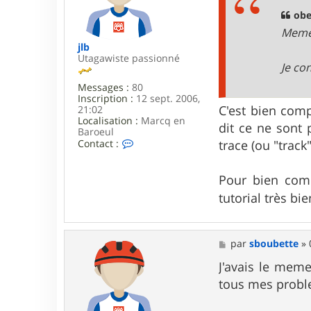
r
a
o
g
obe
b
e
Meme 
e
l
jlb
i
Utagawiste passionné
Je co
x
3
Messages :
80
4
Inscription :
12 sept. 2006,
C'est bien comp
21:02
Localisation :
Marcq en
dit ce ne sont 
Baroeul
C
trace (ou "track
Contact :
o
n
t
Pour bien comp
a
tutorial très bi
c
t
e
r
j
M
par
sboubette
»
l
e
b
s
J'avais le meme
s
tous mes probl
a
g
e