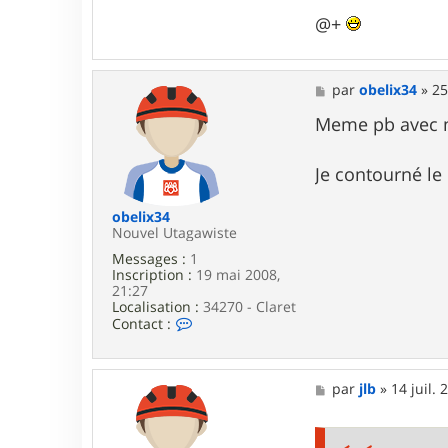
@+
M
par
obelix34
»
25
e
s
Meme pb avec m
s
a
g
Je contourné le
e
obelix34
Nouvel Utagawiste
Messages :
1
Inscription :
19 mai 2008,
21:27
Localisation :
34270 - Claret
C
Contact :
o
n
t
a
M
par
jlb
»
14 juil. 
c
e
t
s
e
s