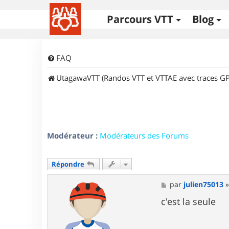
Parcours VTT
Blog
FAQ
UtagawaVTT (Randos VTT et VTTAE avec traces GP
Modérateur :
Modérateurs des Forums
Répondre
M
par
julien75013
e
s
c'est la seule
s
a
g