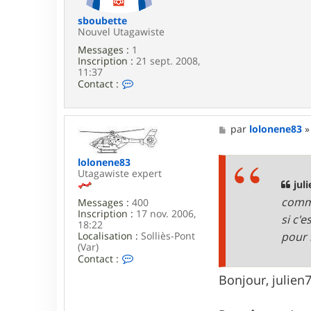
sboubette
Nouvel Utagawiste
Messages :
1
Inscription :
21 sept. 2008,
11:37
C
Contact :
o
n
t
a
M
par
lolonene83
c
e
t
s
e
s
lolonene83
r
a
Utagawiste expert
s
g
jul
b
e
comme
Messages :
400
o
Inscription :
17 nov. 2006,
u
si c'
18:22
b
Localisation :
Solliès-Pont
pour i
e
(Var)
t
C
Contact :
t
o
e
Bonjour, julien
n
t
a