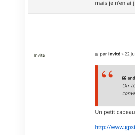
mais je n'en ai 
M
par
Invité
»
22 ju
Invité
e
s
s
a
g
and
e
On té
conve
Un petit cadeau,
http://www.gp