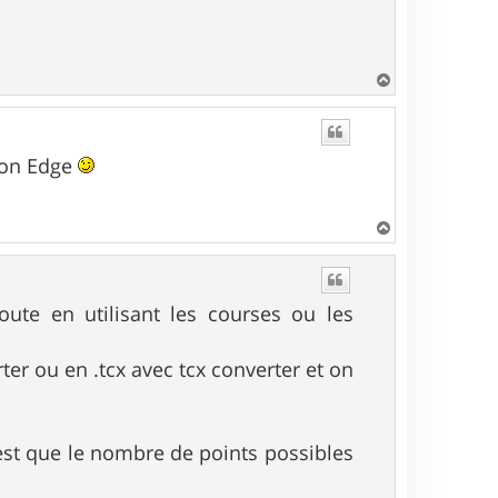
H
a
u
t
 son Edge
H
a
u
t
te en utilisant les courses ou les
ter ou en .tcx avec tcx converter et on
c'est que le nombre de points possibles