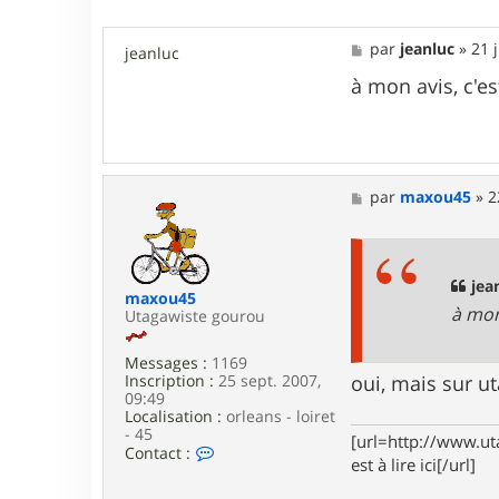
1
3
M
par
jeanluc
»
21 
jeanluc
e
s
à mon avis, c'e
s
a
g
e
M
par
maxou45
»
2
e
s
s
a
g
jean
maxou45
e
à mon
Utagawiste gourou
Messages :
1169
Inscription :
25 sept. 2007,
oui, mais sur u
09:49
Localisation :
orleans - loiret
- 45
[url=http://www.ut
C
Contact :
est à lire ici[/url]
o
n