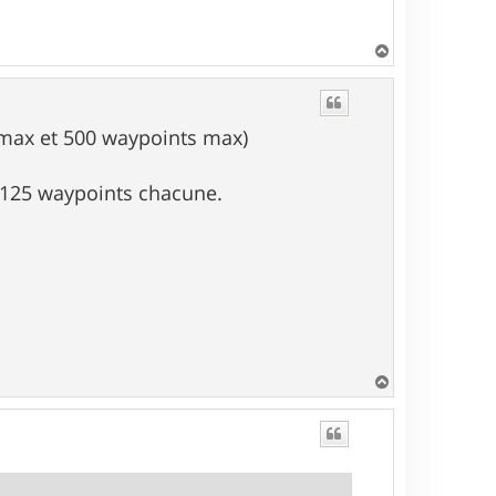
H
a
u
t
max et 500 waypoints max)
e 125 waypoints chacune.
H
a
u
t