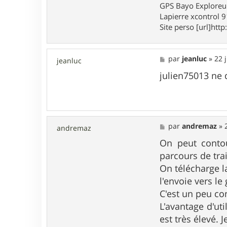
t
GPS Bayo Exploreu
a
Lapierre xcontrol 
c
Site perso [url]http:
t
e
r
m
M
par
jeanluc
»
22 
a
jeanluc
e
x
s
julien75013 ne 
o
s
u
a
4
g
5
e
M
par
andremaz
»
andremaz
e
s
On peut contou
s
parcours de tra
a
g
On télécharge l
e
l'envoie vers le
C'est un peu co
L'avantage d'ut
est très élevé.