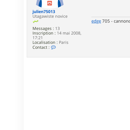
e
julien75013
Utagawiste novice
edge
705 - cannond
Messages :
13
Inscription :
14 mai 2008,
17:21
Localisation :
Paris
C
Contact :
o
n
t
a
c
t
e
r
j
u
l
i
e
n
7
5
0