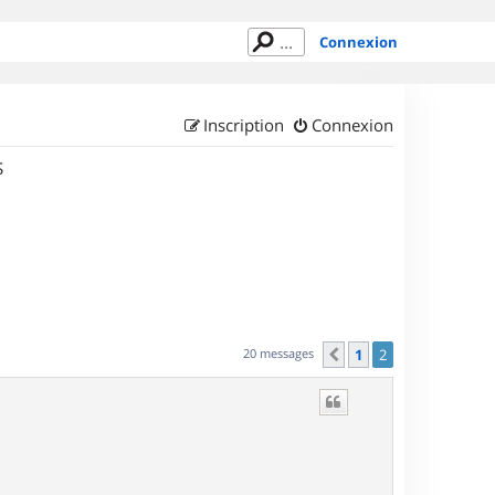
Connexion
Inscription
Connexion
S
20 messages
1
2
Précédent