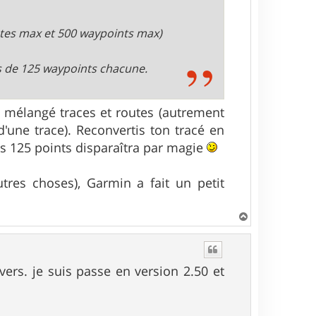
tes max et 500 waypoints max)
s de 125 waypoints chacune.
as mélangé traces et routes (autrement
'une trace). Reconvertis ton tracé en
 des 125 points disparaîtra par magie
tres choses), Garmin a fait un petit
H
a
u
t
vers. je suis passe en version 2.50 et