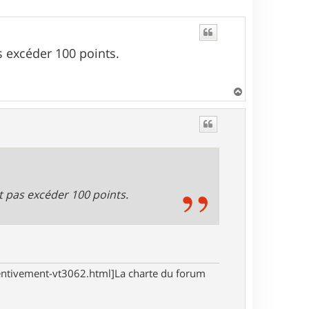
s excéder 100 points.
H
a
u
t
t pas excéder 100 points.
tentivement-vt3062.html]La charte du forum