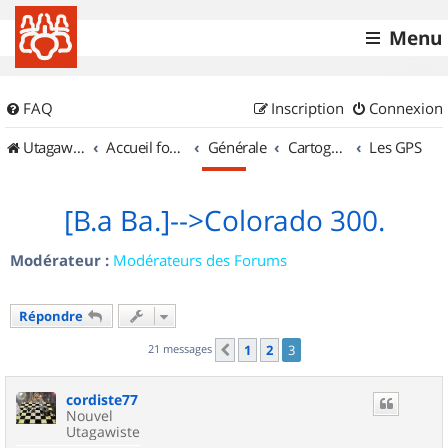
Menu
FAQ
Inscription
Connexion
UtagawaVTT (Randos VTT et VTTAE avec traces GPS)
Accueil forum
Générale
Cartographie et GPS
Les GPS
[B.a Ba.]-->Colorado 300.
Modérateur :
Modérateurs des Forums
Répondre
21 messages
1
2
3
Précédent
cordiste77
Nouvel
Utagawiste