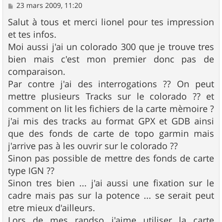
M
23 mars 2009, 11:20
e
s
Salut à tous et merci lionel pour tes impression
s
et tes infos.
a
g
Moi aussi j'ai un colorado 300 que je trouve tres
e
bien mais c'est mon premier donc pas de
comparaison.
Par contre j'ai des interrogations ?? On peut
mettre plusieurs Tracks sur le colorado ?? et
comment on lit les fichiers de la carte mèmoire ?
j'ai mis des tracks au format GPX et GDB ainsi
que des fonds de carte de topo garmin mais
j'arrive pas à les ouvrir sur le colorado ??
Sinon pas possible de mettre des fonds de carte
type IGN ??
Sinon tres bien ... j'ai aussi une fixation sur le
cadre mais pas sur la potence ... se serait peut
etre mieux d'ailleurs.
Lors de mes randso j'aime utiliser la carte