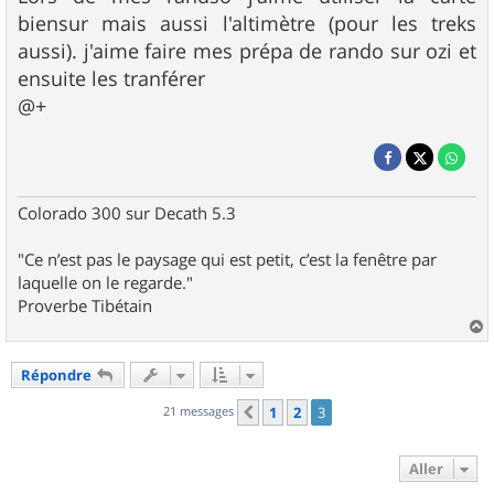
biensur mais aussi l'altimètre (pour les treks
aussi). j'aime faire mes prépa de rando sur ozi et
ensuite les tranférer
@+
Colorado 300 sur Decath 5.3
"Ce n’est pas le paysage qui est petit, c’est la fenêtre par
laquelle on le regarde."
Proverbe Tibétain
a
u
Répondre
t
21 messages
1
2
3
Précédent
Aller