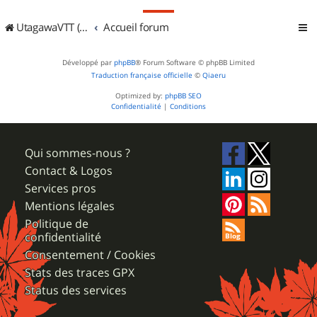
UtagawaVTT (Randos VTT et VTTAE avec traces GPS)
Accueil forum
Développé par
phpBB
® Forum Software © phpBB Limited
Traduction française officielle
©
Qiaeru
Optimized by:
phpBB SEO
Confidentialité
|
Conditions
Qui sommes-nous ?
Contact & Logos
Services pros
Mentions légales
Politique de
confidentialité
Consentement / Cookies
Stats des traces GPX
Status des services