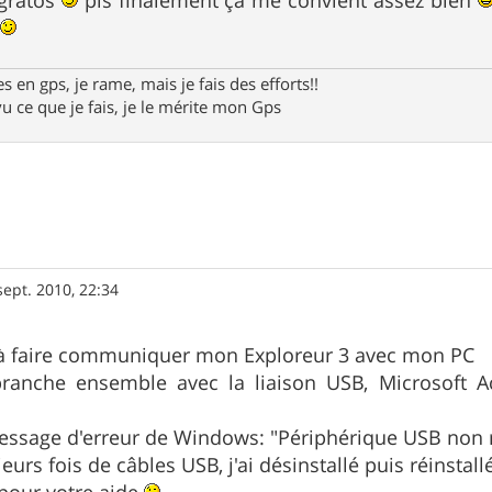
 gratos
pis finalement ça me convient assez bien
a
 en gps, je rame, mais je fais des efforts!!
vu ce que je fais, je le mérite mon Gps
sept. 2010, 22:34
s à faire communiquer mon Exploreur 3 avec mon PC
ranche ensemble avec la liaison USB, Microsoft A
essage d'erreur de Windows: "Périphérique USB non
ieurs fois de câbles USB, j'ai désinstallé puis réinstall
pour votre aide