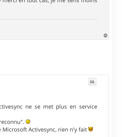
merci en tout cas, je me sens moins
H
a
u
t
ctivesync ne se met plus en service
 reconnu".
é Microsoft Activesync, rien n'y fait