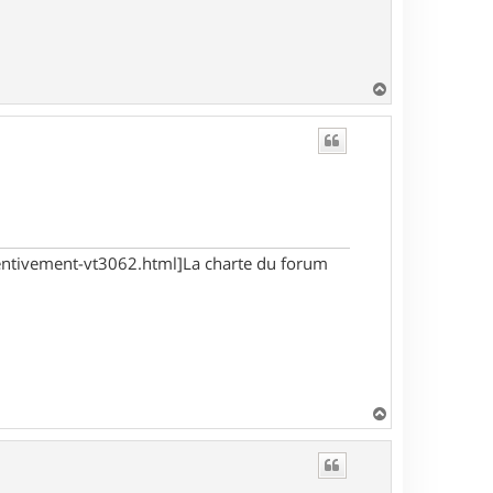
H
a
u
t
tentivement-vt3062.html]La charte du forum
H
a
u
t