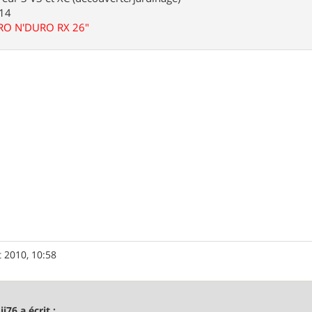
.14
URO N'DURO RX 26"
 2010, 10:58
ji76 a écrit :