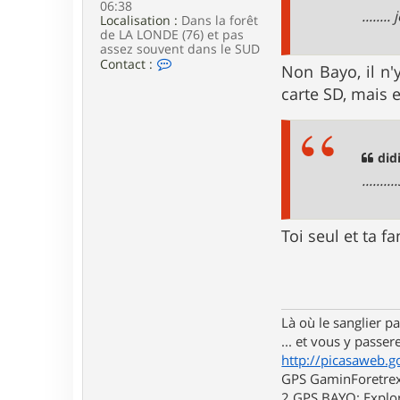
06:38
e
......
Localisation :
Dans la forêt
de LA LONDE (76) et pas
assez souvent dans le SUD
C
Contact :
Non Bayo, il n'
o
n
carte SD, mais e
t
a
c
t
didi
e
r
......
l
u
i
d
Toi seul et ta f
j
i
7
6
Là où le sanglier pas
... et vous y passere
http://picasaweb.g
GPS GaminForetrex2
2 GPS BAYO: Explor