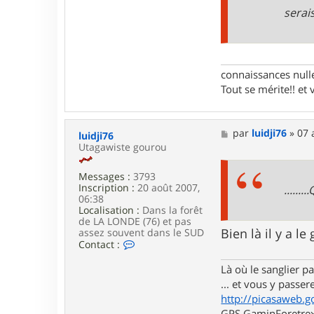
serai
connaissances nulles
Tout se mérite!! et 
M
par
luidji76
»
07 
luidji76
e
Utagawiste gourou
s
s
Messages :
3793
a
Inscription :
20 août 2007,
g
......
06:38
e
Localisation :
Dans la forêt
de LA LONDE (76) et pas
Bien là il y a l
assez souvent dans le SUD
C
Contact :
o
n
Là où le sanglier pas
t
... et vous y passere
a
http://picasaweb.g
c
t
GPS GaminForetrex2