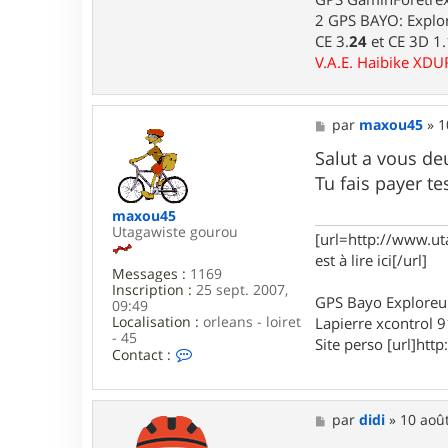
e
2 GPS BAYO: Explor
r
CE 3.
24
et CE 3D 1
l
u
V.A.E. Haibike XD
i
d
j
i
M
par
maxou45
»
1
7
e
6
s
Salut a vous de
s
Tu fais payer te
a
g
maxou45
e
Utagawiste gourou
[url=http://www.ut
est à lire ici[/url]
Messages :
1169
Inscription :
25 sept. 2007,
GPS Bayo Exploreu
09:49
Localisation :
orleans - loiret
Lapierre xcontrol 
- 45
Site perso [url]http:
C
Contact :
o
n
t
a
M
par
didi
»
10 août
c
e