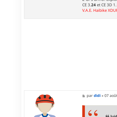
CE 3.
24
et CE 3D 1
V.A.E. Haibike XD
M
par
didi
»
07 août
e
s
s
a
g
luid