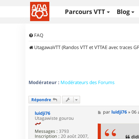
Parcours VTT
Blog
FAQ
UtagawaVTT (Randos VTT et VTTAE avec traces GP
Modérateur :
Modérateurs des Forums
Répondre
M
par
luidji76
»
06 
luidji76
e
Utagawiste gourou
s
s
Messages :
3793
a
Inscription :
20 août 2007,
g
didi