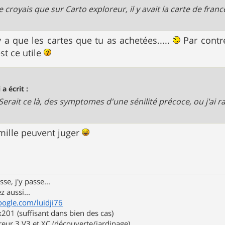
.. je croyais que sur Carto exploreur, il y avait la carte de franc
y a que les cartes que tu as achetées.....
Par contre
st ce utile
 a écrit :
....Serait ce là, des symptomes d'une sénilité précoce, ou j'ai rais
amille peuvent juger
se, j'y passe...
z aussi...
oogle.com/luidji76
01 (suffisant dans bien des cas)
eur 3 V3 et XC (découverte/jardinage)