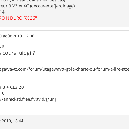
eur 3 V3 et XC (découverte/jardinage)
.14
URO N'DURO RX 26"
0 août 2010, 12:06
ux
s cours luidgi ?
agawavtt.com/forum/utagawavtt-gt-la-charte-du-forum-a-lire-at
r 3 + CE3.20
910
//annickstl.free.fr/avld/[/url]
 2010, 18:44