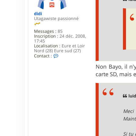
e
didi
Utagawiste passionné
Messages :
85
Inscription :
24 déc. 2008,
17:45
Localisation :
Eure et Loir
Nord (28) Eure sud (27)
C
Contact :
o
n
Non Bayo, il n'
t
carte SD, mais e
a
c
t
e
r
luid
d
i
d
Meci 
i
Maint
Si tu