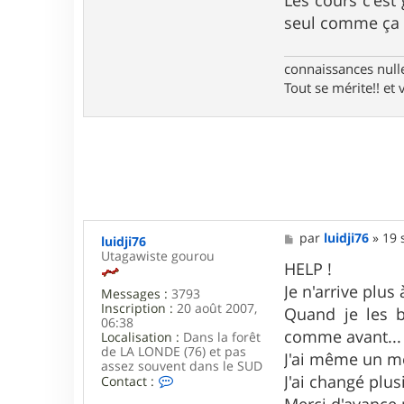
Les cours c'est
seul comme ç
connaissances nulles
Tout se mérite!! et 
M
par
luidji76
»
19 
luidji76
e
Utagawiste gourou
s
HELP !
s
Je n'arrive plu
Messages :
3793
a
Inscription :
20 août 2007,
g
Quand je les b
06:38
e
comme avant...
Localisation :
Dans la forêt
de LA LONDE (76) et pas
J'ai même un m
assez souvent dans le SUD
J'ai changé plus
C
Contact :
o
Merci d'avance 