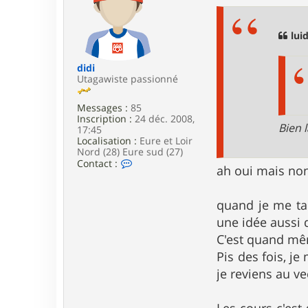
t
s
e
s
r
a
m
g
luid
a
e
x
o
didi
u
Utagawiste passionné
4
5
Messages :
85
Inscription :
24 déc. 2008,
Bien 
17:45
Localisation :
Eure et Loir
Nord (28) Eure sud (27)
C
Contact :
ah oui mais no
o
n
t
quand je me tap
a
c
une idée aussi d
t
C'est quand mê
e
r
Pis des fois, je
d
i
je reviens au ve
d
i