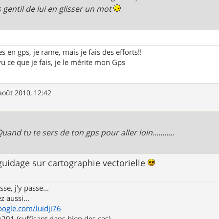
s gentil de lui en glisser un mot
 en gps, je rame, mais je fais des efforts!!
vu ce que je fais, je le mérite mon Gps
août 2010, 12:42
...Quand tu te sers de ton gps pour aller loin...........
e guidage sur cartographie vectorielle
se, j'y passe...
z aussi...
oogle.com/luidji76
01 (suffisant dans bien des cas)