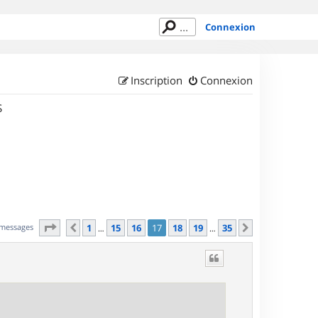
Connexion
Inscription
Connexion
S
Page
17
sur
35
 messages
1
15
16
17
18
19
35
Précédent
Suivant
…
…