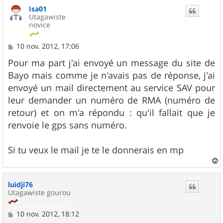
u
Isa01
t
Utagawiste
novice
M
10 nov. 2012, 17:06
e
s
Pour ma part j'ai envoyé un message du site de
s
Bayo mais comme je n'avais pas de réponse, j'ai
a
g
envoyé un mail directement au service SAV pour
e
leur demander un numéro de RMA (numéro de
retour) et on m'a répondu : qu'il fallait que je
renvoie le gps sans numéro.
Si tu veux le mail je te le donnerais en mp
a
u
luidji76
t
Utagawiste gourou
M
10 nov. 2012, 18:12
e