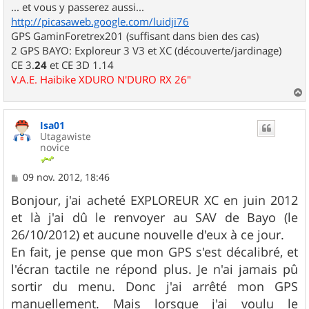
... et vous y passerez aussi...
http://picasaweb.google.com/luidji76
GPS GaminForetrex201 (suffisant dans bien des cas)
2 GPS BAYO: Exploreur 3 V3 et XC (découverte/jardinage)
CE 3.
24
et CE 3D 1.14
V.A.E. Haibike XDURO N'DURO RX 26"
a
u
Isa01
t
Utagawiste
novice
M
09 nov. 2012, 18:46
e
s
Bonjour, j'ai acheté EXPLOREUR XC en juin 2012
s
et là j'ai dû le renvoyer au SAV de Bayo (le
a
g
26/10/2012) et aucune nouvelle d'eux à ce jour.
e
En fait, je pense que mon GPS s'est décalibré, et
l'écran tactile ne répond plus. Je n'ai jamais pû
sortir du menu. Donc j'ai arrêté mon GPS
manuellement. Mais lorsque j'ai voulu le