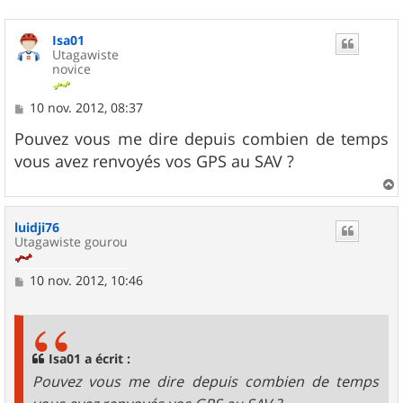
Isa01
Utagawiste
novice
M
10 nov. 2012, 08:37
e
s
Pouvez vous me dire depuis combien de temps
s
vous avez renvoyés vos GPS au SAV ?
a
g
e
a
u
luidji76
t
Utagawiste gourou
M
10 nov. 2012, 10:46
e
s
s
a
g
Isa01 a écrit :
e
Pouvez vous me dire depuis combien de temps