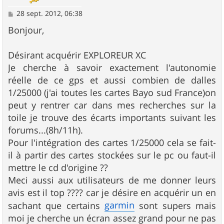
M
28 sept. 2012, 06:38
e
s
Bonjour,
s
a
g
Désirant acquérir EXPLOREUR XC
e
Je cherche à savoir exactement l'autonomie
réelle de ce gps et aussi combien de dalles
1/25000 (j'ai toutes les cartes Bayo sud France)on
peut y rentrer car dans mes recherches sur la
toile je trouve des écarts importants suivant les
forums...(8h/11h).
Pour l'intégration des cartes 1/25000 cela se fait-
il à partir des cartes stockées sur le pc ou faut-il
mettre le cd d'origine ??
Meci aussi aux utilisateurs de me donner leurs
avis est il top ???? car je désire en acquérir un en
garmin
sachant que certains
sont supers mais
moi je cherche un écran assez grand pour ne pas