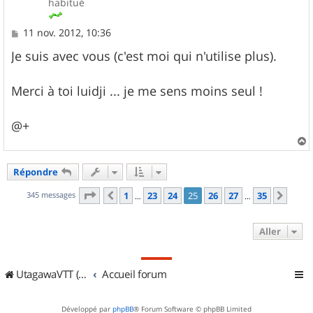
habitué
M
11 nov. 2012, 10:36
e
s
Je suis avec vous (c'est moi qui n'utilise plus).
s
a
g
Merci à toi luidji ... je me sens moins seul !
e
@+
a
u
Répondre
t
Page
25
sur
35
345 messages
1
23
24
25
26
27
35
Précédent
Suiv
…
…
Aller
UtagawaVTT (Randos VTT et VTTAE avec traces GPS)
Accueil forum
Développé par
phpBB
® Forum Software © phpBB Limited