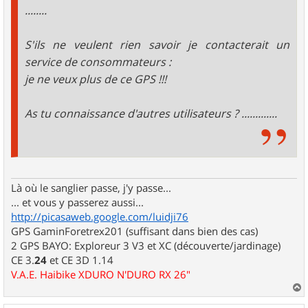
........
S'ils ne veulent rien savoir je contacterait un
service de consommateurs :
je ne veux plus de ce GPS !!!
As tu connaissance d'autres utilisateurs ? .............
Là où le sanglier passe, j'y passe...
... et vous y passerez aussi...
http://picasaweb.google.com/luidji76
GPS GaminForetrex201 (suffisant dans bien des cas)
2 GPS BAYO: Exploreur 3 V3 et XC (découverte/jardinage)
CE 3.
24
et CE 3D 1.14
V.A.E. Haibike XDURO N'DURO RX 26"
a