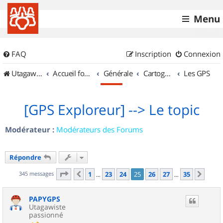
Menu
FAQ
Inscription
Connexion
UtagawaVTT (Randos VTT et VTTAE avec traces GPS)
Accueil forum
Générale
Cartographie et GPS
Les GPS
[GPS Exploreur] --> Le topic
Modérateur :
Modérateurs des Forums
Répondre
Page
25
sur
35
345 messages
1
23
24
25
26
27
35
Précédent
Suiv
…
…
PAPYGPS
Utagawiste
passionné