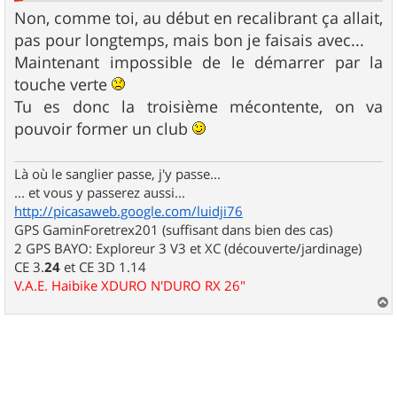
Non, comme toi, au début en recalibrant ça allait,
pas pour longtemps, mais bon je faisais avec...
Maintenant impossible de le démarrer par la
touche verte
Tu es donc la troisième mécontente, on va
pouvoir former un club
Là où le sanglier passe, j'y passe...
... et vous y passerez aussi...
http://picasaweb.google.com/luidji76
GPS GaminForetrex201 (suffisant dans bien des cas)
2 GPS BAYO: Exploreur 3 V3 et XC (découverte/jardinage)
CE 3.
24
et CE 3D 1.14
V.A.E. Haibike XDURO N'DURO RX 26"
a
u
t