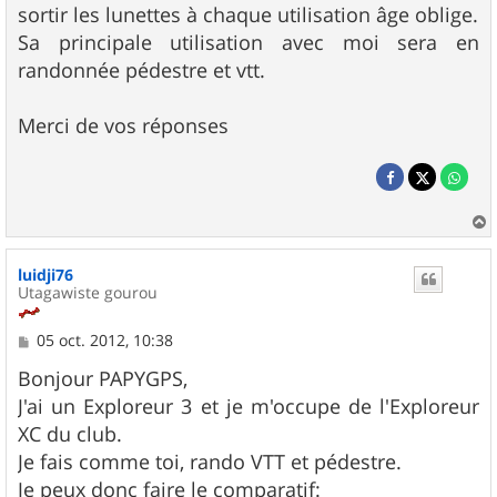
sortir les lunettes à chaque utilisation âge oblige.
Sa principale utilisation avec moi sera en
randonnée pédestre et vtt.
Merci de vos réponses
a
u
luidji76
t
Utagawiste gourou
M
05 oct. 2012, 10:38
e
s
Bonjour PAPYGPS,
s
J'ai un Exploreur 3 et je m'occupe de l'Exploreur
a
g
XC du club.
e
Je fais comme toi, rando VTT et pédestre.
Je peux donc faire le comparatif: