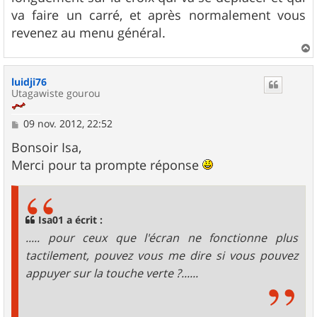
va faire un carré, et après normalement vous
revenez au menu général.
a
u
luidji76
t
Utagawiste gourou
M
09 nov. 2012, 22:52
e
s
Bonsoir Isa,
s
Merci pour ta prompte réponse
a
g
e
Isa01 a écrit :
..... pour ceux que l'écran ne fonctionne plus
tactilement, pouvez vous me dire si vous pouvez
appuyer sur la touche verte ?......