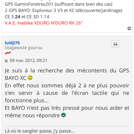
GPS GaminForetrex201 (suffisant dans bien des cas)
2 GPS BAYO: Exploreur 3 V3 et XC (découverte/jardinage)
CE 3.
24
et CE 3D 1.14
V.A.E. Haibike XDURO N'DURO RX 26"
a
u
luidji76
t
Utagawiste gourou
M
09 nov. 2012, 09:21
e
s
Je suis à la recherche des mécontents du GPS
s
BAYO XC
a
g
En effet nous sommes déjà 2 à ne plus pouvoir
e
s'en servir à cause de l'écran tactile qui ne
fonctionne plus...
Et BAYO n'est pas très pressé pour nous aider et
même nous répondre
Là où le sanglier passe, j'y passe...