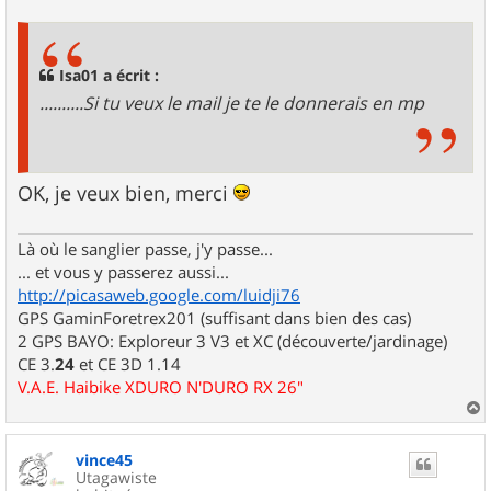
s
s
a
g
Isa01 a écrit :
e
..........Si tu veux le mail je te le donnerais en mp
OK, je veux bien, merci
Là où le sanglier passe, j'y passe...
... et vous y passerez aussi...
http://picasaweb.google.com/luidji76
GPS GaminForetrex201 (suffisant dans bien des cas)
2 GPS BAYO: Exploreur 3 V3 et XC (découverte/jardinage)
CE 3.
24
et CE 3D 1.14
V.A.E. Haibike XDURO N'DURO RX 26"
a
u
vince45
t
Utagawiste