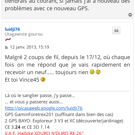
tiendrais au courant, si jamais j'ai à nouveau des
problèmes avec ce nouveau GPS.
a
u
luidji76
t
Utagawiste gourou
M
12 janv. 2013, 15:19
e
s
Malgré 2 coups de fil, depuis le 17/12, où chaque
s
fois on me répond que je vais rapidement en
a
g
recevoir un neuf..... toujours rien
e
Et toi Vince45
Là où le sanglier passe, j'y passe...
... et vous y passerez aussi...
http://picasaweb.google.com/luidji76
GPS GaminForetrex201 (suffisant dans bien des cas)
2 GPS BAYO: Exploreur 3 V3 et XC (découverte/jardinage)
CE 3.
24
et CE 3D 1.14
V.A.E. Haibike XDURO N'DURO RX 26"