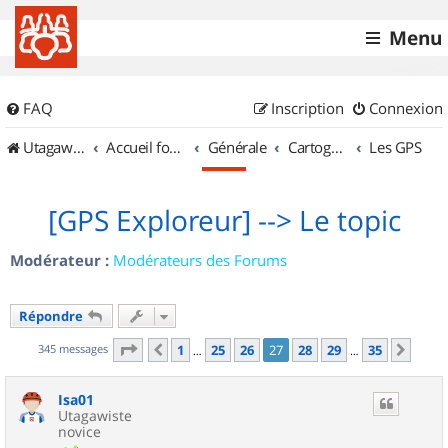
Menu
FAQ
Inscription
Connexion
UtagawaVTT (Randos VTT et VTTAE avec traces GPS)
Accueil forum
Générale
Cartographie et GPS
Les GPS
[GPS Exploreur] --> Le topic
Modérateur :
Modérateurs des Forums
Répondre
Page
27
sur
35
345 messages
1
25
26
27
28
29
35
Précédent
Suiv
…
…
Isa01
Utagawiste
novice