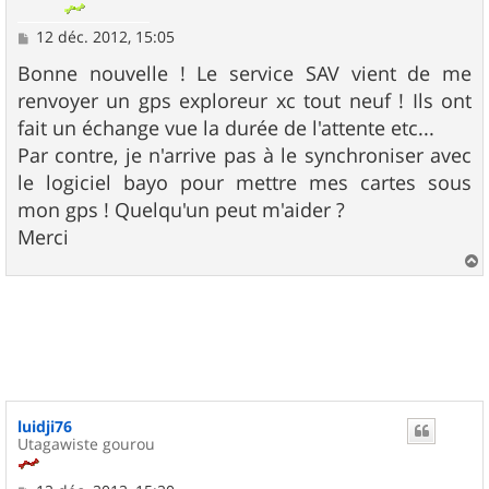
M
12 déc. 2012, 15:05
e
s
Bonne nouvelle ! Le service SAV vient de me
s
renvoyer un gps exploreur xc tout neuf ! Ils ont
a
g
fait un échange vue la durée de l'attente etc...
e
Par contre, je n'arrive pas à le synchroniser avec
le logiciel bayo pour mettre mes cartes sous
mon gps ! Quelqu'un peut m'aider ?
Merci
a
u
t
luidji76
Utagawiste gourou