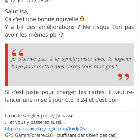
M
12 déc. 2012, 15:20
e
s
Salut Isa,
s
Ça c'est une bonne nouvelle
a
g
Y a t-il des améliorations ? Ne risque t'on pas
e
avoir les mêmes pb ??
je n'arrive pas à le synchroniser avec le logiciel
bayo pour mettre mes cartes sous mon gps !
Si c'est juste pour charger les cartes, il faut re-
lancer une mise à jour C.E. 3.24 et c'est bon
Là où le sanglier passe, j'y passe...
... et vous y passerez aussi...
http://picasaweb.google.com/luidji76
GPS GaminForetrex201 (suffisant dans bien des cas)