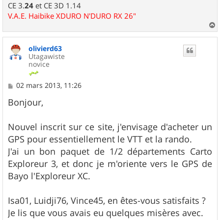
CE 3.
24
et CE 3D 1.14
V.A.E. Haibike XDURO N'DURO RX 26"
a
u
olivierd63
t
Utagawiste
novice
M
02 mars 2013, 11:26
e
s
Bonjour,
s
a
g
Nouvel inscrit sur ce site, j'envisage d'acheter un
e
GPS pour essentiellement le VTT et la rando.
J'ai un bon paquet de 1/2 départements Carto
Exploreur 3, et donc je m'oriente vers le GPS de
Bayo l'Exploreur XC.
Isa01, Luidji76, Vince45, en êtes-vous satisfaits ?
Je lis que vous avais eu quelques misères avec.