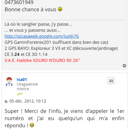
0473601949
Bonne chance à vous
Là où le sanglier passe, j'y passe...
... et vous y passerez aussi...
http://picasaweb.google.com/luidji76
GPS GaminForetrex201 (suffisant dans bien des cas)
2 GPS BAYO: Exploreur 3 V3 et XC (découverte/jardinage)
CE 3.
24
et CE 3D 1.14
V.A.E. Haibike XDURO N'DURO RX 26"
a
u
Isa01
t
Utagawiste
novice
M
05 déc. 2012, 10:12
e
s
Super ! Merci de l'info, je viens d'appeler le 1er
s
numéro et j'ai eu quelqu'un qui m'a enfin
a
g
répondu !
e