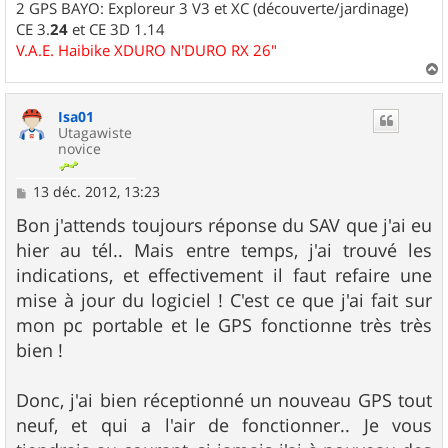
2 GPS BAYO: Exploreur 3 V3 et XC (découverte/jardinage)
CE 3.
24
et CE 3D 1.14
V.A.E. Haibike XDURO N'DURO RX 26"
a
u
Isa01
t
Utagawiste
novice
M
13 déc. 2012, 13:23
e
s
Bon j'attends toujours réponse du SAV que j'ai eu
s
hier au tél.. Mais entre temps, j'ai trouvé les
a
g
indications, et effectivement il faut refaire une
e
mise à jour du logiciel ! C'est ce que j'ai fait sur
mon pc portable et le GPS fonctionne très très
bien !
Donc, j'ai bien réceptionné un nouveau GPS tout
neuf, et qui a l'air de fonctionner.. Je vous