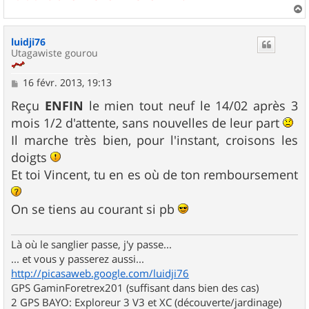
a
u
luidji76
t
Utagawiste gourou
M
16 févr. 2013, 19:13
e
s
Reçu
ENFIN
le mien tout neuf le 14/02 après 3
s
mois 1/2 d'attente, sans nouvelles de leur part
a
g
Il marche très bien, pour l'instant, croisons les
e
doigts
Et toi Vincent, tu en es où de ton remboursement
On se tiens au courant si pb
Là où le sanglier passe, j'y passe...
... et vous y passerez aussi...
http://picasaweb.google.com/luidji76
GPS GaminForetrex201 (suffisant dans bien des cas)
2 GPS BAYO: Exploreur 3 V3 et XC (découverte/jardinage)