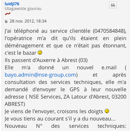
luidji76
t
Utagawiste gourou
M
28 nov. 2012, 18:34
e
s
J'ai téléphoné au service clientèle (0470584848),
s
l'opératrice m'a dit qu'ils étaient en plein
a
g
déménagement et que ce n'était pas étonnant,
e
c'est le bazar
Ils passent d'Auxerre à Abrest (03)
Elle m'a donné un nouvel e.mail (
bayo.admin@nse-group.com
) et après
consultation des services techniques, elle m'a
demandé d'envoyer le GPS à leur nouvelle
adresse ( NSE Services, ZA Latour d'Abrest, 03200
ABREST)
Je viens de l'envoyer, croisons les doigts
Je vous tiens au courant s'il y a du nouveau...
Nouveau N° des services techniques: