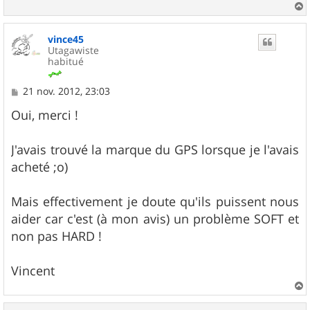
a
u
vince45
t
Utagawiste
habitué
M
21 nov. 2012, 23:03
e
s
Oui, merci !
s
a
g
J'avais trouvé la marque du GPS lorsque je l'avais
e
acheté ;o)
Mais effectivement je doute qu'ils puissent nous
aider car c'est (à mon avis) un problème SOFT et
non pas HARD !
Vincent
a
u