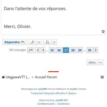
Dans l'attente de vos réponses.
Merci, Olivier.
a
u
Répondre
t
Page
27
sur
35
345 messages
1
25
26
27
28
29
35
Précédent
Suiv
…
…
Aller
UtagawaVTT (Randos VTT et VTTAE avec traces GPS)
Accueil forum
Développé par
phpBB
® Forum Software © phpBB Limited
Traduction française officielle
©
Qiaeru
Optimized by:
phpBB SEO
Confidentialité
|
Conditions