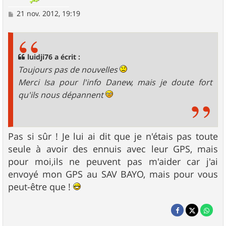
M
21 nov. 2012, 19:19
e
s
s
a
g
luidji76 a écrit :
e
Toujours pas de nouvelles
Merci Isa pour l'info Danew, mais je doute fort
qu'ils nous dépannent
Pas si sûr ! Je lui ai dit que je n'étais pas toute
seule à avoir des ennuis avec leur GPS, mais
pour moi,ils ne peuvent pas m'aider car j'ai
envoyé mon GPS au SAV BAYO, mais pour vous
peut-être que !