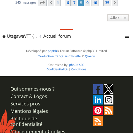
Page
8
sur
35
345 messages
1
6
7
8
9
10
35
Précédent
Suivan
…
…
Aller
UtagawaVTT (Randos VTT et VTTAE avec traces GPS)
Accueil forum
Développé par
phpBB
® Forum Software © phpBB Limited
Traduction française officielle
©
Qiaeru
Optimized by:
phpBB SEO
Confidentialité
|
Conditions
Qui sommes-nous ?
Contact & Logos
Services pros
Mentions légales
Politique de
confidentialité
Consentement / Cookies