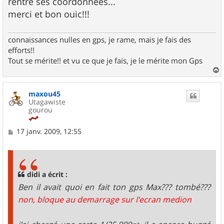
rentre ses coordonnées...
merci et bon ouic!!!
connaissances nulles en gps, je rame, mais je fais des
efforts!!
Tout se mérite!! et vu ce que je fais, je le mérite mon Gps
a
u
maxou45
t
Utagawiste
gourou
M
17 janv. 2009, 12:55
e
s
s
a
g
didi a écrit :
e
Ben il avait quoi en fait ton gps Max??? tombé???
non, bloque au demarrage sur l'ecran medion