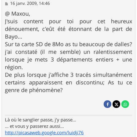
M
16 janv. 2009, 14:46
e
s
@ Maxou,
s
J'suis content pour toi pour cet heureux
a
g
dénouement, c'eût été étonnant de la part de
e
Bayo...
Sur ta carte SD de 8Mo as tu beaucoup de dalles?
j'ai constaté (il me semble) un ralentissement
lorsque je mets 3 départements entiers + une
région.
De plus lorsque j'affiche 3 tracés simultanément
certains apparaissent en discontinu; As tu ce
genre de phénomène?
Là où le sanglier passe, j'y passe...
... et vous y passerez aussi...
http://picasaweb.google.com/luidji76