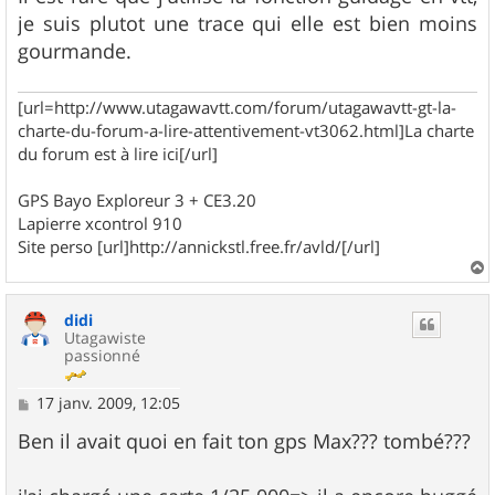
je suis plutot une trace qui elle est bien moins
gourmande.
[url=http://www.utagawavtt.com/forum/utagawavtt-gt-la-
charte-du-forum-a-lire-attentivement-vt3062.html]La charte
du forum est à lire ici[/url]
GPS Bayo Exploreur 3 + CE3.20
Lapierre xcontrol 910
Site perso [url]http://annickstl.free.fr/avld/[/url]
a
u
didi
t
Utagawiste
passionné
M
17 janv. 2009, 12:05
e
s
Ben il avait quoi en fait ton gps Max??? tombé???
s
a
g