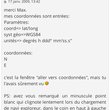
M
17 janv. 2009, 13:42
e
s
merci Max.
s
mes coordonnées sont entrées:
a
g
Paramètres:
e
coord=> lat/long
syst géo=>WGS84
unités=> degrés h ddd° mm'ss.s"
coordonnées:
N
E
c'est la fenêtre "aller vers coordonnées", mais tu
l'avais sûrement vu
PS: avez vous remarqué un minuscule point
blanc qui clignote lentement lors du chargement
de navi exploreur, dans le coin en haut à gauche