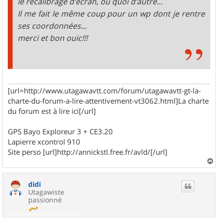
le recalibrage d'écran, ou quoi d'autre...
Il me fait le même coup pour un wp dont je rentre
ses coordonnées...
merci et bon ouic!!!
[url=http://www.utagawavtt.com/forum/utagawavtt-gt-la-
charte-du-forum-a-lire-attentivement-vt3062.html]La charte
du forum est à lire ici[/url]
GPS Bayo Exploreur 3 + CE3.20
Lapierre xcontrol 910
Site perso [url]http://annickstl.free.fr/avld/[/url]
a
u
didi
t
Utagawiste
passionné