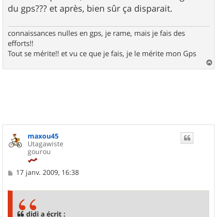
du gps??? et après, bien sûr ça disparait.
connaissances nulles en gps, je rame, mais je fais des
efforts!!
Tout se mérite!! et vu ce que je fais, je le mérite mon Gps
a
u
t
maxou45
Utagawiste
gourou
M
17 janv. 2009, 16:38
e
s
s
a
g
didi a écrit :