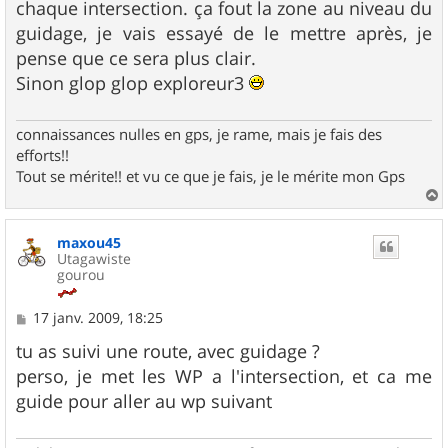
g
chaque intersection. ça fout la zone au niveau du
e
guidage, je vais essayé de le mettre après, je
pense que ce sera plus clair.
Sinon glop glop exploreur3
connaissances nulles en gps, je rame, mais je fais des
efforts!!
Tout se mérite!! et vu ce que je fais, je le mérite mon Gps
a
u
maxou45
t
Utagawiste
gourou
M
17 janv. 2009, 18:25
e
s
tu as suivi une route, avec guidage ?
s
perso, je met les WP a l'intersection, et ca me
a
g
guide pour aller au wp suivant
e