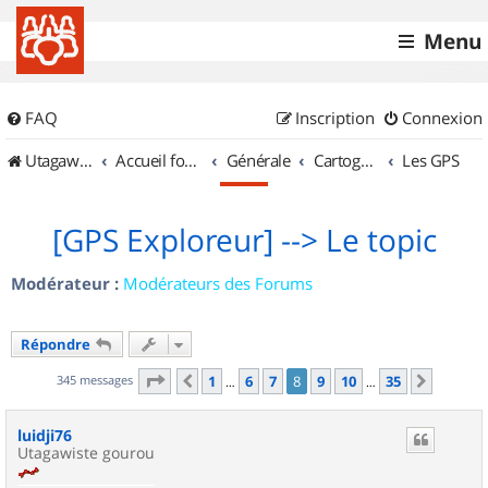
Menu
FAQ
Inscription
Connexion
UtagawaVTT (Randos VTT et VTTAE avec traces GPS)
Accueil forum
Générale
Cartographie et GPS
Les GPS
[GPS Exploreur] --> Le topic
Modérateur :
Modérateurs des Forums
Répondre
Page
8
sur
35
345 messages
1
6
7
8
9
10
35
Précédent
Suivan
…
…
luidji76
Utagawiste gourou