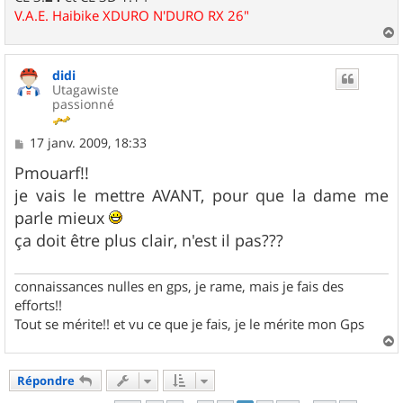
V.A.E. Haibike XDURO N'DURO RX 26"
a
u
didi
t
Utagawiste
passionné
M
17 janv. 2009, 18:33
e
s
Pmouarf!!
s
je vais le mettre AVANT, pour que la dame me
a
g
parle mieux
e
ça doit être plus clair, n'est il pas???
connaissances nulles en gps, je rame, mais je fais des
efforts!!
Tout se mérite!! et vu ce que je fais, je le mérite mon Gps
a
u
Répondre
t