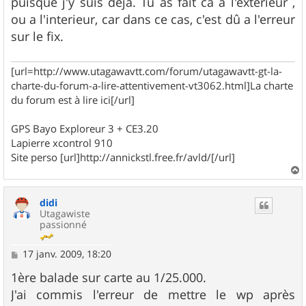
puisque j'y suis deja. Tu as fait ca a l'exterieur ,
ou a l'interieur, car dans ce cas, c'est dû a l'erreur
sur le fix.
[url=http://www.utagawavtt.com/forum/utagawavtt-gt-la-
charte-du-forum-a-lire-attentivement-vt3062.html]La charte
du forum est à lire ici[/url]
GPS Bayo Exploreur 3 + CE3.20
Lapierre xcontrol 910
Site perso [url]http://annickstl.free.fr/avld/[/url]
a
u
didi
t
Utagawiste
passionné
M
17 janv. 2009, 18:20
e
s
1ère balade sur carte au 1/25.000.
s
J'ai commis l'erreur de mettre le wp après
a