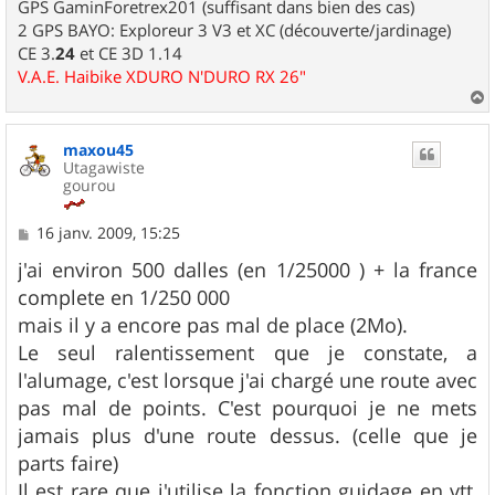
GPS GaminForetrex201 (suffisant dans bien des cas)
2 GPS BAYO: Exploreur 3 V3 et XC (découverte/jardinage)
CE 3.
24
et CE 3D 1.14
V.A.E. Haibike XDURO N'DURO RX 26"
a
u
maxou45
t
Utagawiste
gourou
M
16 janv. 2009, 15:25
e
s
j'ai environ 500 dalles (en 1/25000 ) + la france
s
complete en 1/250 000
a
g
mais il y a encore pas mal de place (2Mo).
e
Le seul ralentissement que je constate, a
l'alumage, c'est lorsque j'ai chargé une route avec
pas mal de points. C'est pourquoi je ne mets
jamais plus d'une route dessus. (celle que je
parts faire)
Il est rare que j'utilise la fonction guidage en vtt,