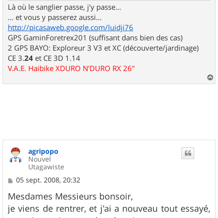
Là où le sanglier passe, j'y passe...
... et vous y passerez aussi...
http://picasaweb.google.com/luidji76
GPS GaminForetrex201 (suffisant dans bien des cas)
2 GPS BAYO: Exploreur 3 V3 et XC (découverte/jardinage)
CE 3.
24
et CE 3D 1.14
V.A.E. Haibike XDURO N'DURO RX 26"
a
u
t
agripopo
Nouvel
Utagawiste
M
05 sept. 2008, 20:32
e
s
Mesdames Messieurs bonsoir,
s
je viens de rentrer, et j'ai a nouveau tout essayé,
a