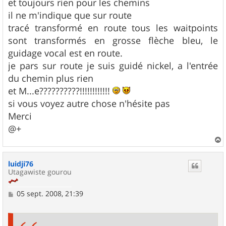
g
et toujours rien pour les chemins
e
il ne m'indique que sur route
tracé transformé en route tous les waitpoints
sont transformés en grosse flèche bleu, le
guidage vocal est en route.
je pars sur route je suis guidé nickel, a l'entrée
du chemin plus rien
et M...e??????????!!!!!!!!!!!!
si vous voyez autre chose n'hésite pas
Merci
@+
a
u
luidji76
t
Utagawiste gourou
M
05 sept. 2008, 21:39
e
s
s
a