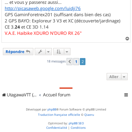
... et vous y passerez aussi...
http://picasaweb.google.com/luidji76
GPS GaminForetrex201 (suffisant dans bien des cas)
2 GPS BAYO: Exploreur 3 V3 et XC (découverte/jardinage)
CE 3.
24
et CE 3D 1.14
V.A.E. Haibike XDURO N'DURO RX 26"
a
u
Répondre
t
18 messages
1
2
Précédent
Aller
UtagawaVTT (Randos VTT et VTTAE avec traces GPS)
Accueil forum
Développé par
phpBB
® Forum Software © phpBB Limited
Traduction française officielle
©
Qiaeru
Optimized by:
phpBB SEO
Confidentialité
|
Conditions