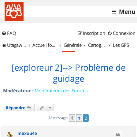
Menu
FAQ
Inscription
Connexion
UtagawaVTT (Randos VTT et VTTAE avec traces GPS)
Accueil forum
Générale
Cartographie et GPS
Les GPS
[exploreur 2]--> Problème de
guidage
Modérateur :
Modérateurs des Forums
Répondre
18 messages
1
2
Précédent
maxou45