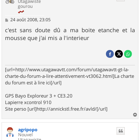
Utagawiste
gourou
M
24 août 2008, 23:05
e
s
c'est sans doute dû a ma boite etanche et la
s
mousse que j'ai mis a l'interieur
a
g
e
[url=http://www.utagawavtt.com/forum/utagawavtt-gt-la-
charte-du-forum-a-lire-attentivement-vt3062.html]La charte
du forum est à lire ici[/url]
GPS Bayo Exploreur 3 + CE3.20
Lapierre xcontrol 910
Site perso [url]http://annickstl.free.fr/avld/[/url]
a
u
agripopo
t
Nouvel
Utagawiste