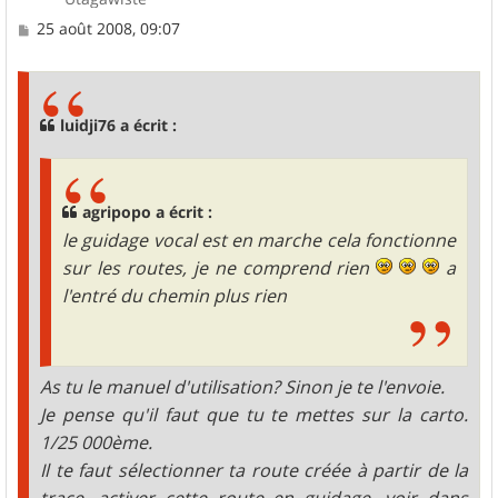
M
25 août 2008, 09:07
e
s
s
a
g
luidji76 a écrit :
e
agripopo a écrit :
le guidage vocal est en marche cela fonctionne
sur les routes, je ne comprend rien
a
l'entré du chemin plus rien
As tu le manuel d'utilisation? Sinon je te l'envoie.
Je pense qu'il faut que tu te mettes sur la carto.
1/25 000ème.
Il te faut sélectionner ta route créée à partir de la
trace, activer cette route en guidage, voir dans