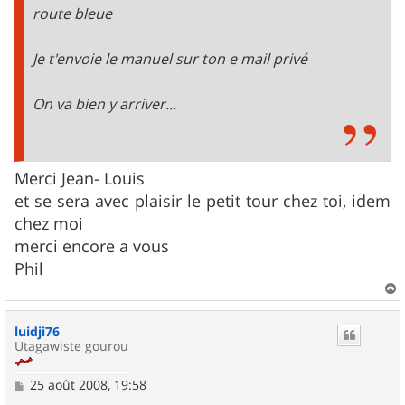
route bleue
Je t'envoie le manuel sur ton e mail privé
On va bien y arriver...
Merci Jean- Louis
et se sera avec plaisir le petit tour chez toi, idem
chez moi
merci encore a vous
Phil
a
u
luidji76
t
Utagawiste gourou
M
25 août 2008, 19:58
e