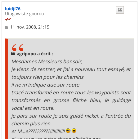
u
luidji76
t
Utagawiste gourou
M
11 nov. 2008, 21:15
e
s
s
a
g
agripopo a écrit :
e
Mesdames Messieurs bonsoir,
je viens de rentrer, et j'ai a nouveau tout essayé, et
toujours rien pour les chemins
il ne m'indique que sur route
tracé transformé en route tous les waypoints sont
transformés en grosse flèche bleu, le guidage
vocal est en route.
je pars sur route je suis guidé nickel, a l'entrée du
chemin plus rien
et M...e??????????!!!!!!!!!!!!