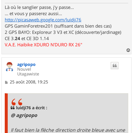
Là où le sanglier passe, j'y passe...
... et vous y passerez aussi...
http://picasaweb.google.com/luidji76
GPS GaminForetrex201 (suffisant dans bien des cas)
2 GPS BAYO: Exploreur 3 V3 et XC (découverte/jardinage)
CE 3.
24
et CE 3D 1.14
V.A.E. Haibike XDURO N'DURO RX 26"
a
u
agripopo
t
Nouvel
Utagawiste
M
25 août 2008, 19:25
e
s
s
a
g
luidji76 a écrit :
e
@ agripopo
Il faut bien la flèche direction droite bleue avec une