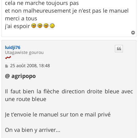
cela ne marche toujours pas
et non malheureusement je n'est pas le manuel
merci a tous
j'ai espoir
a
u
luidji76
t
Utagawiste gourou
M
25 août 2008, 18:48
e
s
@ agripopo
s
a
g
Il faut bien la flèche direction droite bleue avec
e
une route bleue
Je t'envoie le manuel sur ton e mail privé
On va bien y arriver...