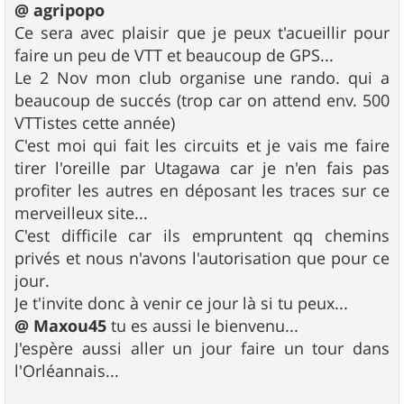
s
@ agripopo
s
Ce sera avec plaisir que je peux t'acueillir pour
a
g
faire un peu de VTT et beaucoup de GPS...
e
Le 2 Nov mon club organise une rando. qui a
beaucoup de succés (trop car on attend env. 500
VTTistes cette année)
C'est moi qui fait les circuits et je vais me faire
tirer l'oreille par Utagawa car je n'en fais pas
profiter les autres en déposant les traces sur ce
merveilleux site...
C'est difficile car ils empruntent qq chemins
privés et nous n'avons l'autorisation que pour ce
jour.
Je t'invite donc à venir ce jour là si tu peux...
@ Maxou45
tu es aussi le bienvenu...
J'espère aussi aller un jour faire un tour dans
l'Orléannais...