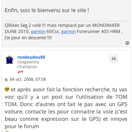
Enfin, sois le bienvenu sur le site !
QBikes Seg 2 volé !!! mais remplacé par un MONDRAKER
DUNE 2010,
garmin
60Csx,
garmin
Forerunner 405 HRM ,
J'ai peur en descente !!!!
a
u
rondoudou50
t
Utagawiste
champion
M
04 oct. 2008, 07:58
e
s
et après avoir fait la fonction recherche, tu vas
s
voir qu'il y a un post sur l'utilisation de TOM
a
g
TOM. Donc d'autres ont fait le pas avec un GPS
e
voiture, contacte les pour connaitre la voie (c'est
beau comme expression sur le GPS) et innove
pour le forum