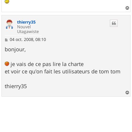
a
u
thierry35
t
Nouvel
Utagawiste
M
04 oct. 2008, 08:10
e
s
bonjour,
s
a
g
je vais de ce pas lire la charte
e
et voir ce qu'on fait les utilisateurs de tom tom
thierry35
a
u
t