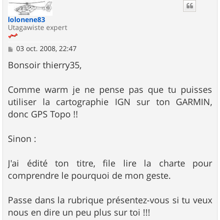
t
lolonene83
Utagawiste expert
M
03 oct. 2008, 22:47
e
s
Bonsoir thierry35,
s
a
g
Comme warm je ne pense pas que tu puisses
e
utiliser la cartographie IGN sur ton GARMIN,
donc GPS Topo !!
Sinon :
J'ai édité ton titre, file lire la charte pour
comprendre le pourquoi de mon geste.
Passe dans la rubrique présentez-vous si tu veux
nous en dire un peu plus sur toi !!!