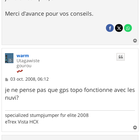
Merci d'avance pour vos conseils.
a
u
warm
t
Utagawiste
gourou
M
03 oct. 2008, 06:12
e
s
je ne pense pas que gps topo fonctionne avec les
s
nuvi?
a
g
e
specialized stumpjumper fsr elite 2008
eTrex Vista HCX
a
u