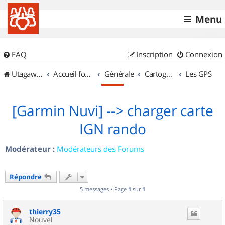
Menu
FAQ
Inscription
Connexion
UtagawaVTT (Randos VTT et VTTAE avec traces GPS)
Accueil forum
Générale
Cartographie et GPS
Les GPS
[Garmin Nuvi] --> charger carte
IGN rando
Modérateur :
Modérateurs des Forums
Répondre
5 messages • Page
1
sur
1
thierry35
Nouvel