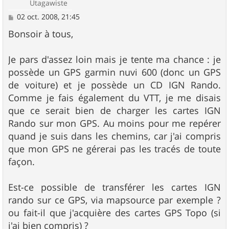
Utagawiste
M
02 oct. 2008, 21:45
e
s
Bonsoir à tous,
s
a
g
Je pars d'assez loin mais je tente ma chance : je
e
possède un GPS garmin nuvi 600 (donc un GPS
de voiture) et je possède un CD IGN Rando.
Comme je fais également du VTT, je me disais
que ce serait bien de charger les cartes IGN
Rando sur mon GPS. Au moins pour me repérer
quand je suis dans les chemins, car j'ai compris
que mon GPS ne gérerai pas les tracés de toute
façon.
Est-ce possible de transférer les cartes IGN
rando sur ce GPS, via mapsource par exemple ?
ou fait-il que j'acquière des cartes GPS Topo (si
j'ai bien compris) ?