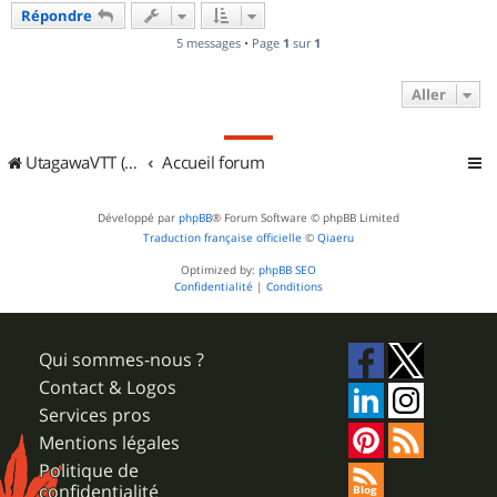
Répondre
5 messages • Page
1
sur
1
Aller
UtagawaVTT (Randos VTT et VTTAE avec traces GPS)
Accueil forum
Développé par
phpBB
® Forum Software © phpBB Limited
Traduction française officielle
©
Qiaeru
Optimized by:
phpBB SEO
Confidentialité
|
Conditions
Qui sommes-nous ?
Contact & Logos
Services pros
Mentions légales
Politique de
confidentialité