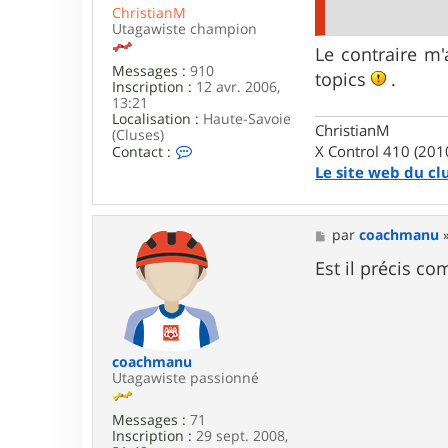
i
ChristianM
n
Utagawiste champion
e
Le contraire m
Messages :
910
topics
.
Inscription :
12 avr. 2006,
13:21
Localisation :
Haute-Savoie
ChristianM
(Cluses)
C
X Control 410 (201
Contact :
o
Le site web du cl
n
t
a
c
M
par
coachmanu
t
e
e
s
Est il précis c
r
s
C
a
h
g
r
e
i
s
coachmanu
t
Utagawiste passionné
i
a
Messages :
71
n
Inscription :
29 sept. 2008,
M