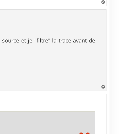
H
a
u
t
ource et je "filtre" la trace avant de
H
a
u
t