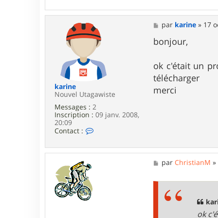
n
t
a
M
par
karine
»
17 o
c
e
t
s
bonjour,
e
s
r
a
C
g
ok c'était un p
h
e
télécharger
r
i
karine
merci
s
Nouvel Utagawiste
t
Messages :
2
i
Inscription :
09 janv. 2008,
a
20:09
n
C
Contact :
M
o
n
t
a
M
par
ChristianM
c
e
t
s
e
s
r
a
k
g
kar
a
e
ok c'
r