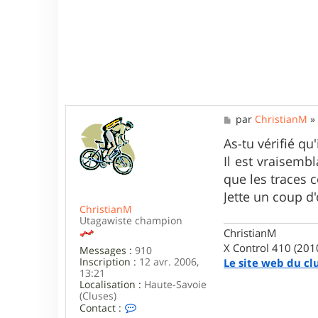
M
par
ChristianM
e
s
As-tu vérifié q
s
Il est vraisemb
a
g
que les traces 
e
Jette un coup d
ChristianM
Utagawiste champion
ChristianM
X Control 410 (201
Messages :
910
Inscription :
12 avr. 2006,
Le site web du cl
13:21
Localisation :
Haute-Savoie
(Cluses)
C
Contact :
o