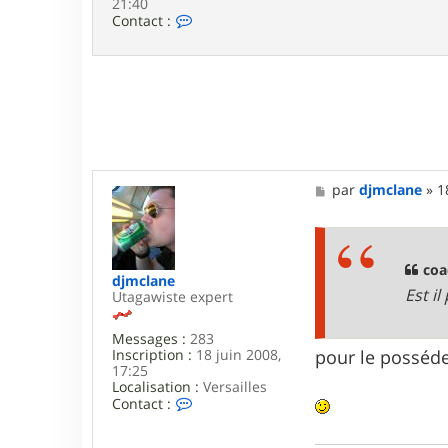
21:40
C
Contact :
o
n
t
a
c
t
e
r
c
o
M
par
djmclane
»
1
a
e
c
s
h
s
m
a
a
g
coa
n
djmclane
e
u
Est i
Utagawiste expert
Messages :
283
Inscription :
18 juin 2008,
pour le posséde
17:25
Localisation :
Versailles
C
Contact :
o
n