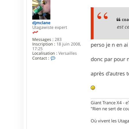
c
e
t
s
e
s
r
a
c
g
coa
djmclane
o
e
est c
Utagawiste expert
a
c
h
Messages :
283
m
Inscription :
18 juin 2008,
perso je n en ai p
a
17:25
n
Localisation :
Versailles
u
C
Contact :
donc par pour 
o
n
t
après d'autres 
a
c
t
e
r
d
Giant Trance X4 - 
j
m
"Rien ne sert de cou
c
l
Où vivent les Utag
a
n