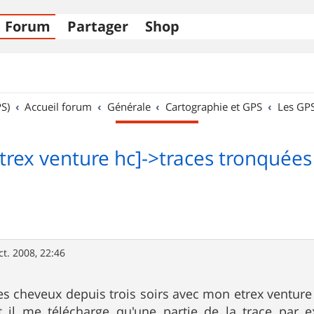
Forum
Partager
Shop
S)
Accueil forum
Générale
Cartographie et GPS
Les GP
trex venture hc]->traces tronquée
ct. 2008, 22:46
les cheveux depuis trois soirs avec mon etrex venture 
 il me télécharge qu'une partie de la trace par 