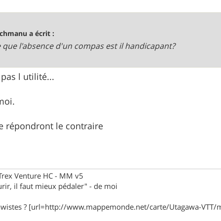
chmanu a écrit :
e que l'absence d'un compas est il handicapant?
as l utilité...
moi.
te répondront le contraire
eTrex Venture HC - MM v5
rir, il faut mieux pédaler" - de moi
awistes ? [url=http://www.mappemonde.net/carte/Utagawa-VTT/m