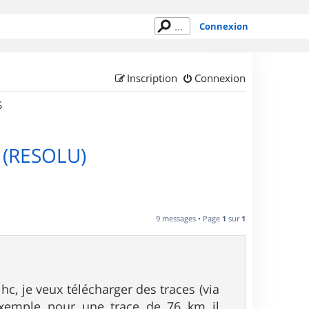
Connexion
Inscription
Connexion
S
s (RESOLU)
9 messages • Page
1
sur
1
hc, je veux télécharger des traces (via
exemple pour une trace de 76 km il