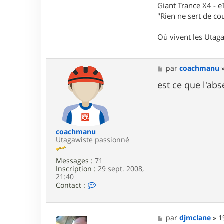
t
Giant Trance X4 - 
a
"Rien ne sert de cou
c
t
e
Où vivent les Utag
r
d
j
m
M
par
coachmanu
c
e
l
s
est ce que l'ab
a
s
n
a
e
g
e
coachmanu
Utagawiste passionné
Messages :
71
Inscription :
29 sept. 2008,
21:40
C
Contact :
o
n
t
a
M
par
djmclane
»
1