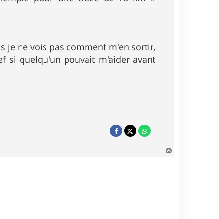
ais je ne vois pas comment m'en sortir,
bref si quelqu'un pouvait m'aider avant
H
a
u
t