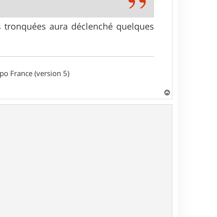
s tronquées aura déclenché quelques
o France (version 5)
H
a
u
t