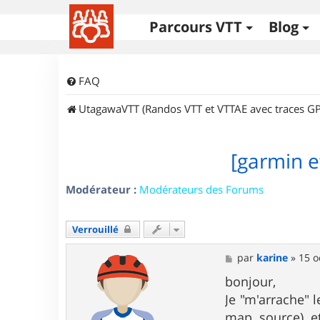
Parcours VTT
Blog
FAQ
UtagawaVTT (Randos VTT et VTTAE avec traces GP
[garmin e
Modérateur :
Modérateurs des Forums
Verrouillé
M
par
karine
»
15 o
e
s
bonjour,
s
Je "m'arrache" 
a
g
map source) et