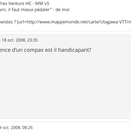
eTrex Venture HC - MM v5
rir, il faut mieux pédaler" - de moi
awistes ? [url=http://www.mappemonde.net/carte/Utagawa-VTT/m
»
18 oct. 2008, 23:35
sence d'un compas est il handicapant?
9 oct. 2008, 08:26