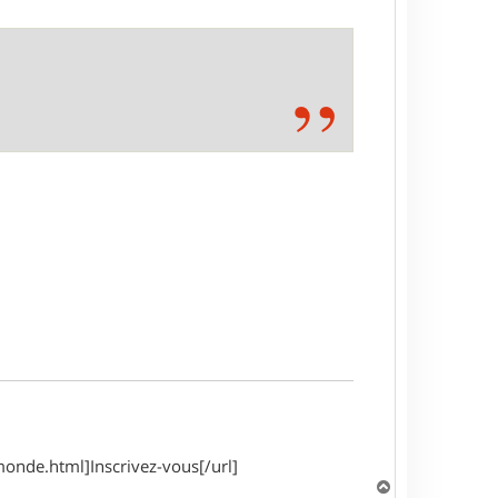
onde.html]Inscrivez-vous[/url]
H