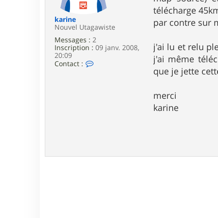
e
télécharge 45km
karine
par contre sur 
Nouvel Utagawiste
Messages :
2
j'ai lu et relu 
Inscription :
09 janv. 2008,
20:09
j'ai même téléch
C
Contact :
que je jette cet
o
n
t
a
merci
c
karine
t
e
r
k
a
r
i
n
e