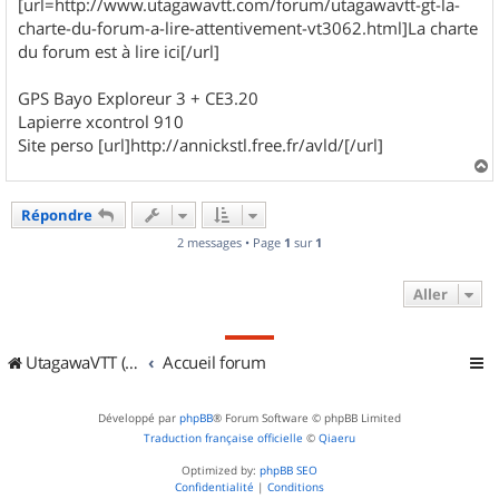
[url=http://www.utagawavtt.com/forum/utagawavtt-gt-la-
charte-du-forum-a-lire-attentivement-vt3062.html]La charte
du forum est à lire ici[/url]
GPS Bayo Exploreur 3 + CE3.20
Lapierre xcontrol 910
Site perso [url]http://annickstl.free.fr/avld/[/url]
a
u
Répondre
t
2 messages • Page
1
sur
1
Aller
UtagawaVTT (Randos VTT et VTTAE avec traces GPS)
Accueil forum
Développé par
phpBB
® Forum Software © phpBB Limited
Traduction française officielle
©
Qiaeru
Optimized by:
phpBB SEO
Confidentialité
|
Conditions