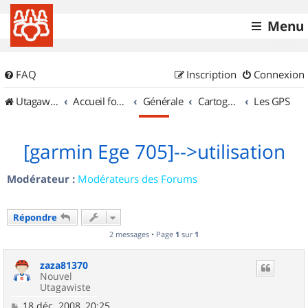
Menu
FAQ
Inscription
Connexion
UtagawaVTT (Randos VTT et VTTAE avec traces GPS)
Accueil forum
Générale
Cartographie et GPS
Les GPS
[garmin Ege 705]-->utilisation
Modérateur :
Modérateurs des Forums
Répondre
2 messages • Page
1
sur
1
zaza81370
Nouvel
Utagawiste
M
18 déc. 2008, 20:25