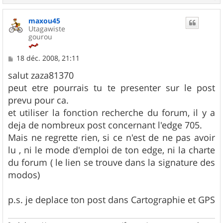
a
u
maxou45
t
Utagawiste
gourou
M
18 déc. 2008, 21:11
e
s
salut zaza81370
s
peut etre pourrais tu te presenter sur le post
a
g
prevu pour ca.
e
et utiliser la fonction recherche du forum, il y a
deja de nombreux post concernant l'edge 705.
Mais ne regrette rien, si ce n'est de ne pas avoir
lu , ni le mode d'emploi de ton edge, ni la charte
du forum ( le lien se trouve dans la signature des
modos)
p.s. je deplace ton post dans Cartographie et GPS