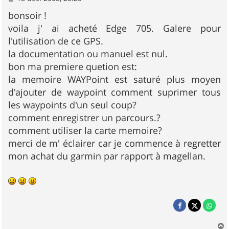
e
s
bonsoir !
s
voila j' ai acheté Edge 705. Galere pour
a
g
l'utilisation de ce GPS.
e
la documentation ou manuel est nul.
bon ma premiere quetion est:
la memoire WAYPoint est saturé plus moyen
d'ajouter de waypoint comment suprimer tous
les waypoints d'un seul coup?
comment enregistrer un parcours.?
comment utiliser la carte memoire?
merci de m' éclairer car je commence à regretter
mon achat du garmin par rapport à magellan.