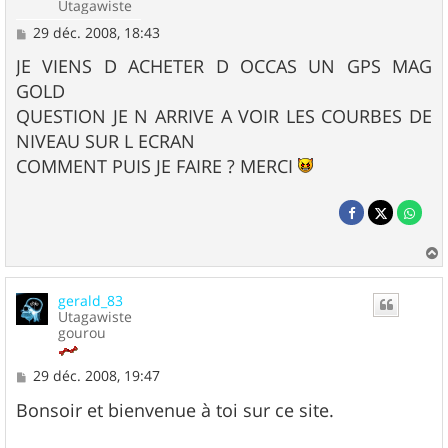
Utagawiste
M
29 déc. 2008, 18:43
e
s
JE VIENS D ACHETER D OCCAS UN GPS MAG
s
GOLD
a
g
QUESTION JE N ARRIVE A VOIR LES COURBES DE
e
NIVEAU SUR L ECRAN
COMMENT PUIS JE FAIRE ? MERCI
a
u
gerald_83
t
Utagawiste
gourou
M
29 déc. 2008, 19:47
e
s
Bonsoir et bienvenue à toi sur ce site.
s
a