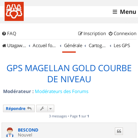
Menu
FAQ
Inscription
Connexion
UtagawaVTT (Randos VTT et VTTAE avec traces GPS)
Accueil forum
Générale
Cartographie et GPS
Les GPS
GPS MAGELLAN GOLD COURBE
DE NIVEAU
Modérateur :
Modérateurs des Forums
Répondre
3 messages • Page
1
sur
1
BESCOND
Nouvel