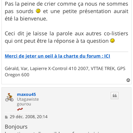
g
Pas la peine de crier comme ça nous ne sommes
e
pas sourds
et une petite présentation aurait
été la bienvenue.
Ceci dit je laisse la parole aux autres co-listiers
qui ont peut être la réponse à ta question
Merci de jeter un oeil à la charte du forum : ICI
Gérald, Var, Lapierre X-Control 410 2007, VTTAE TREK, GPS
Oregon 600
a
u
maxou45
t
Utagawiste
gourou
M
29 déc. 2008, 20:14
e
s
Bonjours
s