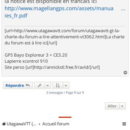
la notice est disponible en francais ici
a
g
http://www.magellangps.com/assets/manua ...
e
ies_fr.pdf
[url=http://www.utagawavtt.com/forum/utagawavtt-gt-la-
charte-du-forum-a-lire-attentivement-vt3062.html]La charte
du forum est à lire ici[/url]
GPS Bayo Exploreur 3 + CE3.20
Lapierre xcontrol 910
Site perso [url]http://annickstl.free.fr/avld/[/url]
a
u
Répondre
t
3 messages • Page
1
sur
1
Aller
UtagawaVTT (Randos VTT et VTTAE avec traces GPS)
Accueil forum