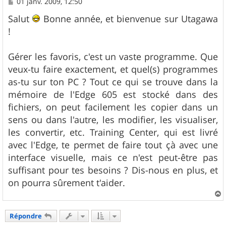
M
01 janv. 2009, 12:50
e
s
Salut
Bonne année, et bienvenue sur Utagawa
s
!
a
g
e
Gérer les favoris, c'est un vaste programme. Que
veux-tu faire exactement, et quel(s) programmes
as-tu sur ton PC ? Tout ce qui se trouve dans la
mémoire de l'Edge 605 est stocké dans des
fichiers, on peut facilement les copier dans un
sens ou dans l'autre, les modifier, les visualiser,
les convertir, etc. Training Center, qui est livré
avec l'Edge, te permet de faire tout çà avec une
interface visuelle, mais ce n'est peut-être pas
suffisant pour tes besoins ? Dis-nous en plus, et
on pourra sûrement t'aider.
a
u
Répondre
t