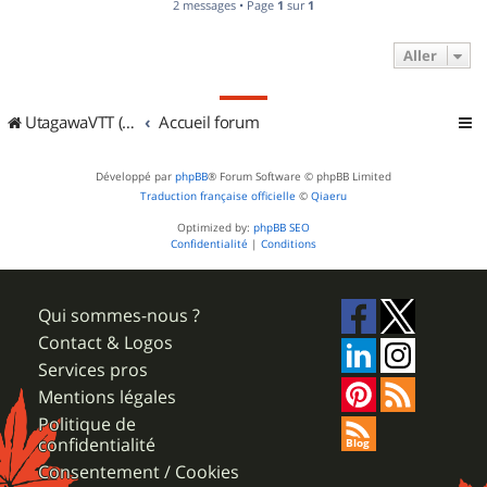
2 messages • Page
1
sur
1
Aller
UtagawaVTT (Randos VTT et VTTAE avec traces GPS)
Accueil forum
Développé par
phpBB
® Forum Software © phpBB Limited
Traduction française officielle
©
Qiaeru
Optimized by:
phpBB SEO
Confidentialité
|
Conditions
Qui sommes-nous ?
Contact & Logos
Services pros
Mentions légales
Politique de
confidentialité
Consentement / Cookies