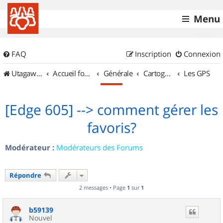
Menu
FAQ
Inscription
Connexion
UtagawaVTT (Randos VTT et VTTAE avec traces GPS)
Accueil forum
Générale
Cartographie et GPS
Les GPS
[Edge 605] --> comment gérer les
favoris?
Modérateur :
Modérateurs des Forums
Répondre
2 messages • Page
1
sur
1
b59139
Nouvel