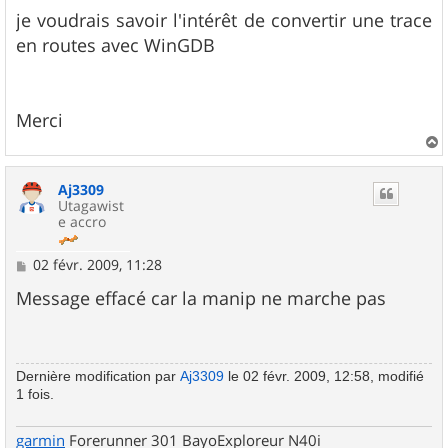
g
je voudrais savoir l'intérêt de convertir une trace
e
en routes avec WinGDB
Merci
a
u
Aj3309
t
Utagawist
e accro
M
02 févr. 2009, 11:28
e
s
Message effacé car la manip ne marche pas
s
a
g
e
Dernière modification par
Aj3309
le 02 févr. 2009, 12:58, modifié
1 fois.
garmin
Forerunner 301 BayoExploreur N40i