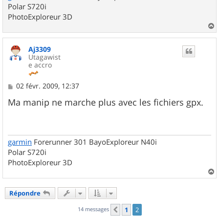
Polar S720i
PhotoExploreur 3D
a
u
Aj3309
t
Utagawist
e accro
M
02 févr. 2009, 12:37
e
s
Ma manip ne marche plus avec les fichiers gpx.
s
a
g
e
garmin
Forerunner 301 BayoExploreur N40i
Polar S720i
PhotoExploreur 3D
a
u
Répondre
t
14 messages
1
2
Précédent