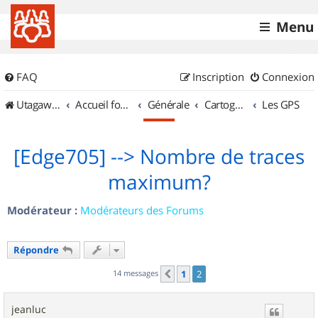
Menu
FAQ
Inscription
Connexion
UtagawaVTT (Randos VTT et VTTAE avec traces GPS)
Accueil forum
Générale
Cartographie et GPS
Les GPS
[Edge705] --> Nombre de traces
maximum?
Modérateur :
Modérateurs des Forums
Répondre
14 messages
1
2
Précédent
jeanluc