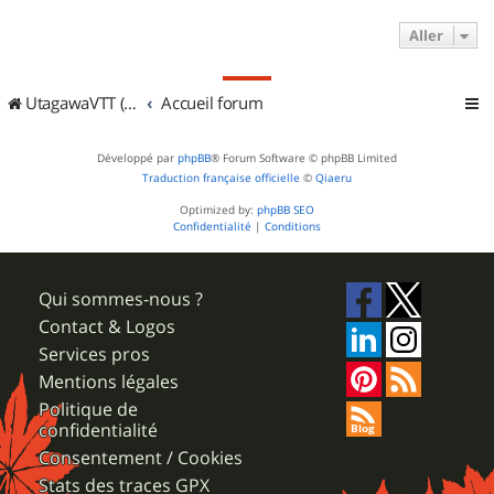
Aller
UtagawaVTT (Randos VTT et VTTAE avec traces GPS)
Accueil forum
Développé par
phpBB
® Forum Software © phpBB Limited
Traduction française officielle
©
Qiaeru
Optimized by:
phpBB SEO
Confidentialité
|
Conditions
Qui sommes-nous ?
Contact & Logos
Services pros
Mentions légales
Politique de
confidentialité
Consentement / Cookies
Stats des traces GPX