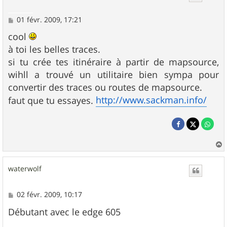
M
01 févr. 2009, 17:21
e
s
cool
s
à toi les belles traces.
a
g
si tu crée tes itinéraire à partir de mapsource,
e
wihll a trouvé un utilitaire bien sympa pour
convertir des traces ou routes de mapsource.
http://www.sackman.info/
faut que tu essayes.
a
u
waterwolf
t
M
02 févr. 2009, 10:17
e
s
Débutant avec le edge 605
s
a