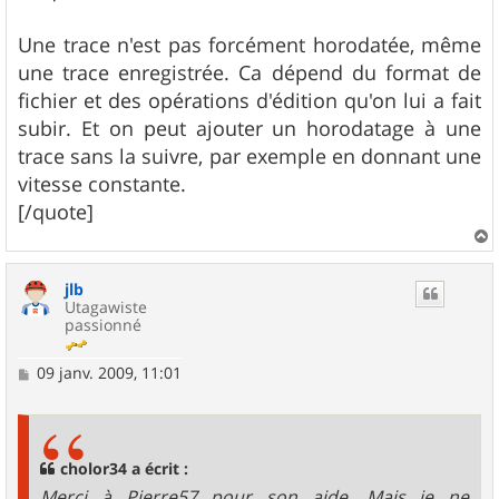
Une trace n'est pas forcément horodatée, même
une trace enregistrée. Ca dépend du format de
fichier et des opérations d'édition qu'on lui a fait
subir. Et on peut ajouter un horodatage à une
trace sans la suivre, par exemple en donnant une
vitesse constante.
[/quote]
a
u
jlb
t
Utagawiste
passionné
M
09 janv. 2009, 11:01
e
s
s
a
g
cholor34 a écrit :
e
Merci à Pierre57 pour son aide. Mais je ne