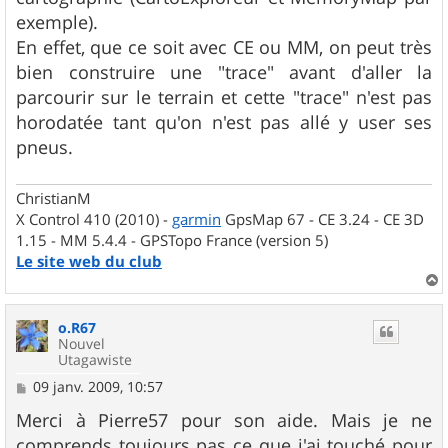
exemple).
En effet, que ce soit avec CE ou MM, on peut très
bien construire une "trace" avant d'aller la
parcourir sur le terrain et cette "trace" n'est pas
horodatée tant qu'on n'est pas allé y user ses
pneus.
ChristianM
X Control 410 (2010) -
garmin
GpsMap 67 - CE 3.24 - CE 3D
1.15 - MM 5.4.4 - GPSTopo France (version 5)
Le site web du club
a
u
o.R67
t
Nouvel
Utagawiste
M
09 janv. 2009, 10:57
e
s
Merci à Pierre57 pour son aide. Mais je ne
s
comprends toujours pas ce que j'ai touché pour