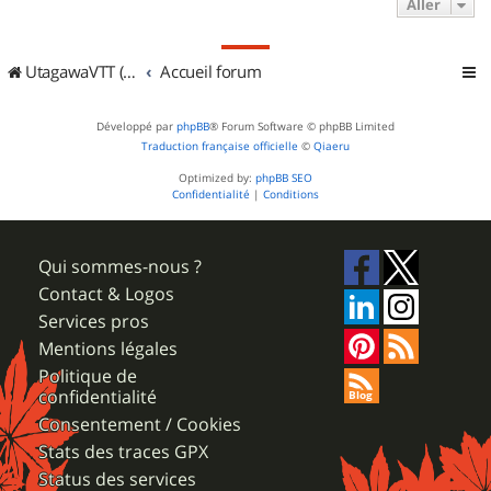
Aller
UtagawaVTT (Randos VTT et VTTAE avec traces GPS)
Accueil forum
Développé par
phpBB
® Forum Software © phpBB Limited
Traduction française officielle
©
Qiaeru
Optimized by:
phpBB SEO
Confidentialité
|
Conditions
Qui sommes-nous ?
Contact & Logos
Services pros
Mentions légales
Politique de
confidentialité
Consentement / Cookies
Stats des traces GPX
Status des services