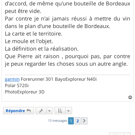
g
d'accord, de même qu'une bouteille de Bordeaux
e
peut être vide.
Par contre je n'ai jamais réussi à mettre du vin
dans le plan d'une bouteille de Bordeaux.
La carte et le territoire.
Le moule et l'objet.
La définition et la réalisation.
Que Pierre ait raison , pourquoi pas, par contre
je peux regarder les choses sous un autre angle.
garmin
Forerunner 301 BayoExploreur N40i
Polar S720i
PhotoExploreur 3D
a
u
Répondre
t
13 messages
1
2
Suivant