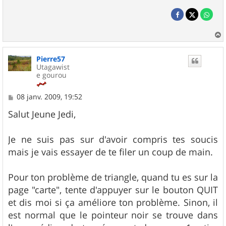
a
u
Pierre57
t
Utagawist
e gourou
M
08 janv. 2009, 19:52
e
s
Salut Jeune Jedi,
s
a
g
Je ne suis pas sur d'avoir compris tes soucis
e
mais je vais essayer de te filer un coup de main.
Pour ton problème de triangle, quand tu es sur la
page "carte", tente d'appuyer sur le bouton QUIT
et dis moi si ça améliore ton problème. Sinon, il
est normal que le pointeur noir se trouve dans