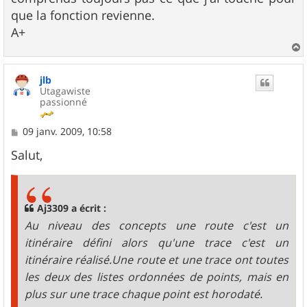
a
g
que la fonction revienne.
e
A+
a
u
jlb
t
Utagawiste
passionné
M
09 janv. 2009, 10:58
e
s
Salut,
s
a
g
e
Aj3309 a écrit :
Au niveau des concepts une route c'est un
itinéraire défini alors qu'une trace c'est un
itinéraire réalisé.Une route et une trace ont toutes
les deux des listes ordonnées de points, mais en
plus sur une trace chaque point est horodaté.