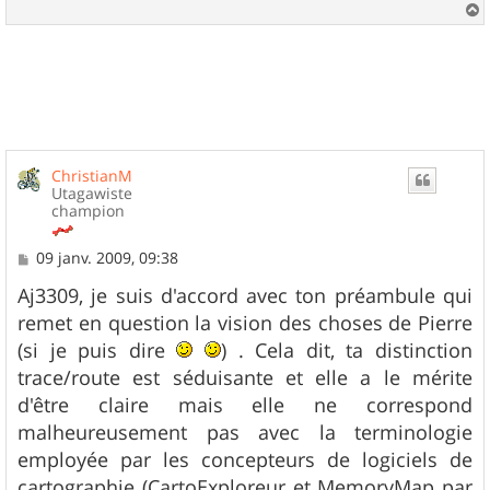
a
u
t
ChristianM
Utagawiste
champion
M
09 janv. 2009, 09:38
e
s
Aj3309, je suis d'accord avec ton préambule qui
s
remet en question la vision des choses de Pierre
a
g
(si je puis dire
) . Cela dit, ta distinction
e
trace/route est séduisante et elle a le mérite
d'être claire mais elle ne correspond
malheureusement pas avec la terminologie
employée par les concepteurs de logiciels de
cartographie (CartoExploreur et MemoryMap par