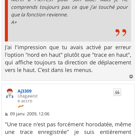
comprends toujours pas ce que j'ai touché pour
que la fonction revienne.
A+
J'ai l'impression que tu avais activé par erreur
l'option "nord en haut" plutôt que "trace en haut",
qui affiche toujours ta direction de déplacement
vers le haut. C'est dans les menus.
a
u
Aj3309
t
Utagawist
e accro
M
09 janv. 2009, 12:06
e
s
"Une trace n'est pas forcément horodatée, même
s
une trace enregistrée" je suis entièrement
a