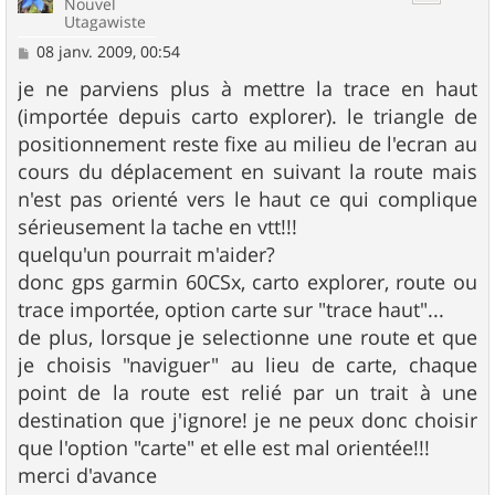
Nouvel
Utagawiste
M
08 janv. 2009, 00:54
e
s
je ne parviens plus à mettre la trace en haut
s
(importée depuis carto explorer). le triangle de
a
g
positionnement reste fixe au milieu de l'ecran au
e
cours du déplacement en suivant la route mais
n'est pas orienté vers le haut ce qui complique
sérieusement la tache en vtt!!!
quelqu'un pourrait m'aider?
donc gps garmin 60CSx, carto explorer, route ou
trace importée, option carte sur "trace haut"...
de plus, lorsque je selectionne une route et que
je choisis "naviguer" au lieu de carte, chaque
point de la route est relié par un trait à une
destination que j'ignore! je ne peux donc choisir
que l'option "carte" et elle est mal orientée!!!
merci d'avance