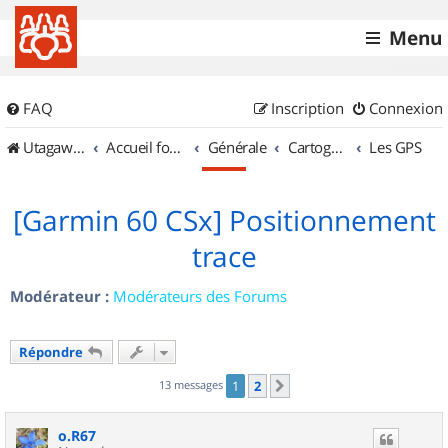
Menu
FAQ
Inscription
Connexion
UtagawaVTT (Randos VTT et VTTAE avec traces GPS)
Accueil forum
Générale
Cartographie et GPS
Les GPS
[Garmin 60 CSx] Positionnement
trace
Modérateur :
Modérateurs des Forums
Répondre
13 messages
1
2
Suivant
o.R67