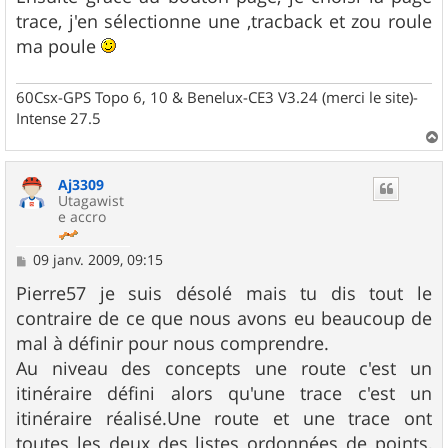
trace, j'en sélectionne une ,tracback et zou roule
ma poule
60Csx-GPS Topo 6, 10 & Benelux-CE3 V3.24 (merci le site)-
Intense 27.5
a
u
Aj3309
t
Utagawist
e accro
M
09 janv. 2009, 09:15
e
s
Pierre57 je suis désolé mais tu dis tout le
s
contraire de ce que nous avons eu beaucoup de
a
g
mal à définir pour nous comprendre.
e
Au niveau des concepts une route c'est un
itinéraire défini alors qu'une trace c'est un
itinéraire réalisé.Une route et une trace ont
toutes les deux des listes ordonnées de points,