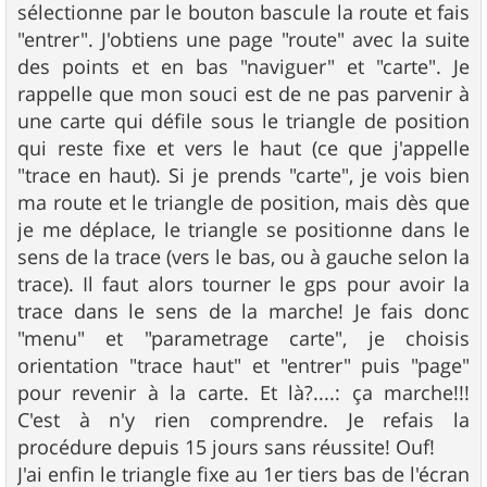
g
sélectionne par le bouton bascule la route et fais
e
"entrer". J'obtiens une page "route" avec la suite
des points et en bas "naviguer" et "carte". Je
rappelle que mon souci est de ne pas parvenir à
une carte qui défile sous le triangle de position
qui reste fixe et vers le haut (ce que j'appelle
"trace en haut). Si je prends "carte", je vois bien
ma route et le triangle de position, mais dès que
je me déplace, le triangle se positionne dans le
sens de la trace (vers le bas, ou à gauche selon la
trace). Il faut alors tourner le gps pour avoir la
trace dans le sens de la marche! Je fais donc
"menu" et "parametrage carte", je choisis
orientation "trace haut" et "entrer" puis "page"
pour revenir à la carte. Et là?....: ça marche!!!
C'est à n'y rien comprendre. Je refais la
procédure depuis 15 jours sans réussite! Ouf!
J'ai enfin le triangle fixe au 1er tiers bas de l'écran