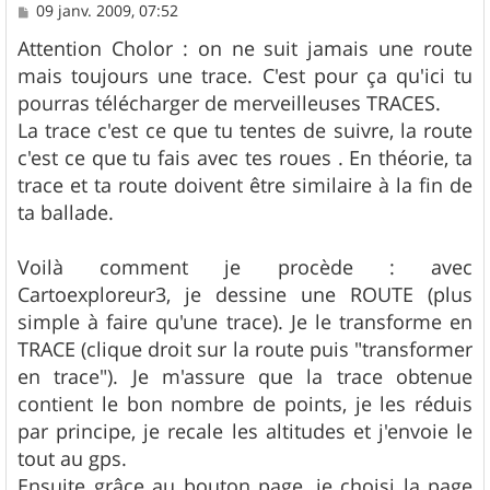
M
09 janv. 2009, 07:52
e
s
Attention Cholor : on ne suit jamais une route
s
mais toujours une trace. C'est pour ça qu'ici tu
a
g
pourras télécharger de merveilleuses TRACES.
e
La trace c'est ce que tu tentes de suivre, la route
c'est ce que tu fais avec tes roues . En théorie, ta
trace et ta route doivent être similaire à la fin de
ta ballade.
Voilà comment je procède : avec
Cartoexploreur3, je dessine une ROUTE (plus
simple à faire qu'une trace). Je le transforme en
TRACE (clique droit sur la route puis "transformer
en trace"). Je m'assure que la trace obtenue
contient le bon nombre de points, je les réduis
par principe, je recale les altitudes et j'envoie le
tout au gps.
Ensuite grâce au bouton page, je choisi la page