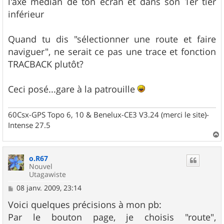
l'axe médian de ton écran et dans son 1er tier
inférieur
Quand tu dis "sélectionner une route et faire
naviguer", ne serait ce pas une trace et fonction
TRACBACK plutôt?
Ceci posé...gare à la patrouille
60Csx-GPS Topo 6, 10 & Benelux-CE3 V3.24 (merci le site)-
Intense 27.5
a
u
o.R67
t
Nouvel
Utagawiste
M
08 janv. 2009, 23:14
e
s
Voici quelques précisions à mon pb:
s
Par le bouton page, je choisis "route",
a