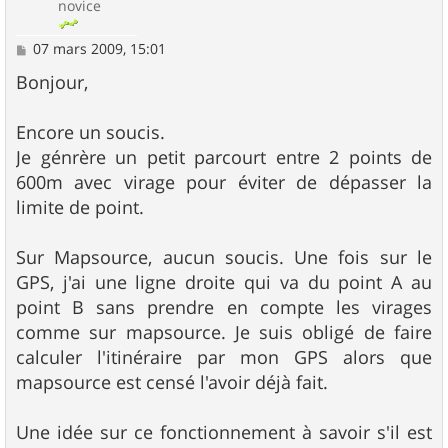
novice
M
07 mars 2009, 15:01
e
s
Bonjour,
s
a
g
Encore un soucis.
e
Je génrère un petit parcourt entre 2 points de
600m avec virage pour éviter de dépasser la
limite de point.
Sur Mapsource, aucun soucis. Une fois sur le
GPS, j'ai une ligne droite qui va du point A au
point B sans prendre en compte les virages
comme sur mapsource. Je suis obligé de faire
calculer l'itinéraire par mon GPS alors que
mapsource est censé l'avoir déjà fait.
Une idée sur ce fonctionnement à savoir s'il est