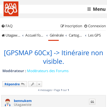
Menu
FAQ
Inscription
Connexion
UtagawaVTT (Randos VTT et VTTAE avec traces GPS)
Accueil forum
Générale
Cartographie et GPS
Les GPS
[GPSMAP 60Cx] -> Itinéraire non
visible.
Modérateur :
Modérateurs des Forums
Répondre
4 messages • Page
1
sur
1
bennukem
Utagawiste