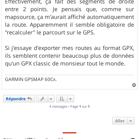
Effectivement, ça fait des ségments de droite
a
g
entre 2 points. Je pensais que, comme sur
e
mapsource, ça m'aurait affiché automatiquement
la route. Apparemment il semble obligatoire de
"recalculer" le parcourt sur le GPS.
Si j'essaye d'exporter mes routes au format GPX,
ils semblent contenir beaucoup plus de données
qu'un GPX classic de monsieur tout le monde.
GARMIN GPSMAP 60Cx.
a
u
Répondre
t
4 messages • Page
1
sur
1
Aller