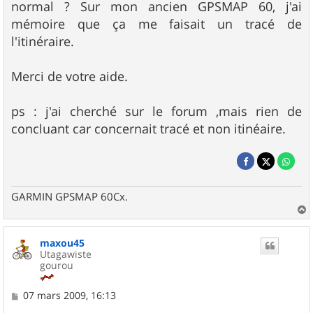
normal ? Sur mon ancien GPSMAP 60, j'ai
mémoire que ça me faisait un tracé de
l'itinéraire.
Merci de votre aide.
ps : j'ai cherché sur le forum ,mais rien de
concluant car concernait tracé et non itinéaire.
GARMIN GPSMAP 60Cx.
a
u
maxou45
t
Utagawiste
gourou
M
07 mars 2009, 16:13
e