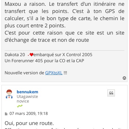
s
Maxou a raison. Le transfert d'un itinéraire ne
s
transfert que les points. C'est à ton GPS de
a
g
calculer, s'il a le bon type de carte, le chemin le
e
plus court entre 2 points.
C'est pour cette raison que ce site est un site
d'échange de trace et non de route
Dakota 20
embarqué sur X Control 2005
Un Forerunner 405 pour la CO et la CAP
Nouvelle version de
GPXtoXL
!!!
a
u
bennukem
t
Utagawiste
novice
M
07 mars 2009, 19:18
e
s
Oui, pour une route.
s