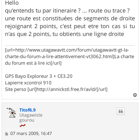
s
Hello
s
qu'entends tu par itineraire ? ... route ou trace ?
a
g
une route est constituées de segments de droite
e
rejoignant 2 points, c'est peut etre ton cas si tu
n'as que 2 points, tu obtients une ligne droite
[url=http://www.utagawavtt.com/forum/utagawavtt-gt-la-
charte-du-forum-a-lire-attentivement-vt3062.html]La charte
du forum est à lire ici[/url]
GPS Bayo Exploreur 3 + CE3.20
Lapierre xcontrol 910
Site perso [url]http://annickstl.free.fr/avld/[/url]
a
u
Titof6.9
t
Utagawiste
gourou
M
07 mars 2009, 16:47
e