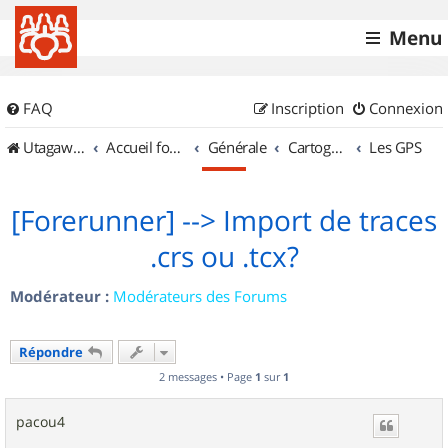
Menu
FAQ
Inscription
Connexion
UtagawaVTT (Randos VTT et VTTAE avec traces GPS)
Accueil forum
Générale
Cartographie et GPS
Les GPS
[Forerunner] --> Import de traces
.crs ou .tcx?
Modérateur :
Modérateurs des Forums
Répondre
2 messages • Page
1
sur
1
pacou4