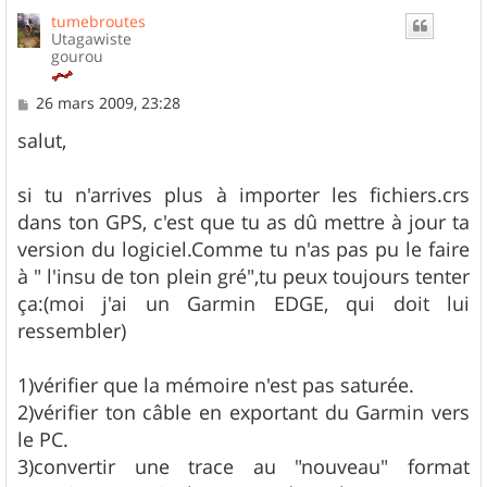
u
tumebroutes
t
Utagawiste
gourou
M
26 mars 2009, 23:28
e
s
salut,
s
a
g
si tu n'arrives plus à importer les fichiers.crs
e
dans ton GPS, c'est que tu as dû mettre à jour ta
version du logiciel.Comme tu n'as pas pu le faire
à " l'insu de ton plein gré",tu peux toujours tenter
ça:(moi j'ai un Garmin EDGE, qui doit lui
ressembler)
1)vérifier que la mémoire n'est pas saturée.
2)vérifier ton câble en exportant du Garmin vers
le PC.
3)convertir une trace au "nouveau" format