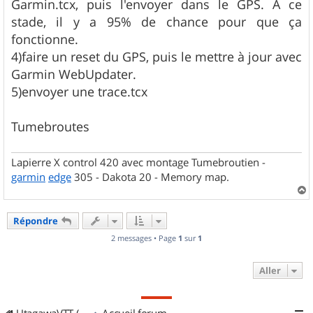
Garmin.tcx, puis l'envoyer dans le GPS. A ce
stade, il y a 95% de chance pour que ça
fonctionne.
4)faire un reset du GPS, puis le mettre à jour avec
Garmin WebUpdater.
5)envoyer une trace.tcx
Tumebroutes
Lapierre X control 420 avec montage Tumebroutien -
garmin
edge
305 - Dakota 20 - Memory map.
a
u
Répondre
t
2 messages • Page
1
sur
1
Aller
UtagawaVTT (Randos VTT et VTTAE avec traces GPS)
Accueil forum