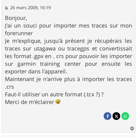
M
26 mars 2009, 16:19
e
s
Bonjour,
s
J'ai un souci pour importer mes traces sur mon
a
g
forerunner
e
Je m'explique, jusqu'à présent je récupérais les
traces sur utagawa ou tracegps et convertissait
les format .gpx en . crs pour pouvoir les importer
sur garmin training center pour ensuite les
exporter dans l'appareil.
Maintenant je n'arrive plus à importer les traces
.crs
Faut-il utiliser un autre format (.tcx ?) ?
Merci de m'éclairer
a