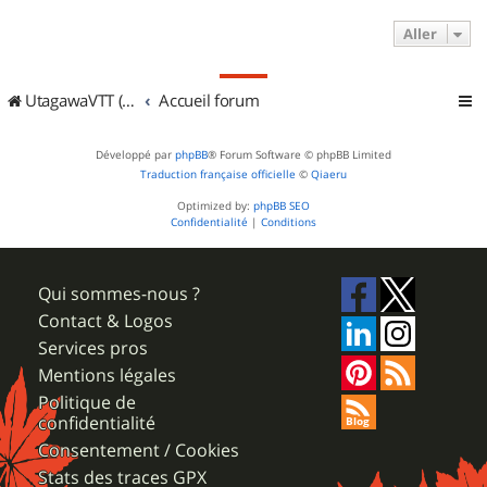
Aller
UtagawaVTT (Randos VTT et VTTAE avec traces GPS)
Accueil forum
Développé par
phpBB
® Forum Software © phpBB Limited
Traduction française officielle
©
Qiaeru
Optimized by:
phpBB SEO
Confidentialité
|
Conditions
Qui sommes-nous ?
Contact & Logos
Services pros
Mentions légales
Politique de
confidentialité
Consentement / Cookies
Stats des traces GPX