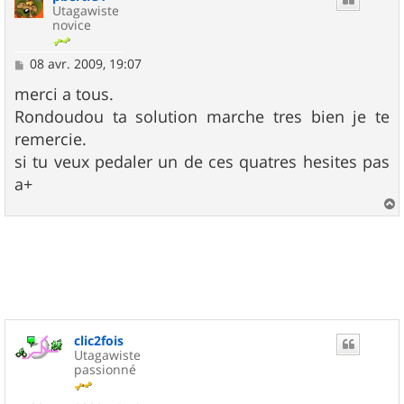
Utagawiste
novice
M
08 avr. 2009, 19:07
e
s
merci a tous.
s
Rondoudou ta solution marche tres bien je te
a
g
remercie.
e
si tu veux pedaler un de ces quatres hesites pas
a+
a
u
t
clic2fois
Utagawiste
passionné