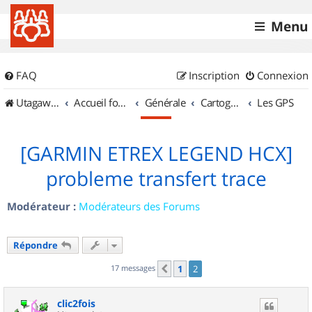
Menu
FAQ
Inscription
Connexion
UtagawaVTT (Randos VTT et VTTAE avec traces GPS)
Accueil forum
Générale
Cartographie et GPS
Les GPS
[GARMIN ETREX LEGEND HCX]
probleme transfert trace
Modérateur :
Modérateurs des Forums
Répondre
17 messages
1
2
Précédent
clic2fois