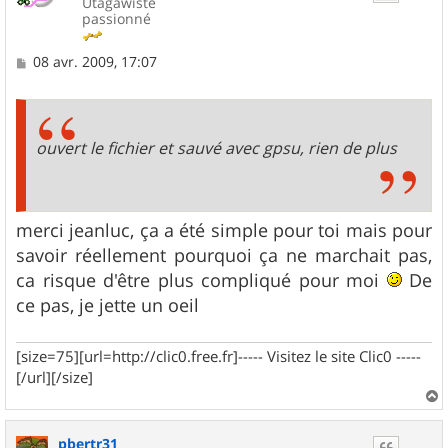
Utagawiste
passionné
M
08 avr. 2009, 17:07
e
s
s
a
g
ouvert le fichier et sauvé avec gpsu, rien de plus
e
merci jeanluc, ça a été simple pour toi mais pour
savoir réellement pourquoi ça ne marchait pas,
ca risque d'être plus compliqué pour moi
De
ce pas, je jette un oeil
[size=75][url=http://clic0.free.fr]----- Visitez le site Clic0 -----
[/url][/size]
a
u
pbertr31
t