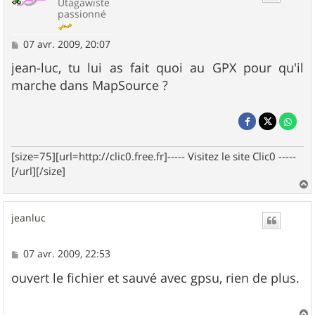
Utagawiste
passionné
M
07 avr. 2009, 20:07
e
s
jean-luc, tu lui as fait quoi au GPX pour qu'il
s
marche dans MapSource ?
a
g
e
[size=75][url=http://clic0.free.fr]----- Visitez le site Clic0 -----
[/url][/size]
a
u
jeanluc
t
M
07 avr. 2009, 22:53
e
s
ouvert le fichier et sauvé avec gpsu, rien de plus.
s
a
g