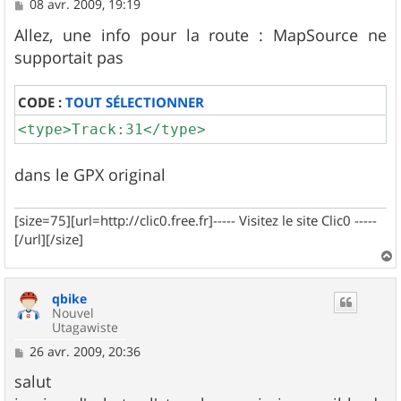
M
08 avr. 2009, 19:19
e
s
Allez, une info pour la route : MapSource ne
s
supportait pas
a
g
e
CODE :
TOUT SÉLECTIONNER
<type>Track:31</type>
dans le GPX original
[size=75][url=http://clic0.free.fr]----- Visitez le site Clic0 -----
[/url][/size]
a
u
qbike
t
Nouvel
Utagawiste
M
26 avr. 2009, 20:36
e
s
salut
s