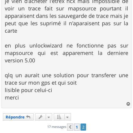
je vien d'acheter l'etrex hcx mais impossible de
a
g
voir un trace fait sur mapsource pourtant il
e
apparaisent dans les sauvegarde de trace mais je
peut que les suprimé il n'aparaisent pas sur la
carte
en plus unlockwizard ne fonctionne pas sur
mapsource qui est apparement la derniere
version 5.00
qlq un aurait une solution pour transferer une
trace sur mon gps et qui soit
lisible pour celui-ci
merci
a
u
Répondre
t
17 messages
1
2
Précédent