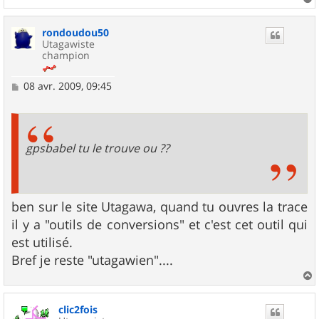
e
a
u
rondoudou50
t
Utagawiste
champion
M
08 avr. 2009, 09:45
e
s
s
a
g
gpsbabel tu le trouve ou ??
e
ben sur le site Utagawa, quand tu ouvres la trace
il y a "outils de conversions" et c'est cet outil qui
est utilisé.
Bref je reste "utagawien"....
a
u
clic2fois
t