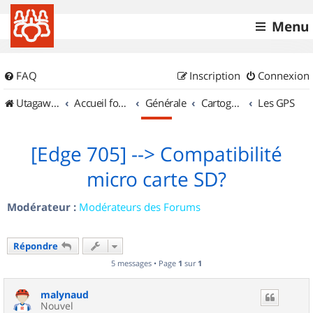
Menu
FAQ
Inscription
Connexion
UtagawaVTT (Randos VTT et VTTAE avec traces GPS)
Accueil forum
Générale
Cartographie et GPS
Les GPS
[Edge 705] --> Compatibilité
micro carte SD?
Modérateur :
Modérateurs des Forums
Répondre
5 messages • Page
1
sur
1
malynaud
Nouvel