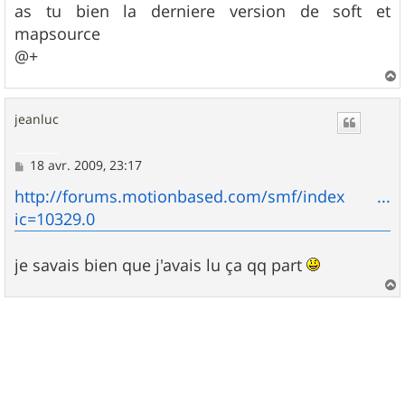
as tu bien la derniere version de soft et
mapsource
@+
a
u
jeanluc
t
M
18 avr. 2009, 23:17
e
s
http://forums.motionbased.com/smf/index ...
s
ic=10329.0
a
g
e
je savais bien que j'avais lu ça qq part
a
u
t