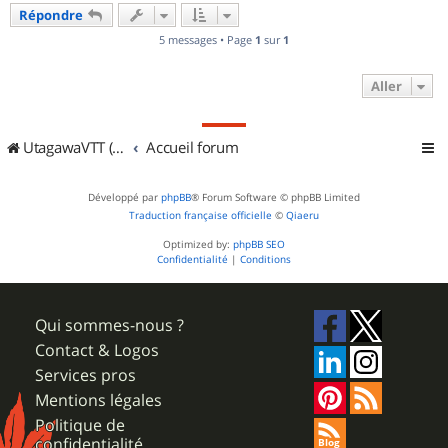
Répondre
5 messages • Page
1
sur
1
Aller
UtagawaVTT (Randos VTT et VTTAE avec traces GPS)
Accueil forum
Développé par
phpBB
® Forum Software © phpBB Limited
Traduction française officielle
©
Qiaeru
Optimized by:
phpBB SEO
Confidentialité
|
Conditions
Qui sommes-nous ?
Contact & Logos
Services pros
Mentions légales
Politique de
confidentialité