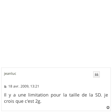
u
t
jeanluc
M
18 avr. 2009, 13:21
e
s
Il y a une limitation pour la taille de la SD. je
s
crois que c'est 2g.
a
g
e
a