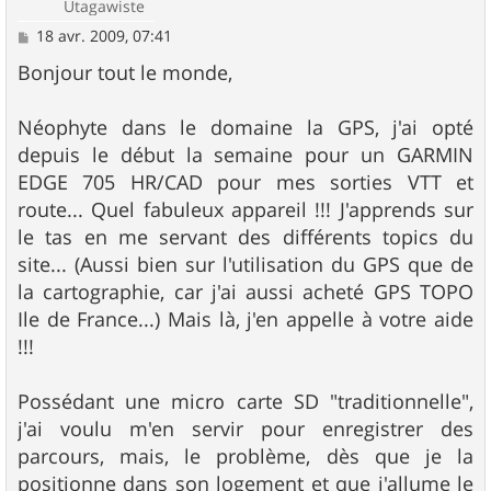
Utagawiste
M
18 avr. 2009, 07:41
e
s
Bonjour tout le monde,
s
a
g
Néophyte dans le domaine la GPS, j'ai opté
e
depuis le début la semaine pour un GARMIN
EDGE 705 HR/CAD pour mes sorties VTT et
route... Quel fabuleux appareil !!! J'apprends sur
le tas en me servant des différents topics du
site... (Aussi bien sur l'utilisation du GPS que de
la cartographie, car j'ai aussi acheté GPS TOPO
Ile de France...) Mais là, j'en appelle à votre aide
!!!
Possédant une micro carte SD "traditionnelle",
j'ai voulu m'en servir pour enregistrer des
parcours, mais, le problème, dès que je la
positionne dans son logement et que j'allume le