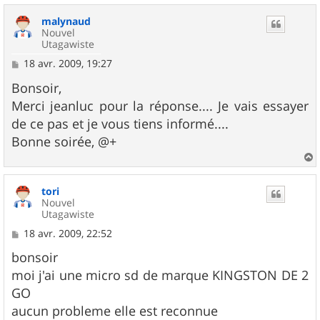
u
malynaud
t
Nouvel
Utagawiste
M
18 avr. 2009, 19:27
e
s
Bonsoir,
s
Merci jeanluc pour la réponse.... Je vais essayer
a
g
de ce pas et je vous tiens informé....
e
Bonne soirée, @+
a
u
tori
t
Nouvel
Utagawiste
M
18 avr. 2009, 22:52
e
s
bonsoir
s
moi j'ai une micro sd de marque KINGSTON DE 2
a
g
GO
e
aucun probleme elle est reconnue