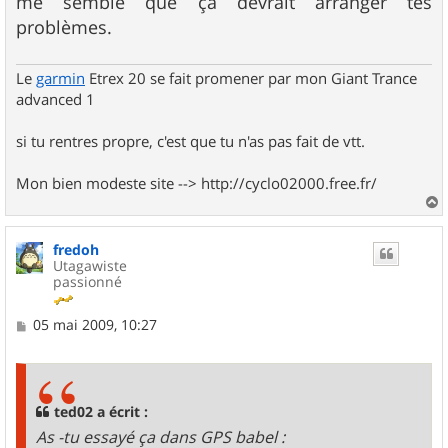
me semble que ça devrait arranger tes
problèmes.
Le
garmin
Etrex 20 se fait promener par mon Giant Trance
advanced 1
si tu rentres propre, c'est que tu n'as pas fait de vtt.
Mon bien modeste site --> http://cyclo02000.free.fr/
a
u
fredoh
t
Utagawiste
passionné
M
05 mai 2009, 10:27
e
s
s
a
g
ted02 a écrit :
e
As -tu essayé ça dans GPS babel :