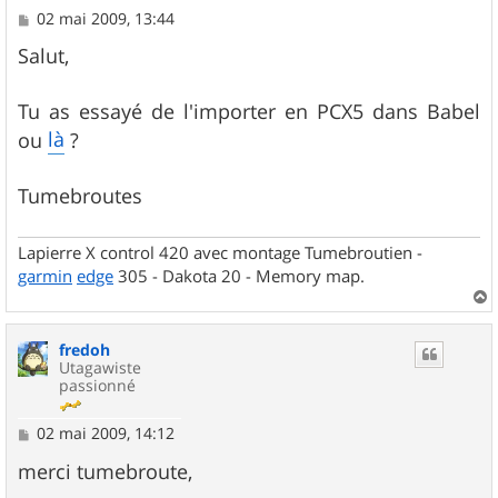
M
02 mai 2009, 13:44
e
s
Salut,
s
a
g
Tu as essayé de l'importer en PCX5 dans Babel
e
là
ou
?
Tumebroutes
Lapierre X control 420 avec montage Tumebroutien -
garmin
edge
305 - Dakota 20 - Memory map.
a
u
fredoh
t
Utagawiste
passionné
M
02 mai 2009, 14:12
e
s
merci tumebroute,
s