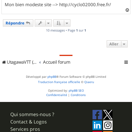
Mon bien modeste site --> http://cyclo02000.free.fr/
a
u
Répondre
t
10 messages • Page
1
sur
1
Aller
UtagawaVTT (Randos VTT et VTTAE avec traces GPS)
Accueil forum
Développé par
phpBB
® Forum Software © phpBB Limited
Traduction française officielle
©
Qiaeru
Optimized by:
phpBB SEO
Confidentialité
|
Conditions
Qui sommes-nous ?
Contact & Logos
Services pros