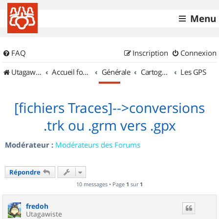
Menu
FAQ
Inscription
Connexion
UtagawaVTT (Randos VTT et VTTAE avec traces GPS)
Accueil forum
Générale
Cartographie et GPS
Les GPS
[fichiers Traces]-->conversions
.trk ou .grm vers .gpx
Modérateur :
Modérateurs des Forums
Répondre
10 messages • Page
1
sur
1
fredoh
Utagawiste