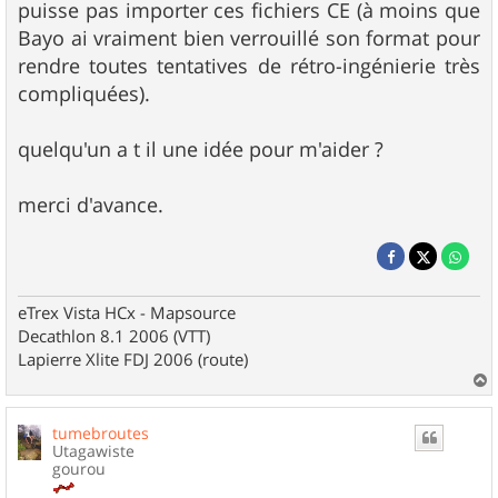
puisse pas importer ces fichiers CE (à moins que
Bayo ai vraiment bien verrouillé son format pour
rendre toutes tentatives de rétro-ingénierie très
compliquées).
quelqu'un a t il une idée pour m'aider ?
merci d'avance.
eTrex Vista HCx - Mapsource
Decathlon 8.1 2006 (VTT)
Lapierre Xlite FDJ 2006 (route)
a
u
tumebroutes
t
Utagawiste
gourou