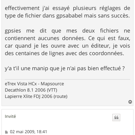
a
g
effectivement j'ai essayé plusieurs réglages de
e
type de fichier dans gpsababel mais sans succès.
gpsies me dit que mes deux fichiers ne
contiennent aucunes données. Ce qui est faux,
car quand je les ouvre avec un éditeur, je vois
des centaines de lignes avec des coordonnées.
y'a t'il une manip que je n'ai pas bien effectué ?
eTrex Vista HCx - Mapsource
Decathlon 8.1 2006 (VTT)
Lapierre Xlite FDJ 2006 (route)
a
u
Invité
t
M
02 mai 2009, 18:41