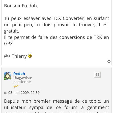
e
s
Bonsoir Fredoh,
s
a
g
Tu peux essayer avec TCX Converter, en surfant
e
un petit peu, tu dois pouvoir le trouver, il est
gratuit.
Il te permet de faire des conversions de TRK en
GPX.
@+ Thierry
a
u
fredoh
t
Utagawiste
passionné
M
03 mai 2009, 22:59
e
s
Depuis mon premier message de ce topic, un
s
utilisateur sympa de ce forum a gentiment
a
g