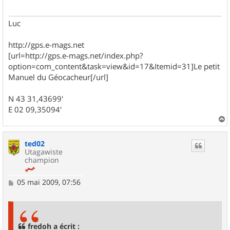
g
e
Luc
http://gps.e-mags.net
[url=http://gps.e-mags.net/index.php?
option=com_content&task=view&id=17&Itemid=31]Le petit
Manuel du Géocacheur[/url]
N 43 31,43699'
E 02 09,35094'
a
u
ted02
t
Utagawiste
champion
M
05 mai 2009, 07:56
e
s
s
a
g
fredoh a écrit :