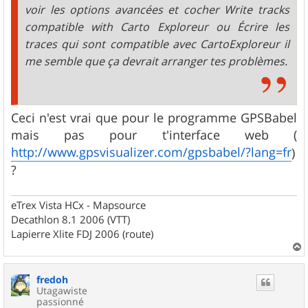
voir les options avancées et cocher Write tracks
compatible with Carto Exploreur ou Écrire les
traces qui sont compatible avec CartoExploreur il
me semble que ça devrait arranger tes problèmes.
Ceci n'est vrai que pour le programme GPSBabel
mais pas pour t'interface web (
http://www.gpsvisualizer.com/gpsbabel/?lang=fr
)
?
eTrex Vista HCx - Mapsource
Decathlon 8.1 2006 (VTT)
Lapierre Xlite FDJ 2006 (route)
a
u
fredoh
t
Utagawiste
passionné