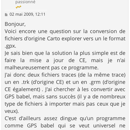
passionné
M
02 mai 2009, 12:11
e
s
Bonjour,
s
Voici encore une question sur la conversion de
a
g
fichiers d'origine Carto explorer vers un le format
e
.gpx.
Je sais bien que la solution la plus simple est de
faire la mise a jour de CE, mais je n'ai
malheureusement pas ce programme.
J'ai donc deux fichiers traces (de la même trace)
un en .trk (d'origine CE) et un en .grm (d'origine
CE également) . J'ai chercher à les convertir avec
GPS babel, mais sans succès (il y a de nombreux
type de fichiers à importer mais pas ceux que je
veux).
C'est d'ailleurs assez dingue qu'un programme
comme GPS babel qui se veut universel ne