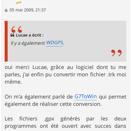
M
05 mai 2009, 21:37
e
s
s
a
g
Lucae a écrit :
e
WDGPS
Il y a également
.
oui merci Lucae, grâce au logiciel dont tu me
parles, j'ai enfin pu convertir mon fichier .trk moi
même.
G7ToWin
On m'a également parlé de
qui permet
également de réaliser cette conversion.
Les fichiers .gpx générés par les deux
programmes ont été ouvert avec succes dans