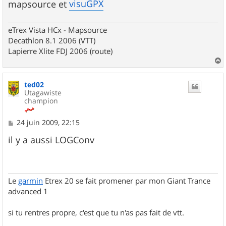
visuGPX
mapsource et
eTrex Vista HCx - Mapsource
Decathlon 8.1 2006 (VTT)
Lapierre Xlite FDJ 2006 (route)
a
u
ted02
t
Utagawiste
champion
M
24 juin 2009, 22:15
e
s
il y a aussi LOGConv
s
a
g
e
Le
garmin
Etrex 20 se fait promener par mon Giant Trance
advanced 1
si tu rentres propre, c'est que tu n'as pas fait de vtt.