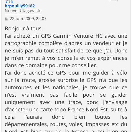
brpouilly59182
Nouvel Utagawiste
M
22 juin 2009, 22:07
e
s
Bonjour à tous,
s
J'ai acheté un GPS Garmin Venture HC avec une
a
g
cartographie complète d'après un vendeur et je
e
ne suis pas du tout satisfait de ce que j'ai. Donc
je m'en remet à vos conseils et vos expériences
dans ce domaine pour me conseiller.
J'ai donc acheté ce GPS pour me guider à vélo
sur la route, grosse surprise le GPS n'a que les
autoroutes et les nationales, je trouve que ce
n'est vraiment pas facile pour se guider
uniquement avec une trace, donc j'envisage
d'acheter une carte topo France Nord Est, suite à
cela j'aurais donc bien toutes les
départementales, routes, voies, impasses etc du
Nord Est bien sur de la France aussi bien en