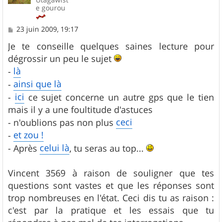
e gourou
M
23 juin 2009, 19:17
e
s
Je te conseille quelques saines lecture pour
s
dégrossir un peu le sujet
a
g
là
-
e
ainsi que là
-
ici
-
ce sujet concerne un autre gps que le tien
mais il y a une foultitude d'astuces
ceci
- n'oublions pas non plus
et zou !
-
celui là
- Après
, tu seras au top...
Vincent 3569 à raison de souligner que tes
questions sont vastes et que les réponses sont
trop nombreuses en l'état. Ceci dis tu as raison :
c'est par la pratique et les essais que tu