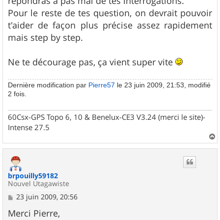
répondras à pas mal de tes interrogations.
Pour le reste de tes question, on devrait pouvoir
t'aider de façon plus précise assez rapidement
mais step by step.
Ne te décourage pas, ça vient super vite
Dernière modification par
Pierre57
le 23 juin 2009, 21:53, modifié
2 fois.
60Csx-GPS Topo 6, 10 & Benelux-CE3 V3.24 (merci le site)-
Intense 27.5
a
u
t
brpouilly59182
Nouvel Utagawiste
M
23 juin 2009, 20:56
e
s
Merci Pierre,
s