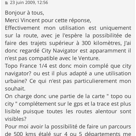
M
23 juin 2009, 12:56
e
s
Bonjour à tous,
s
Merci Vincent pour cette réponse,
a
g
Effectivement mon utilisation est uniquement
e
sur la route, avec je l'espère la possibilitée de
faire des trajets supérieur à 300 kilomètres, J'ai
donc regardé City Navigator est apparamment il
n'est pas compatible avec le Venture.
Topo France 1/4 est donc moin complé que city
navigator? ou est il plus adapté a une utilisation
urbaine? Ce qui n'est pas particulierement mon
souhait.
On charge donc une partie de la carte " topo ou
city " complétement sur le gps et la trace est plus
lisible puisque toutes les routes alentour sont
visibles?
Pour moi avoir la possibilité de faire un parcours
de 500 kms étalé sur 4 ou 5 départements me