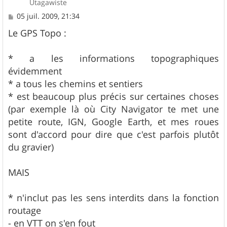
Utagawiste
M
05 juil. 2009, 21:34
e
s
Le GPS Topo :
s
a
g
* a les informations topographiques
e
évidemment
* a tous les chemins et sentiers
* est beaucoup plus précis sur certaines choses
(par exemple là où City Navigator te met une
petite route, IGN, Google Earth, et mes roues
sont d'accord pour dire que c'est parfois plutôt
du gravier)
MAIS
* n'inclut pas les sens interdits dans la fonction
routage
- en VTT on s'en fout