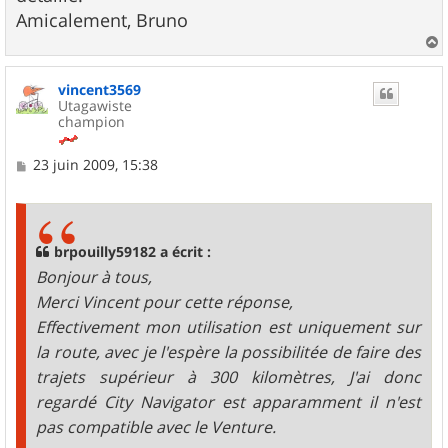
Amicalement, Bruno
a
u
vincent3569
t
Utagawiste
champion
M
23 juin 2009, 15:38
e
s
s
a
g
brpouilly59182 a écrit :
e
Bonjour à tous,
Merci Vincent pour cette réponse,
Effectivement mon utilisation est uniquement sur
la route, avec je l'espère la possibilitée de faire des
trajets supérieur à 300 kilomètres, J'ai donc
regardé City Navigator est apparamment il n'est
pas compatible avec le Venture.