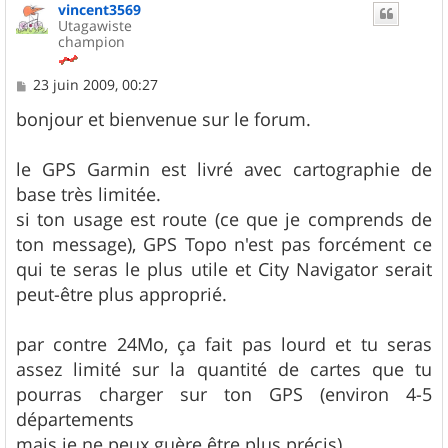
vincent3569
t
Utagawiste
champion
M
23 juin 2009, 00:27
e
s
bonjour et bienvenue sur le forum.
s
a
g
le GPS Garmin est livré avec cartographie de
e
base très limitée.
si ton usage est route (ce que je comprends de
ton message), GPS Topo n'est pas forcément ce
qui te seras le plus utile et City Navigator serait
peut-être plus approprié.
par contre 24Mo, ça fait pas lourd et tu seras
assez limité sur la quantité de cartes que tu
pourras charger sur ton GPS (environ 4-5
départements
mais je ne peux guère être plus précis).