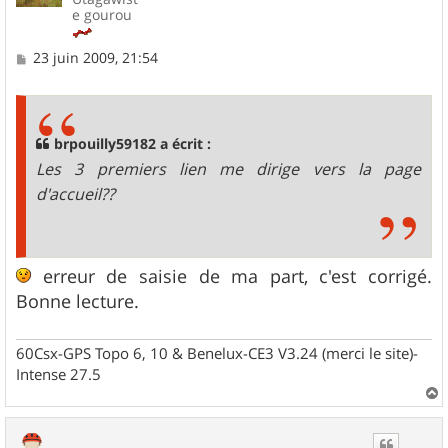
e gourou
M
23 juin 2009, 21:54
e
s
s
a
g
brpouilly59182 a écrit :
e
Les 3 premiers lien me dirige vers la page
d'accueil??
erreur de saisie de ma part, c'est corrigé.
Bonne lecture.
60Csx-GPS Topo 6, 10 & Benelux-CE3 V3.24 (merci le site)-
Intense 27.5
a
u
t