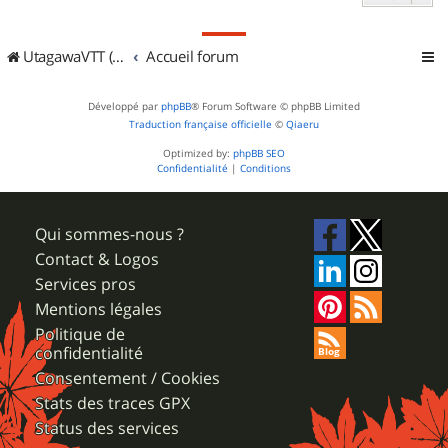
UtagawaVTT (Randos VTT et VTTAE avec traces GPS)
Accueil forum
Développé par
phpBB
® Forum Software © phpBB Limited
Traduction française officielle
©
Qiaeru
Optimized by:
phpBB SEO
Confidentialité
|
Conditions
Qui sommes-nous ?
Contact & Logos
Services pros
Mentions légales
Politique de
confidentialité
Consentement / Cookies
Stats des traces GPX
Status des services