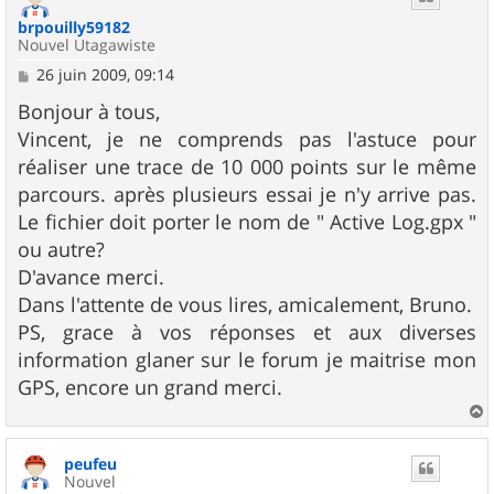
brpouilly59182
Nouvel Utagawiste
M
26 juin 2009, 09:14
e
s
Bonjour à tous,
s
Vincent, je ne comprends pas l'astuce pour
a
g
réaliser une trace de 10 000 points sur le même
e
parcours. après plusieurs essai je n'y arrive pas.
Le fichier doit porter le nom de " Active Log.gpx "
ou autre?
D'avance merci.
Dans l'attente de vous lires, amicalement, Bruno.
PS, grace à vos réponses et aux diverses
information glaner sur le forum je maitrise mon
GPS, encore un grand merci.
a
u
peufeu
t
Nouvel