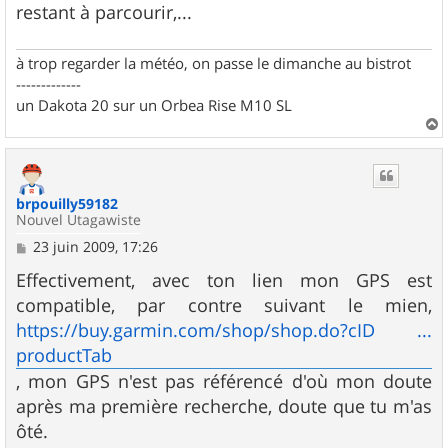
restant à parcourir,...
à trop regarder la météo, on passe le dimanche au bistrot
-------------
un Dakota 20 sur un Orbea Rise M10 SL
a
u
t
brpouilly59182
Nouvel Utagawiste
M
23 juin 2009, 17:26
e
s
Effectivement, avec ton lien mon GPS est
s
compatible, par contre suivant le mien,
a
g
https://buy.garmin.com/shop/shop.do?cID ...
e
productTab
, mon GPS n'est pas référencé d'où mon doute
après ma première recherche, doute que tu m'as
ôté.