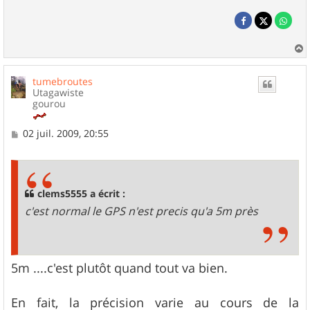
a
u
tumebroutes
t
Utagawiste
gourou
M
02 juil. 2009, 20:55
e
s
s
a
g
clems5555 a écrit :
e
c'est normal le GPS n'est precis qu'a 5m près
5m ....c'est plutôt quand tout va bien.
En fait, la précision varie au cours de la