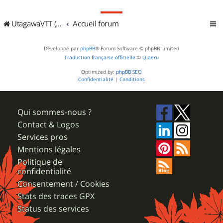
UtagawaVTT (Randos VTT et VTTAE avec traces GPS)
Accueil forum
Développé par
phpBB
® Forum Software © phpBB Limited
Traduction française officielle
©
Qiaeru
Optimized by:
phpBB SEO
Confidentialité
|
Conditions
Qui sommes-nous ?
Contact & Logos
Services pros
Mentions légales
Politique de
confidentialité
Consentement / Cookies
Stats des traces GPX
Status des services