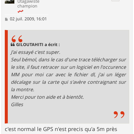
Utagawiste
champion
M
02 juil. 2009, 16:01
e
s
s
a
g
GILOUTAHITI a écrit :
e
J'ai essayé c'est super.
Seul bémol, dans le cas d'une trace télécharger sur
le site, il faut retracer sur un logiciel en l'occurence
MM pour moi car avec le fichier dl, j'ai un léger
décalage sur la carte qui s'avère contraignant sur
la montre.
Merci pour ton aide et à bientôt.
Gilles
c'est normal le GPS n'est precis qu'a 5m près