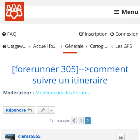
Menu
FAQ
Inscription
Connexion
UtagawaVTT (Randos VTT et VTTAE avec traces GPS)
Accueil forum
Générale
Cartographie et GPS
Les GPS
[forerunner 305]-->comment
suivre un itineraire
Modérateur :
Modérateurs des Forums
Répondre
12 messages
1
2
Précédent
clems5555