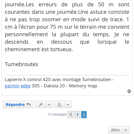
journée.Les erreurs de plus de 50 m sont
courantes dans une journée.Une astuce consiste
à ne pas trop zoomer en mode suivi de trace. 1
cm à l'écran pour 75 m sur le terrain me convient
personnellement la plupart du temps. Je ne
descends en dessous que lorsque le
cheminement est tortueux.
Tumebroutes
Lapierre X control 420 avec montage Tumebroutien -
garmin
edge
305 - Dakota 20 - Memory map.
a
u
Répondre
t
12 messages
1
2
Précédent
Aller