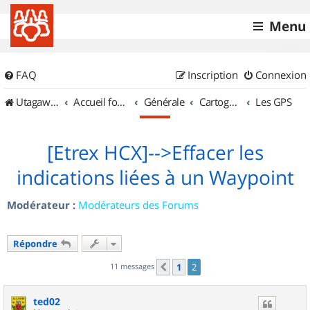
Menu
FAQ
Inscription
Connexion
UtagawaVTT (Randos VTT et VTTAE avec traces GPS)
Accueil forum
Générale
Cartographie et GPS
Les GPS
[Etrex HCX]-->Effacer les
indications liées à un Waypoint
Modérateur :
Modérateurs des Forums
Répondre
11 messages
1
2
Précédent
ted02