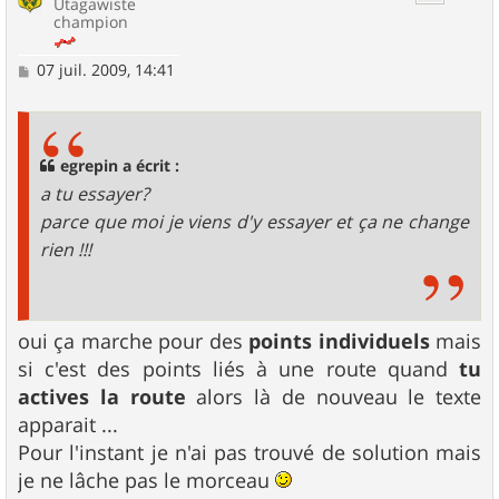
Utagawiste
champion
M
07 juil. 2009, 14:41
e
s
s
a
g
egrepin a écrit :
e
a tu essayer?
parce que moi je viens d'y essayer et ça ne change
rien !!!
oui ça marche pour des
points individuels
mais
si c'est des points liés à une route quand
tu
actives la route
alors là de nouveau le texte
apparait ...
Pour l'instant je n'ai pas trouvé de solution mais
je ne lâche pas le morceau