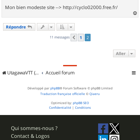
Mon bien modeste site --> http://cyclo02000.free.fr/
a
u
Répondre
t
11 messages
1
2
Précédent
Aller
UtagawaVTT (Randos VTT et VTTAE avec traces GPS)
Accueil forum
Développé par
phpBB
® Forum Software © phpBB Limited
Traduction française officielle
©
Qiaeru
Optimized by:
phpBB SEO
Confidentialité
|
Conditions
Qui sommes-nous ?
Contact & Logos