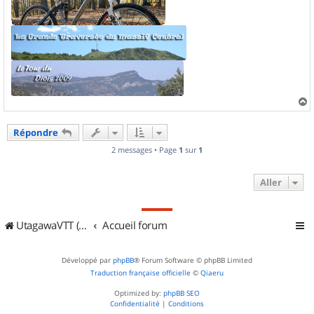
a
u
Répondre
t
2 messages • Page
1
sur
1
Aller
UtagawaVTT (Randos VTT et VTTAE avec traces GPS)
Accueil forum
Développé par
phpBB
® Forum Software © phpBB Limited
Traduction française officielle
©
Qiaeru
Optimized by:
phpBB SEO
Confidentialité
|
Conditions