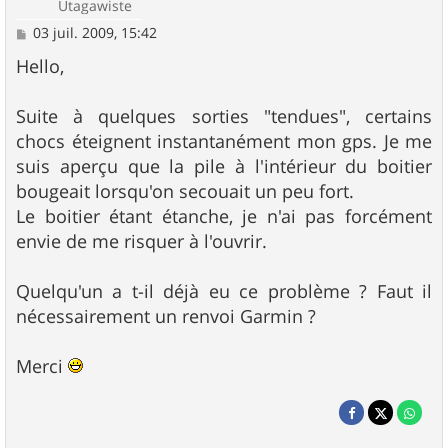
Utagawiste
M
03 juil. 2009, 15:42
e
s
Hello,
s
a
g
Suite à quelques sorties "tendues", certains
e
chocs éteignent instantanément mon gps. Je me
suis aperçu que la pile à l'intérieur du boitier
bougeait lorsqu'on secouait un peu fort.
Le boitier étant étanche, je n'ai pas forcément
envie de me risquer à l'ouvrir.
Quelqu'un a t-il déjà eu ce problème ? Faut il
nécessairement un renvoi Garmin ?
Merci