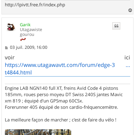
http://lpivtt.free.fr/index.php
a
u
Garik
t
Utagawiste
gourou
M
03 juil. 2009, 16:00
e
s
voir ici
s
https://www.utagawavtt.com/forum/edge-3 ...
a
g
t4844.html
e
Engine LAB NGN140 full XT, freins Avid Code 4 pistons
185mm, roues perso moyeu DT Swiss 240S jantes Mavic
xm 819 ; équipé d'un GPSmap 60CSx.
Forerunner 405 équipé de son cardio-fréquencemètre.
La meilleure façon de marcher ; c'est de faire du vélo !