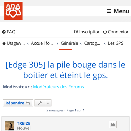
Menu
FAQ
Inscription
Connexion
UtagawaVTT (Randos VTT et VTTAE avec traces GPS)
Accueil forum
Générale
Cartographie et GPS
Les GPS
[Edge 305] la pile bouge dans le
boitier et éteint le gps.
Modérateur :
Modérateurs des Forums
Répondre
2 messages • Page
1
sur
1
TREIZE
Nouvel