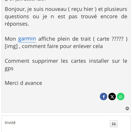
e
s
Bonjour, je suis nouveau ( reçu hier ) et plusieurs
s
questions ou je n est pas trouvé encore de
a
g
réponses.
e
garmin
Mon
affiche plein de trait ( carte ????? )
[img] , comment faire pour enlever cela
Comment supprimer les cartes installer sur le
gps
Merci d avance
a
u
Invité
t