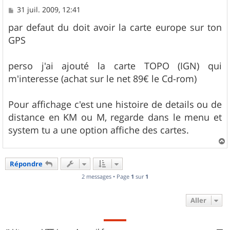
M
31 juil. 2009, 12:41
e
s
par defaut du doit avoir la carte europe sur ton
s
GPS
a
g
e
perso j'ai ajouté la carte TOPO (IGN) qui
m'interesse (achat sur le net 89€ le Cd-rom)
Pour affichage c'est une histoire de details ou de
distance en KM ou M, regarde dans le menu et
system tu a une option affiche des cartes.
a
u
Répondre
t
2 messages • Page
1
sur
1
Aller