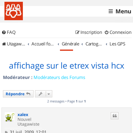
Menu
FAQ
Inscription
Connexion
UtagawaVTT (Randos VTT et VTTAE avec traces GPS)
Accueil forum
Générale
Cartographie et GPS
Les GPS
affichage sur le etrex vista hcx
Modérateur :
Modérateurs des Forums
Répondre
2 messages • Page
1
sur
1
xalex
Nouvel
Utagawiste
M
31 juil. 2009, 12:01