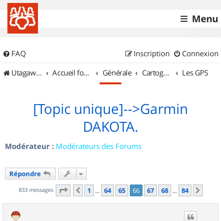
Menu
FAQ
Inscription
Connexion
UtagawaVTT (Randos VTT et VTTAE avec traces GPS)
Accueil forum
Générale
Cartographie et GPS
Les GPS
[Topic unique]-->Garmin
DAKOTA.
Modérateur :
Modérateurs des Forums
Répondre
Page
66
sur
84
833 messages
1
64
65
66
67
68
84
Précédent
Suiv
…
…