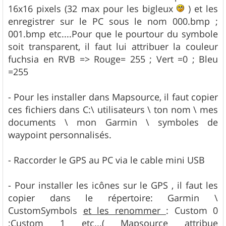
e
16x16 pixels (32 max pour les bigleux
) et les
enregistrer sur le PC sous le nom 000.bmp ;
001.bmp etc....Pour que le pourtour du symbole
soit transparent, il faut lui attribuer la couleur
fuchsia en RVB => Rouge= 255 ; Vert =0 ; Bleu
=255
- Pour les installer dans Mapsource, il faut copier
ces fichiers dans C:\ utilisateurs \ ton nom \ mes
documents \ mon Garmin \ symboles de
waypoint personnalisés.
- Raccorder le GPS au PC via le cable mini USB
- Pour installer les icônes sur le GPS , il faut les
copier dans le répertoire: Garmin \
CustomSymbols
et les renommer
: Custom 0
;Custom 1 etc...( Mapsource attribue