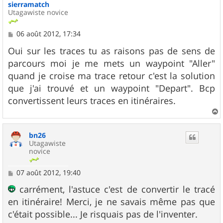
sierramatch
Utagawiste novice
M
06 août 2012, 17:34
e
s
Oui sur les traces tu as raisons pas de sens de
s
parcours moi je me mets un waypoint "Aller"
a
g
quand je croise ma trace retour c'est la solution
e
que j'ai trouvé et un waypoint "Depart". Bcp
convertissent leurs traces en itinéraires.
a
u
bn26
t
Utagawiste
novice
M
07 août 2012, 19:40
e
s
carrément, l'astuce c'est de convertir le tracé
s
en itinéraire! Merci, je ne savais même pas que
a
g
c'était possible... Je risquais pas de l'inventer.
e