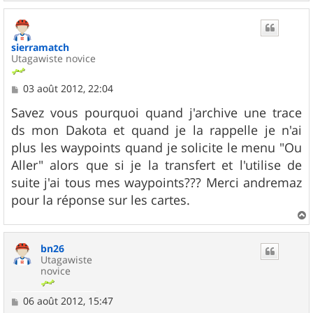
a
u
t
sierramatch
Utagawiste novice
M
03 août 2012, 22:04
e
s
Savez vous pourquoi quand j'archive une trace
s
ds mon Dakota et quand je la rappelle je n'ai
a
g
plus les waypoints quand je solicite le menu "Ou
e
Aller" alors que si je la transfert et l'utilise de
suite j'ai tous mes waypoints??? Merci andremaz
pour la réponse sur les cartes.
a
u
bn26
t
Utagawiste
novice
M
06 août 2012, 15:47
e