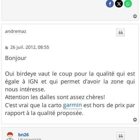
a
u
andremaz
t
M
26 juil. 2012, 08:55
e
s
Bonjour
s
a
g
Oui birdeye vaut le coup pour la qualité qui est
e
égale à IGN et qui permet d'avoir la zone qui
nous intéresse.
Attention les dalles sont assez chères!
garmin
C'est vrai que la carto
est hors de prix par
rapport à la qualité proposée.
a
u
bn26
t
Utagawiste