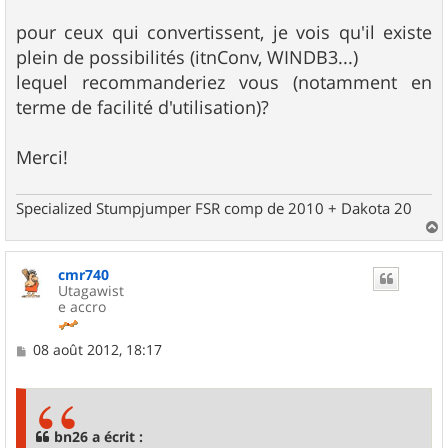
pour ceux qui convertissent, je vois qu'il existe
plein de possibilités (itnConv, WINDB3...)
lequel recommanderiez vous (notamment en
terme de facilité d'utilisation)?
Merci!
Specialized Stumpjumper FSR comp de 2010 + Dakota 20
a
u
cmr740
t
Utagawist
e accro
M
08 août 2012, 18:17
e
s
s
a
g
bn26 a écrit :
e