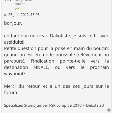
novice
M
26 juil. 2012, 16:06
e
s
bonjour,
s
a
g
en tant que nouveau Dakotiste, je suis ce fil avec
e
assiduité!
Petite question pour la prise en main du bouzin:
quand on est en mode boussole (relèvement ou
parcours), l'indication pointe-t-elle vers la
destination FINALE, ou vers le prochain
waypoint?
Merci du retour, et a un des ces jours sur le
forum
Specialized Stumpjumper FSR comp de 2010 + Dakota 20