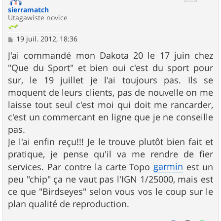
sierramatch
Utagawiste novice
M
19 juil. 2012, 18:36
e
s
J'ai commandé mon Dakota 20 le 17 juin chez
s
"Que du Sport" et bien oui c'est du sport pour
a
g
sur, le 19 juillet je l'ai toujours pas. Ils se
e
moquent de leurs clients, pas de nouvelle on me
laisse tout seul c'est moi qui doit me rancarder,
c'est un commercant en ligne que je ne conseille
pas.
Je l'ai enfin reçu!!! Je le trouve plutôt bien fait et
pratique, je pense qu'il va me rendre de fier
garmin
services. Par contre la carte Topo
est un
peu "chip" ça ne vaut pas l'IGN 1/25000, mais est
ce que "Birdseyes" selon vous vos le coup sur le
plan qualité de reproduction.