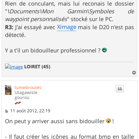
Rien de conculant, mais lui reconais le dossier
"
\Documents\Mon Garmin\Symboles de
waypoint personnalisés
" stocké sur le PC.
Ximage
R3:
J'ai essayé avec
mais le D20 n'est pas
détecté.
Y a t'il un bidouilleur professionnel ?
LOIRET (45)
a
u
tumebroutes
t
Utagawiste
gourou
M
11 août 2012, 22:19
e
s
On peut y arriver aussi sans bidouiller
!
s
a
g
- Il faut créer les icônes au format bmp en taille