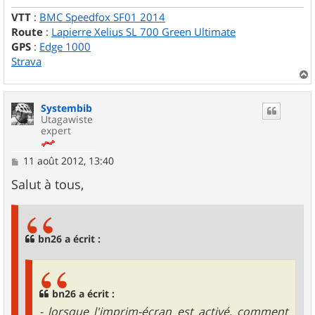
VTT
:
BMC Speedfox SF01 2014
Route
:
Lapierre Xelius SL 700 Green Ultimate
GPS
:
Edge 1000
Strava
a
u
Systembib
t
Utagawiste
expert
M
11 août 2012, 13:40
e
s
Salut à tous,
s
a
g
e
bn26 a écrit :
bn26 a écrit :
- lorsque l'imprim-écran est activé, comment